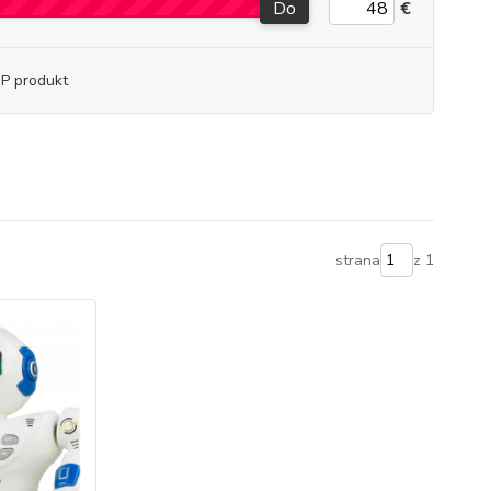
Do
€
P produkt
strana
z 1