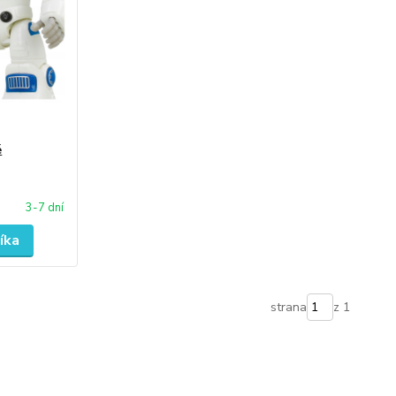
é
3-7 dní
íka
strana
z 1