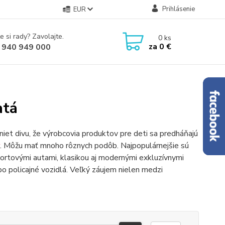
Prihlásenie
EUR
e si rady? Zavolajte.
0
ks
za
0 €
 940 949 000
atá
iet divu, že výrobcovia produktov pre deti sa predháňajú
. Môžu mať mnoho rôznych podôb. Najpopulárnejšie sú
ortovými autami, klasikou aj modernými exkluzívnymi
bo policajné vozidlá. Veľký záujem nielen medzi