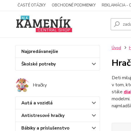
ČASTÉ OTÁZKY
OBCHODNÉ PODMIENKY
REKLAMÁCIA - 
Úvod
H
Najpredávanejšie
Hrač
Školské potreby
Deti milu
v tom, k
Hračky
stále
dia
modelmi. 
Autá a vozidlá
najmladš
Antistresové hračky
Bábiky a príslušenstvo