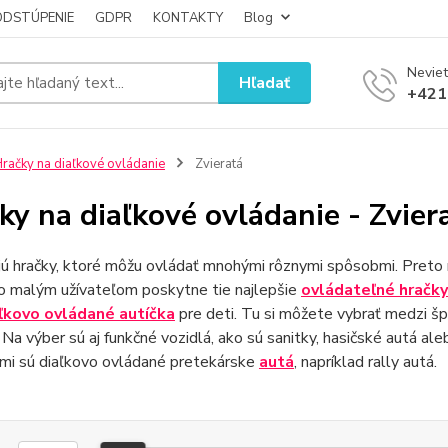
ODSTÚPENIE
GDPR
KONTAKTY
Blog
Neviet
Hľadať
+421
račky na diaľkové ovládanie
Zvieratá
ky na diaľkové ovládanie - Zvier
jú hračky, ktoré môžu ovládať mnohými rôznymi spôsobmi. Preto n
to malým užívateľom poskytne tie najlepšie
ovládateľné hračky
ľkovo ovládané autíčka
pre deti. Tu si môžete vybrať medzi šp
Na výber sú aj funkčné vozidlá, ako sú sanitky, hasičské autá ale
ími sú diaľkovo ovládané pretekárske
autá
, napríklad rally autá.