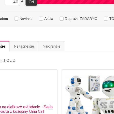
€
Od
adom
Novinka
Akcia
Doprava ZADARMO
TO
šie
Najlacnejšie
Najdrahšie
m 1-2 z 2