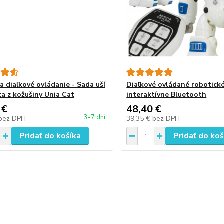
a diaľkové ovládanie - Sada uší
Diaľkové ovládané robotick
ta z kožušiny Unia Cat
interaktívne Bluetooth
 €
48,40 €
3-7 dní
bez DPH
39,35 €
bez DPH
Pridať do košíka
Pridať do koš