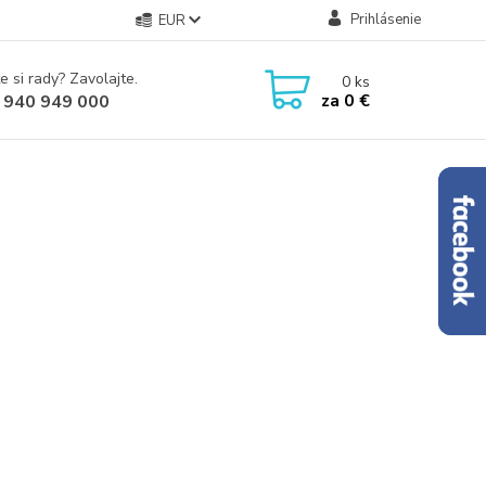
Prihlásenie
EUR
e si rady? Zavolajte.
0
ks
za
0 €
 940 949 000