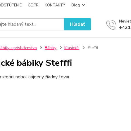
ODSTÚPENIE
GDPR
KONTAKTY
Blog
Neviet
Hľadať
+421
ábiky a príslušenstvo
Bábiky
Klasické
Stefffi
ické bábiky Stefffi
ategórii nebol nájdený žiadny tovar.