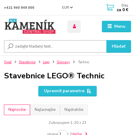
0
ks
EUR
+421 940 949 000
za
0 €
Menu
Hľadať
Úvod
Stavebnice
Lego
Súpravy
Technic
Stavebnice LEGO® Technic
Upresniť parametre
Najnovšie
Najlacnejšie
Najdrahšie
Zobrazujem 1-20 z 23
strana
z 2
ďalšie