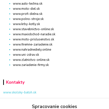
www.auto-techna.sk
www.moto-diel.sk
www.profi-dielna.sk
www.polno-stroje.sk
www.krby-kotly.sk
www.stavebnictvo-online.sk
www.maxiobchod-naradie.sk
www.moto-prislusenstvo.sk
www.firemne-zariadenie.sk
www.nahradnediely.online
www.uni-zdrav.sk
www.zlatnictvo-online.sk
www.zariadenie-firmy.sk
Kontakty
www.skolsky-batoh.sk
+421 940 949 000
Spracovanie cookies