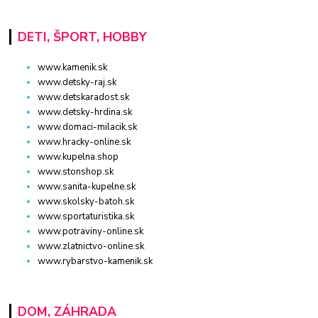
DETI, ŠPORT, HOBBY
www.kamenik.sk
www.detsky-raj.sk
www.detskaradost.sk
www.detsky-hrdina.sk
www.domaci-milacik.sk
www.hracky-online.sk
www.kupelna.shop
www.stonshop.sk
www.sanita-kupelne.sk
www.skolsky-batoh.sk
www.sportaturistika.sk
www.potraviny-online.sk
www.zlatnictvo-online.sk
www.rybarstvo-kamenik.sk
DOM, ZÁHRADA