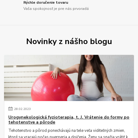
Rýchle doručenie tovaru
Vaša spokojnosť je pre nás prvoradá
Novinky z nášho blogu
28
.
02
.
2023
Urogynekologická fyzioterapia, t. J. Vrátenie do formy po
tehotenstve a pôrode
Tehotenstvo a pôrod ponechávajú na tele veľa viditeľných zmien,
ktoré sa vracajú počas puerperia a dojčenia. Ženy sa snažia vrátiť k