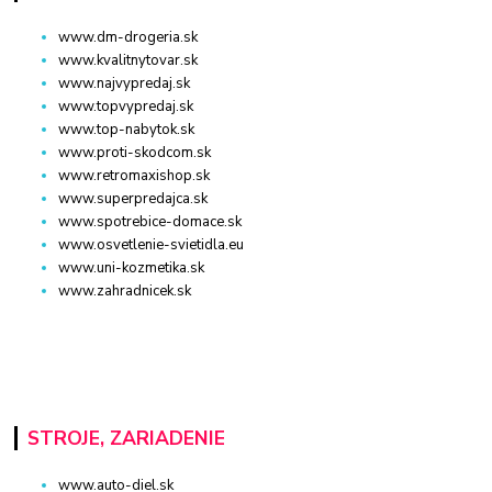
www.dm-drogeria.sk
www.kvalitnytovar.sk
www.najvypredaj.sk
www.topvypredaj.sk
www.top-nabytok.sk
www.proti-skodcom.sk
www.retromaxishop.sk
www.superpredajca.sk
www.spotrebice-domace.sk
www.osvetlenie-svietidla.eu
www.uni-kozmetika.sk
www.zahradnicek.sk
STROJE, ZARIADENIE
www.auto-diel.sk