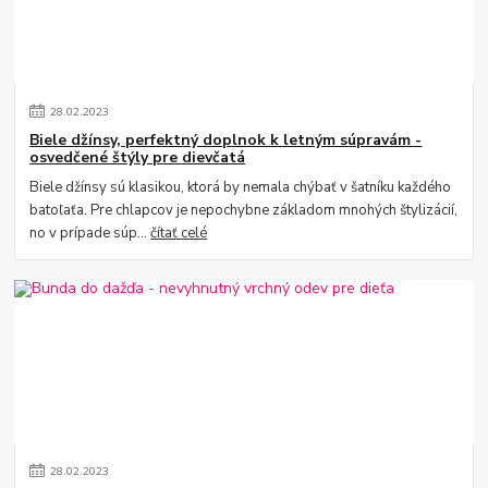
28
.
02
.
2023
Biele džínsy, perfektný doplnok k letným súpravám -
osvedčené štýly pre dievčatá
Biele džínsy sú klasikou, ktorá by nemala chýbať v šatníku každého
batoľaťa. Pre chlapcov je nepochybne základom mnohých štylizácií,
no v prípade súp...
čítať celé
28
.
02
.
2023