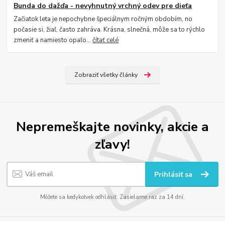
Bunda do dažďa - nevyhnutný vrchný odev pre dieťa
Začiatok leta je nepochybne špeciálnym ročným obdobím, no
počasie si, žiaľ, často zahráva. Krásna, slnečná, môže sa to rýchlo
zmeniť a namiesto opaľo...
čítať celé
Zobraziť všetky články
Nepremeškajte novinky, akcie a
zľavy!
Prihlásiť sa
Môžete sa kedykoľvek odhlásiť. Zasielame raz za 14 dní.