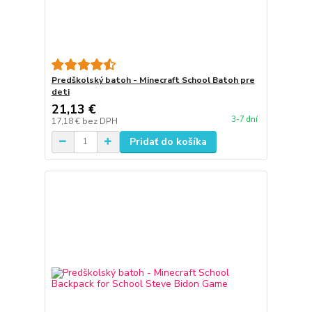
Predškolský batoh - Minecraft School Batoh pre
deti
21,13 €
3-7 dní
17,18 €
bez DPH
Pridať do košíka