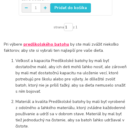
Pridať do košíka
strana
z 1
Pri výbere
predškolského batohu
by ste mali zvážiť niekoľko
faktorov, aby ste si vybrali ten najlepší pre vaše dieťa.
Veľkosť a kapacita Predškolské batohy by mali byť
dostatočne malé, aby ich deti mohli ľahko nosiť, ale zároveň
by mali mať dostatočnú kapacitu na uloženie vecí, ktoré
potrebujú pre školu alebo pre výlety. Je dôležité zvoliť
batoh, ktorý nie je príliš ťažký, aby sa dieťa nemuselo snažiť
s ním bojovať.
Materiál a kvalita Predškolské batohy by mali byť vyrobené
z odolného a ľahkého materiálu, ktorý zvládne každodenné
používanie a udrží sa v dobrom stave. Materiál by mal byť
tiež jednoduchý na čistenie, aby sa batoh ľahko udržiaval v
čistote.