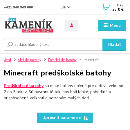
0
ks
EUR
+421 940 949 000
za
0 €
Menu
Hľadať
Úvod
Školské potreby
Predškolské batohy
Minecraft
Minecraft predškolské batohy
Predškolské batohy
sú malé batohy určené pre deti vo veku od
2 do 5 rokov. Sú navrhnuté tak, aby boli ľahké, pohodlné a
prispôsobené veľkosti a potrebám malých detí.
Upresniť parametre