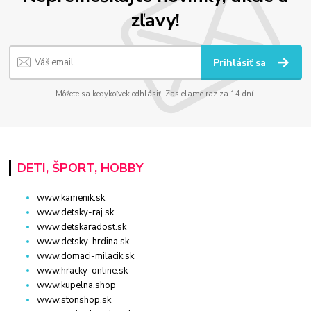
zľavy!
Prihlásiť sa
Môžete sa kedykoľvek odhlásiť. Zasielame raz za 14 dní.
DETI, ŠPORT, HOBBY
www.kamenik.sk
www.detsky-raj.sk
www.detskaradost.sk
www.detsky-hrdina.sk
www.domaci-milacik.sk
www.hracky-online.sk
www.kupelna.shop
www.stonshop.sk