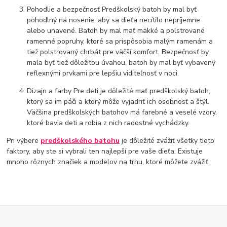
Pohodlie a bezpečnosť Predškolský batoh by mal byť
pohodlný na nosenie, aby sa dieťa necítilo nepríjemne
alebo unavené. Batoh by mal mať mäkké a polstrované
ramenné popruhy, ktoré sa prispôsobia malým ramenám a
tiež polstrovaný chrbát pre väčší komfort. Bezpečnosť by
mala byť tiež dôležitou úvahou, batoh by mal byť vybavený
reflexnými prvkami pre lepšiu viditeľnosť v noci.
Dizajn a farby Pre deti je dôležité mať predškolský batoh,
ktorý sa im páči a ktorý môže vyjadriť ich osobnosť a štýl.
Väčšina predškolských batohov má farebné a veselé vzory,
ktoré bavia deti a robia z nich radostné vychádzky.
Pri výbere
predškolského batohu
je dôležité zvážiť všetky tieto
faktory, aby ste si vybrali ten najlepší pre vaše dieťa. Existuje
mnoho rôznych značiek a modelov na trhu, ktoré môžete zvážiť,