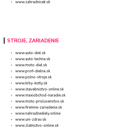
www.zahradnicek.sk
STROJE, ZARIADENIE
www.auto-diel.sk
www.auto-techna.sk
www.moto-diel.sk
www.profi-dielna.sk
www.polno-stroje.sk
www.krby-kotly.sk
www.stavebnictvo-online.sk
www.maxiobchod-naradie.sk
www.moto-prislusenstvo.sk
www.firemne-zariadenie.sk
www.nahradnediely.online
www.uni-zdrav.sk
www.zlatnictvo-online.sk