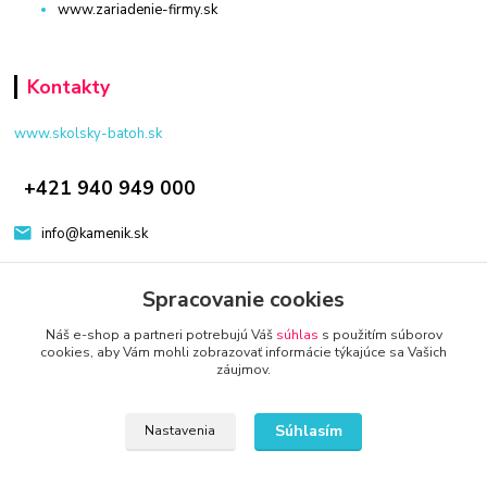
www.zariadenie-firmy.sk
Kontakty
www.skolsky-batoh.sk
+421 940 949 000
info@kamenik.sk
Spracovanie cookies
Náš e-shop a partneri potrebujú Váš
súhlas
s použitím súborov
cookies, aby Vám mohli zobrazovať informácie týkajúce sa Vašich
záujmov.
© 2024 Všetky práva vyhradené KAMENIK.SK
Vytvorené na
Eshop-rychlo.sk
Súhlasím
Nastavenia