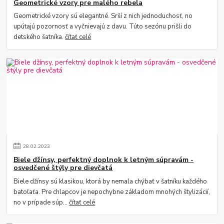
Geometrické vzory pre malého rebela
Geometrické vzory sú elegantné. Srší z nich jednoduchosť, no
upútajú pozornosť a vyčnievajú z davu. Túto sezónu prišli do
detského šatníka.
čítať celé
28
.
02
.
2023
Biele džínsy, perfektný doplnok k letným súpravám -
osvedčené štýly pre dievčatá
Biele džínsy sú klasikou, ktorá by nemala chýbať v šatníku každého
batoľaťa. Pre chlapcov je nepochybne základom mnohých štylizácií,
no v prípade súp...
čítať celé