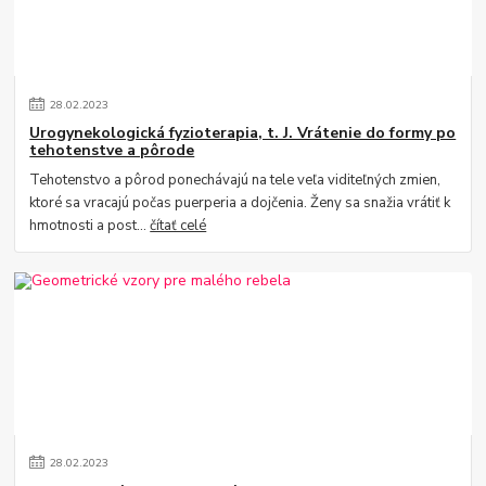
28
.
02
.
2023
Urogynekologická fyzioterapia, t. J. Vrátenie do formy po
tehotenstve a pôrode
Tehotenstvo a pôrod ponechávajú na tele veľa viditeľných zmien,
ktoré sa vracajú počas puerperia a dojčenia. Ženy sa snažia vrátiť k
hmotnosti a post...
čítať celé
28
.
02
.
2023