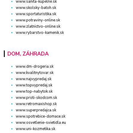
www.sanita-kupelne.sk
www.skolsky-batoh.sk
www.sportaturistika.sk
www.potraviny-online.sk
www.zlatnictvo-online.sk
www.rybarstvo-kamenik.sk
DOM, ZÁHRADA
www.dm-drogeria.sk
www.kvalitnytovar.sk
www.najvypredaj.sk
www.topvypredaj.sk
www.top-nabytok.sk
www.proti-skodcom.sk
www.retromaxishop.sk
www.superpredajca.sk
www.spotrebice-domace.sk
www.osvetlenie-svietidla.eu
www.uni-kozmetika.sk