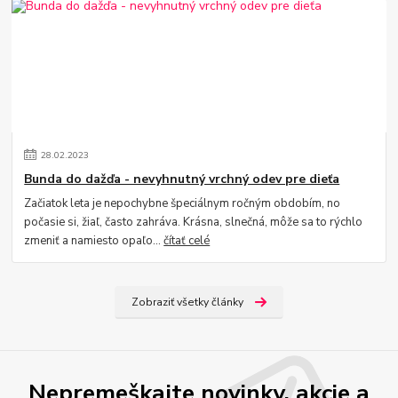
28
.
02
.
2023
Bunda do dažďa - nevyhnutný vrchný odev pre dieťa
Začiatok leta je nepochybne špeciálnym ročným obdobím, no
počasie si, žiaľ, často zahráva. Krásna, slnečná, môže sa to rýchlo
zmeniť a namiesto opaľo...
čítať celé
Zobraziť všetky články
Nepremeškajte novinky, akcie a