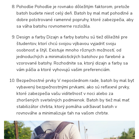
Pohodlie Pohodlie je rovnako dôležitým faktorom, pretože
batoh budete niesť celý deň. Batoh by mal mať pohodlné a
dobre polstrované ramenné popruhy, ktoré zabezpečia, aby
sa váha batohu rovnomerne rozložila.
Design a farby Dizajn a farby batohu sú tiež dôležité pre
študentov, ktorí chcú svojou výbavou vyjadriť svoju
osobnosť a štýl. Existuje mnoho rôznych možností, od
jednoduchých a minimalistických batohov po farebné a
vzorované batohy. Rozhodnite sa, ktorý dizajn a farby sa
vám páčia a ktoré vyhovujú vašim preferenciám.
Bezpečnostné prvky V neposlednom rade, batoh by mal byť
vybavený bezpečnostnými prvkami, ako sú reflexné prvky,
ktoré zabezpečia vašu viditeľnosť v noci alebo za
zhoršených svetelných podmienok. Batoh by tiež mal mať
stabilizátor chrbta, ktorý pomáha udržiavať batoh v
rovnováhe a minimalizuje ťah na vašom chrbte.