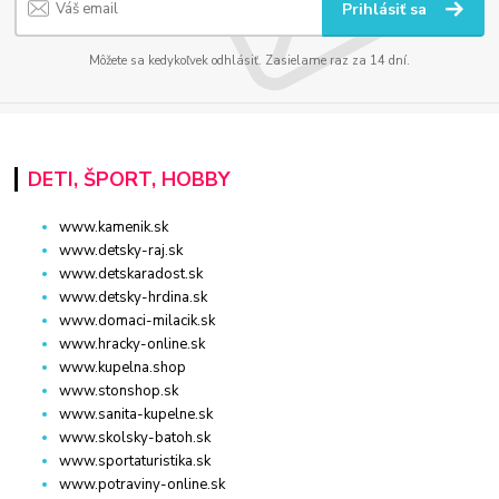
Prihlásiť sa
Môžete sa kedykoľvek odhlásiť. Zasielame raz za 14 dní.
DETI, ŠPORT, HOBBY
www.kamenik.sk
www.detsky-raj.sk
www.detskaradost.sk
www.detsky-hrdina.sk
www.domaci-milacik.sk
www.hracky-online.sk
www.kupelna.shop
www.stonshop.sk
www.sanita-kupelne.sk
www.skolsky-batoh.sk
www.sportaturistika.sk
www.potraviny-online.sk