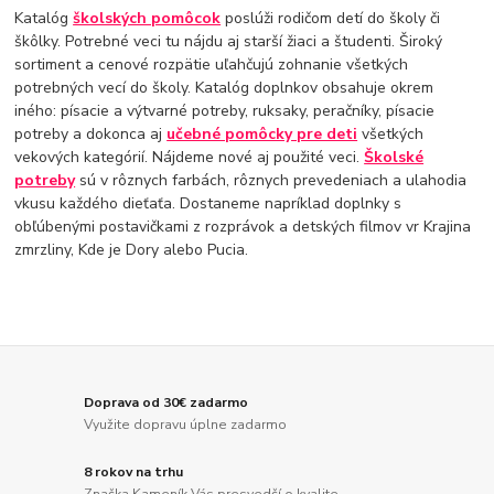
Katalóg
školských pomôcok
poslúži rodičom detí do školy či
škôlky. Potrebné veci tu nájdu aj starší žiaci a študenti. Široký
sortiment a cenové rozpätie uľahčujú zohnanie všetkých
potrebných vecí do školy. Katalóg doplnkov obsahuje okrem
iného: písacie a výtvarné potreby, ruksaky, peračníky, písacie
potreby a dokonca aj
učebné pomôcky pre deti
všetkých
vekových kategórií. Nájdeme nové aj použité veci.
Školské
potreby
sú v rôznych farbách, rôznych prevedeniach a ulahodia
vkusu každého dieťaťa. Dostaneme napríklad doplnky s
obľúbenými postavičkami z rozprávok a detských filmov vr Krajina
zmrzliny, Kde je Dory alebo Pucia.
Doprava od 30€ zadarmo
Využite dopravu úplne zadarmo
8 rokov na trhu
Značka Kameník Vás presvedčí o kvalite