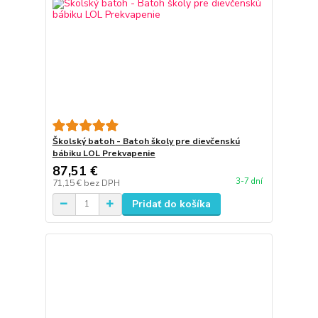
Školský batoh - Batoh školy pre dievčenskú
bábiku LOL Prekvapenie
87,51 €
3-7 dní
71,15 €
bez DPH
Pridať do košíka