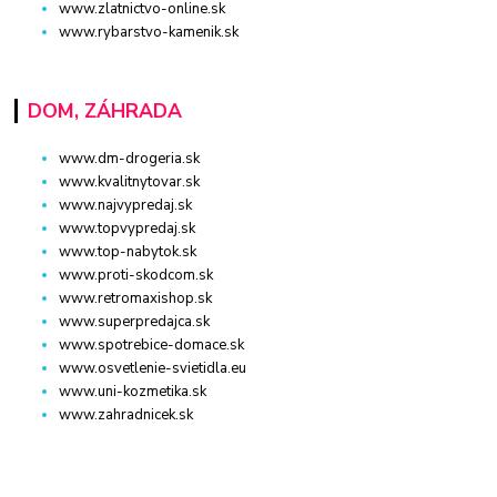
www.zlatnictvo-online.sk
www.rybarstvo-kamenik.sk
DOM, ZÁHRADA
www.dm-drogeria.sk
www.kvalitnytovar.sk
www.najvypredaj.sk
www.topvypredaj.sk
www.top-nabytok.sk
www.proti-skodcom.sk
www.retromaxishop.sk
www.superpredajca.sk
www.spotrebice-domace.sk
www.osvetlenie-svietidla.eu
www.uni-kozmetika.sk
www.zahradnicek.sk