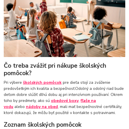
Čo treba zvážiť pri nákupe školských
pomôcok?
Pri výbere
školských pomôcok
pre dieťa stojí za zváženie
predovšetkým ich kvalita a bezpečnosť.Odolný a odolný riad bude
deťom dobre slúžiť dlhú dobu aj pri intenzívnom používaní. Okrem
toho by predmety, ako sú
obedové boxy
,
fľaše na
vodu
alebo
nádoby na obed
, mali mať bezpečnostné certifikáty,
ktoré dokazujú, že môžu byť použité v kontakte s potravinami.
Zoznam školských pomôcok