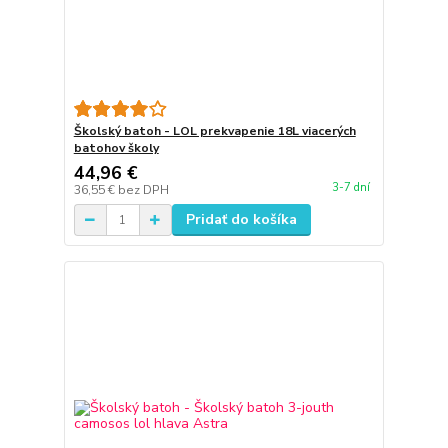
Školský batoh - LOL prekvapenie 18L viacerých
batohov školy
44,96 €
3-7 dní
36,55 €
bez DPH
Pridať do košíka