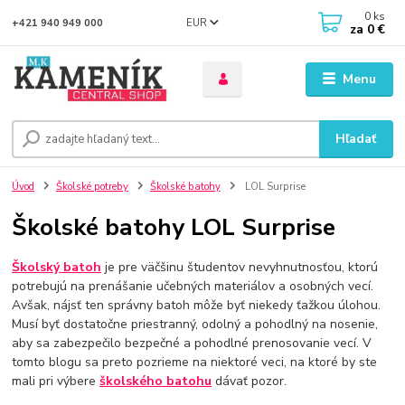
0
ks
EUR
+421 940 949 000
za
0 €
Menu
Hľadať
Úvod
Školské potreby
Školské batohy
LOL Surprise
Školské batohy LOL Surprise
Školský batoh
je pre väčšinu študentov nevyhnutnosťou, ktorú
potrebujú na prenášanie učebných materiálov a osobných vecí.
Avšak, nájsť ten správny batoh môže byť niekedy ťažkou úlohou.
Musí byť dostatočne priestranný, odolný a pohodlný na nosenie,
aby sa zabezpečilo bezpečné a pohodlné prenosovanie vecí. V
tomto blogu sa preto pozrieme na niektoré veci, na ktoré by ste
mali pri výbere
školského batohu
dávať pozor.