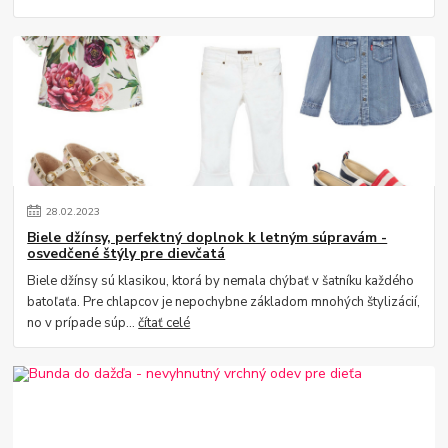
28
.
02
.
2023
Biele džínsy, perfektný doplnok k letným súpravám -
osvedčené štýly pre dievčatá
Biele džínsy sú klasikou, ktorá by nemala chýbať v šatníku každého
batoľaťa. Pre chlapcov je nepochybne základom mnohých štylizácií,
no v prípade súp...
čítať celé