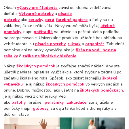
Obsah
výbavy pre študenta
závisí od stupňa vzdelávania
dieťaťa.
Výtvarné potreby
a
písacie
potreby
ako
ceruzky
,
perá
,
farebné papiere
a farby sa na
základnej škole určite zídu . Nevyhnutné môžu byť aj
učebné
pomôcky
, napr.
počítadlá
na učenie sa počítať alebo podložka
na programovanie. Univerzálne produkty, užitočné bez ohľadu na
vek študenta, sú
písacie potreby
,
ruksak
a
organizér
. Zabudnúť
nemožno ani na prvky výbavičky, ako je
fľaša na vodu
,
box na
raňajky
či
taška na školské oblečenie
.
Nákup
školských pomôcok
je zvyčajne značný náklad. Aby ste
ušetrili peniaze, oplatí sa využiť akcie, ktoré zvyčajne začínajú po
začiatku školského roka. Spôsob, ako získať lacnejšiu
školskú
výbavičku
, je aj nákup
školských pomôcok
vo veľkých sadách a
online. Dobrou možnosťou, ako ušetriť na
školských pomôckach
,
je aj nákup vecí z druhej ruky. Veci
ako
batohy
, brašne ,
peračníky
,
zakladače
, ale aj učebné
pomôcky (napr.
glóbusy
) sa dajú ľahko kúpiť z druhej ruky a v
dobrom stave.