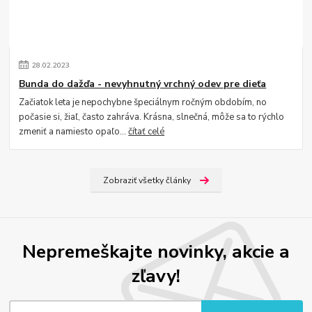
28
.
02
.
2023
Bunda do dažďa - nevyhnutný vrchný odev pre dieťa
Začiatok leta je nepochybne špeciálnym ročným obdobím, no
počasie si, žiaľ, často zahráva. Krásna, slnečná, môže sa to rýchlo
zmeniť a namiesto opaľo...
čítať celé
Zobraziť všetky články
Nepremeškajte novinky, akcie a
zľavy!