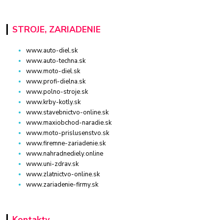
STROJE, ZARIADENIE
www.auto-diel.sk
www.auto-techna.sk
www.moto-diel.sk
www.profi-dielna.sk
www.polno-stroje.sk
www.krby-kotly.sk
www.stavebnictvo-online.sk
www.maxiobchod-naradie.sk
www.moto-prislusenstvo.sk
www.firemne-zariadenie.sk
www.nahradnediely.online
www.uni-zdrav.sk
www.zlatnictvo-online.sk
www.zariadenie-firmy.sk
Kontakty