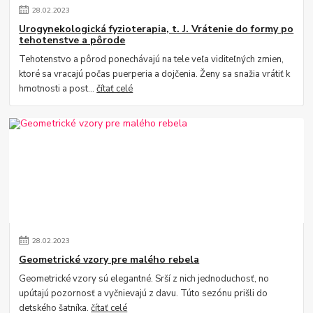
28
.
02
.
2023
Urogynekologická fyzioterapia, t. J. Vrátenie do formy po
tehotenstve a pôrode
Tehotenstvo a pôrod ponechávajú na tele veľa viditeľných zmien,
ktoré sa vracajú počas puerperia a dojčenia. Ženy sa snažia vrátiť k
hmotnosti a post...
čítať celé
28
.
02
.
2023
Geometrické vzory pre malého rebela
Geometrické vzory sú elegantné. Srší z nich jednoduchosť, no
upútajú pozornosť a vyčnievajú z davu. Túto sezónu prišli do
detského šatníka.
čítať celé