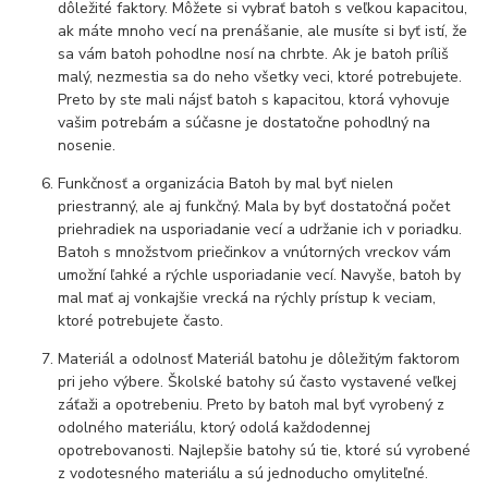
dôležité faktory. Môžete si vybrať batoh s veľkou kapacitou,
ak máte mnoho vecí na prenášanie, ale musíte si byť istí, že
sa vám batoh pohodlne nosí na chrbte. Ak je batoh príliš
malý, nezmestia sa do neho všetky veci, ktoré potrebujete.
Preto by ste mali nájsť batoh s kapacitou, ktorá vyhovuje
vašim potrebám a súčasne je dostatočne pohodlný na
nosenie.
Funkčnosť a organizácia Batoh by mal byť nielen
priestranný, ale aj funkčný. Mala by byť dostatočná počet
priehradiek na usporiadanie vecí a udržanie ich v poriadku.
Batoh s množstvom priečinkov a vnútorných vreckov vám
umožní ľahké a rýchle usporiadanie vecí. Navyše, batoh by
mal mať aj vonkajšie vrecká na rýchly prístup k veciam,
ktoré potrebujete často.
Materiál a odolnosť Materiál batohu je dôležitým faktorom
pri jeho výbere. Školské batohy sú často vystavené veľkej
záťaži a opotrebeniu. Preto by batoh mal byť vyrobený z
odolného materiálu, ktorý odolá každodennej
opotrebovanosti. Najlepšie batohy sú tie, ktoré sú vyrobené
z vodotesného materiálu a sú jednoducho omyliteľné.