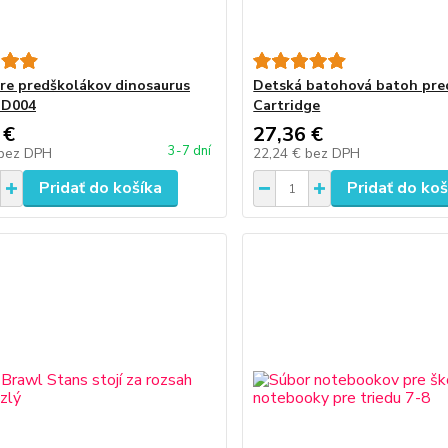
re predškolákov dinosaurus
Detská batohová batoh pre
 D004
Cartridge
 €
27,36 €
3-7 dní
bez DPH
22,24 €
bez DPH
Pridať do košíka
Pridať do koš