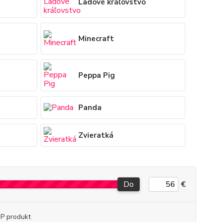
Ladové kráľovstvo
Minecraft
Peppa Pig
Panda
Zvieratká
Do
€
P produkt