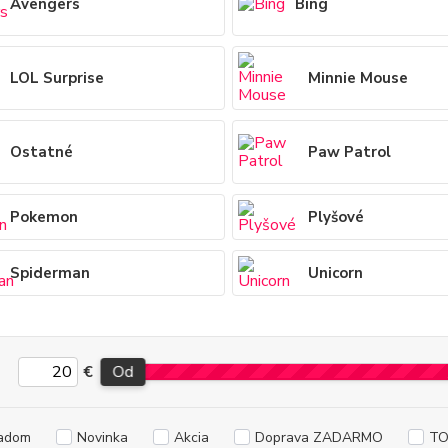
Avengers
Bing
LOL Surprise
Minnie Mouse
Ostatné
Paw Patrol
Pokemon
Plyšové
Spiderman
Unicorn
€
Od
adom
Novinka
Akcia
Doprava ZADARMO
TO