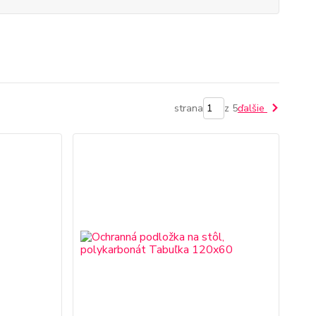
strana
z 5
ďalšie