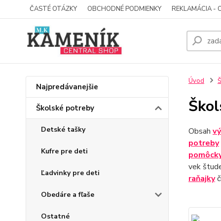
ČASTÉ OTÁZKY
OBCHODNÉ PODMIENKY
REKLAMÁCIA - 
Úvod
Š
Najpredávanejšie
Škol
Školské potreby
Detské tašky
Obsah
vý
potreby
Kufre pre deti
pomôck
vek štud
Ľadvinky pre deti
raňajky
č
Obedáre a fľaše
Ostatné