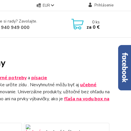
Prihlásenie
EUR
e si rady? Zavolajte.
0
ks
za
0 €
 940 949 000
hy
rné potreby
a
písacie
ole určite zídu . Nevyhnutné môžu byť aj
učebné
movanie. Univerzálne produkty, užitočné bez ohľadu na
 ani na prvky výbavičky, ako je
fľaša na vodu
,
box na