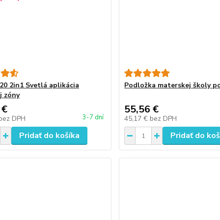
20 2in1 Svetlá aplikácia
Podložka materskej školy p
j zóny
 €
55,56 €
3-7 dní
bez DPH
45,17 €
bez DPH
Pridať do košíka
Pridať do koš