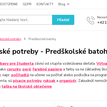
ODSTÚPENIE
GDPR
KONTAKTY
Blog
Neviet
Hľadať
+421
kolské potreby
Predškolské batohy
ské potreby - Predškolské bato
bavy pre študenta
závisí od stupňa vzdelávania dieťaťa.
Výtva
ako
ceruzky
,
perá
,
farebné papiere
a farby sa na základnej šk
y
, napr.
počítadlá
na učenie sa počítať alebo podložka na progra
enta, sú
písacie potreby
,
ruksak
a
organizér
. Zabudnúť nemožno
i
taška na školské oblečenie
.