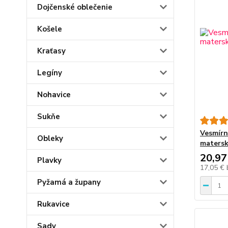
Dojčenské oblečenie
Košele
Kraťasy
Legíny
Nohavice
Sukňe
Vesmírn
Obleky
matersk
20,97
Plavky
17,05 €
Pyžamá a župany
Rukavice
Sady