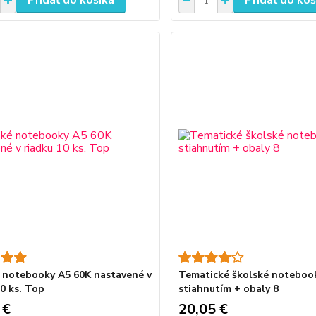
Pridať do košíka
Pridať do koš
 notebooky A5 60K nastavené v
Tematické školské noteboo
10 ks. Top
stiahnutím + obaly 8
 €
20,05 €