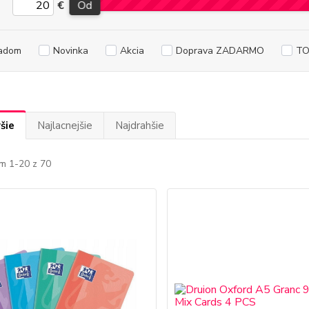
€
Od
adom
Novinka
Akcia
Doprava ZADARMO
TO
šie
Najlacnejšie
Najdrahšie
m 1-20 z 70