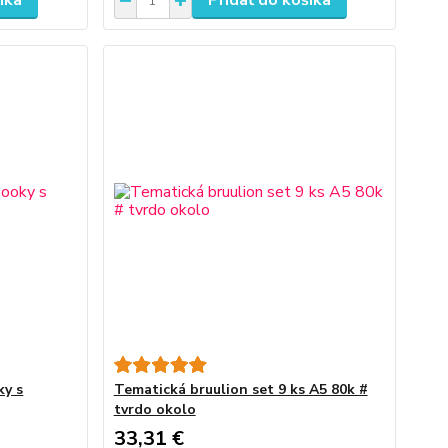
íka
Pridať do košíka
ky s
Tematická bruulion set 9 ks A5 80k #
tvrdo okolo
33,31 €