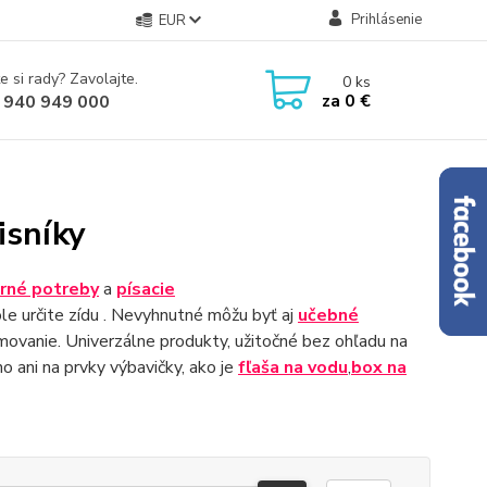
Prihlásenie
EUR
e si rady? Zavolajte.
0
ks
za
0 €
 940 949 000
isníky
rné potreby
a
písacie
ole určite zídu . Nevyhnutné môžu byť aj
učebné
movanie. Univerzálne produkty, užitočné bez ohľadu na
 ani na prvky výbavičky, ako je
fľaša na vodu
,
box na