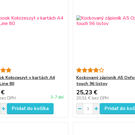
k Kołozeszyt v kartách A4
Kockovaný zápisník A5 Oxfo
Line 80
touch 96 listov
 €
25,23 €
3-7 dní
bez DPH
20,51 €
bez DPH
Pridať do košíka
Pridať do koš