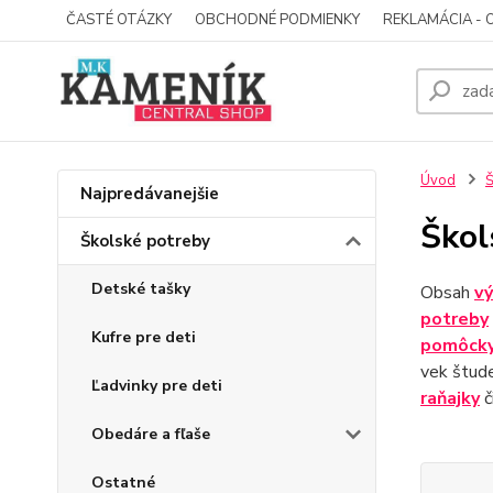
ČASTÉ OTÁZKY
OBCHODNÉ PODMIENKY
REKLAMÁCIA - 
Úvod
Š
Najpredávanejšie
Škol
Školské potreby
Detské tašky
Obsah
vý
potreby
Kufre pre deti
pomôck
vek štud
Ľadvinky pre deti
raňajky
č
Obedáre a fľaše
Ostatné