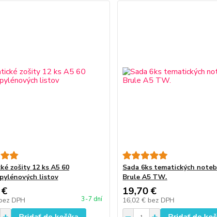
ké zošity 12 ks A5 60
Sada 6ks tematických note
pylénových listov
Brule A5 TW.
 €
19,70 €
3-7 dní
bez DPH
16,02 €
bez DPH