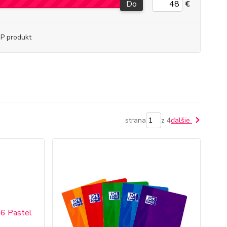
Do
€
P produkt
strana
z 4
ďalšie