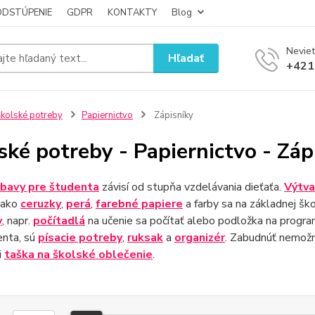
ODSTÚPENIE
GDPR
KONTAKTY
Blog
Neviet
Hľadať
+421
kolské potreby
Papiernictvo
Zápisníky
ské potreby - Papiernictvo - Záp
bavy pre študenta
závisí od stupňa vzdelávania dieťaťa.
Výtva
ako
ceruzky
,
perá
,
farebné papiere
a farby sa na základnej šk
y
, napr.
počítadlá
na učenie sa počítať alebo podložka na progra
enta, sú
písacie potreby
,
ruksak
a
organizér
. Zabudnúť nemožno
i
taška na školské oblečenie
.