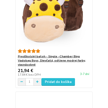
Predškolský batoh - Single -Chamber Bing
Vadobag Boys, Dievčatá, odtiene modrej farby,
viacnásobné
21,94 €
3-7 dní
17,84 €
bez DPH
Pridať do košíka