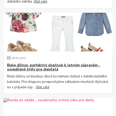
detského šatníka.
čítať celé
28
.
02
.
2023
Biele džínsy, perfektný doplnok k letným súpravám -
osvedčené štýly pre dievčatá
Biele džínsy sú klasikou, ktorá by nemala chýbať v šatníku každého
batoľaťa. Pre chlapcov je nepochybne základom mnohých štylizácií,
no v prípade súp...
čítať celé