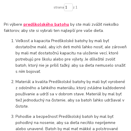
strana
z 1
Pri výbere
predškolského batohu
by ste mali zvážiť niekoľko
faktorov, aby ste si vybrali ten najlepší pre vaše dieťa.
Veľkosť a kapacita Predškolské batohy by mali byť
dostatočne malé, aby ich deti mohli ľahko nosiť, ale zároveň
by mali mať dostatočnú kapacitu na uloženie vecí, ktoré
potrebujú pre školu alebo pre výlety. Je dôležité zvoliť
batoh, ktorý nie je príliš ťažký, aby sa dieťa nemuselo snažiť
s ním bojovať.
Materiál a kvalita Predškolské batohy by mali byť vyrobené
z odolného a ľahkého materiálu, ktorý zvládne každodenné
používanie a udrží sa v dobrom stave. Materiál by mal byť
tiež jednoduchý na čistenie, aby sa batoh ľahko udržiaval v
čistote.
Pohodlie a bezpečnosť Predškolský batoh by mal byť
pohodlný na nosenie, aby sa dieťa necítilo nepríjemne
alebo unavené. Batoh by mal mať mäkké a polstrované