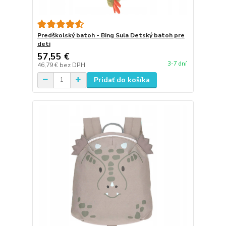
Predškolský batoh - Bing Sula Detský batoh pre
deti
57,55 €
3-7 dní
46,79 €
bez DPH
Pridať do košíka