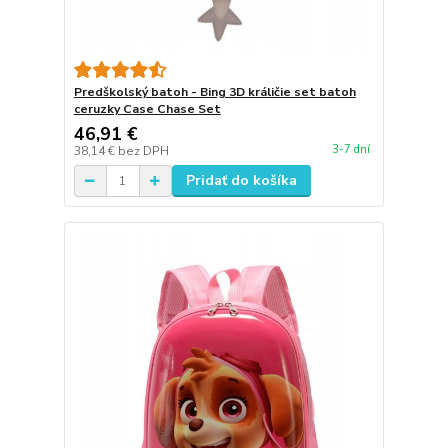
Predškolský batoh - Bing 3D králičie set batoh
ceruzky Case Chase Set
46,91 €
3-7 dní
38,14 €
bez DPH
Pridať do košíka