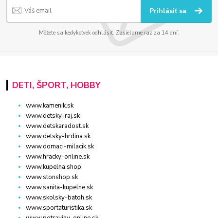
Prihlásiť sa
Môžete sa kedykoľvek odhlásiť. Zasielame raz za 14 dní.
DETI, ŠPORT, HOBBY
www.kamenik.sk
www.detsky-raj.sk
www.detskaradost.sk
www.detsky-hrdina.sk
www.domaci-milacik.sk
www.hracky-online.sk
www.kupelna.shop
www.stonshop.sk
www.sanita-kupelne.sk
www.skolsky-batoh.sk
www.sportaturistika.sk