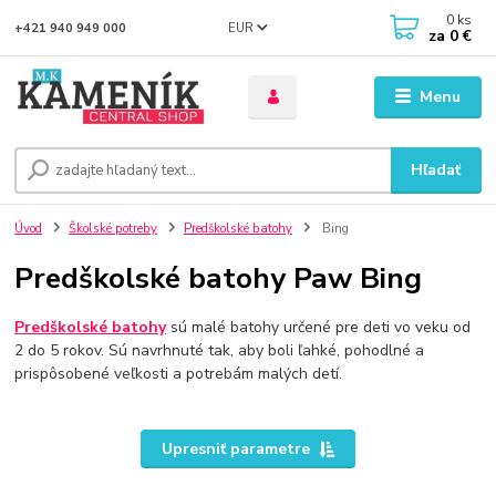
0
ks
EUR
+421 940 949 000
za
0 €
Menu
Hľadať
Úvod
Školské potreby
Predškolské batohy
Bing
Predškolské batohy Paw Bing
Predškolské batohy
sú malé batohy určené pre deti vo veku od
2 do 5 rokov. Sú navrhnuté tak, aby boli ľahké, pohodlné a
prispôsobené veľkosti a potrebám malých detí.
Upresniť parametre