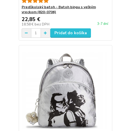
Predškolský batoh - Batoh bingu s veľkým
vreckom (820-0706)
22,85 €
3-7 dní
18,58 €
bez DPH
Pridať do košíka