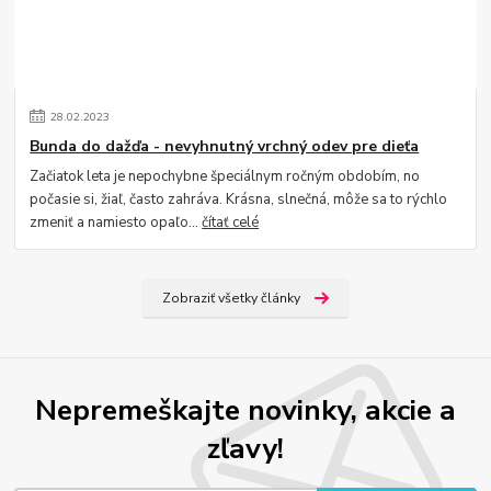
28
.
02
.
2023
Bunda do dažďa - nevyhnutný vrchný odev pre dieťa
Začiatok leta je nepochybne špeciálnym ročným obdobím, no
počasie si, žiaľ, často zahráva. Krásna, slnečná, môže sa to rýchlo
zmeniť a namiesto opaľo...
čítať celé
Zobraziť všetky články
Nepremeškajte novinky, akcie a
zľavy!