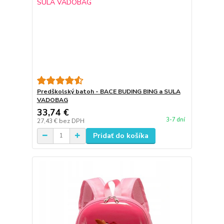
Predškolský batoh - BACE BUDING BING a SULA
VADOBAG
33,74 €
3-7 dní
27,43 €
bez DPH
Pridať do košíka