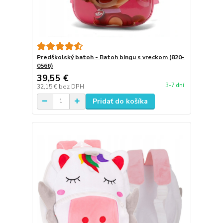
Predškolský batoh - Batoh bingu s vreckom (820-
0566)
39,55 €
3-7 dní
32,15 €
bez DPH
Pridať do košíka