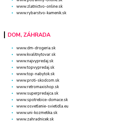
www.potraviny-online.sk
www.zlatnictvo-online.sk
www.rybarstvo-kamenik.sk
DOM, ZÁHRADA
www.dm-drogeria.sk
www.kvalitnytovar.sk
www.najvypredaj.sk
www.topvypredaj.sk
www.top-nabytok.sk
www.proti-skodcom.sk
www.retromaxishop.sk
www.superpredajca.sk
www.spotrebice-domace.sk
www.osvetlenie-svietidla.eu
www.uni-kozmetika.sk
www.zahradnicek.sk