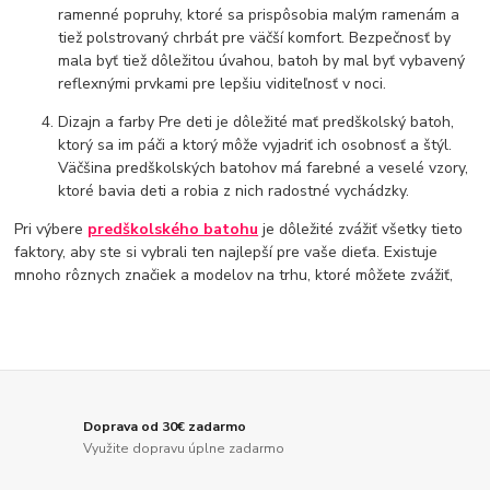
ramenné popruhy, ktoré sa prispôsobia malým ramenám a
tiež polstrovaný chrbát pre väčší komfort. Bezpečnosť by
mala byť tiež dôležitou úvahou, batoh by mal byť vybavený
reflexnými prvkami pre lepšiu viditeľnosť v noci.
Dizajn a farby Pre deti je dôležité mať predškolský batoh,
ktorý sa im páči a ktorý môže vyjadriť ich osobnosť a štýl.
Väčšina predškolských batohov má farebné a veselé vzory,
ktoré bavia deti a robia z nich radostné vychádzky.
Pri výbere
predškolského batohu
je dôležité zvážiť všetky tieto
faktory, aby ste si vybrali ten najlepší pre vaše dieťa. Existuje
mnoho rôznych značiek a modelov na trhu, ktoré môžete zvážiť,
Doprava od 30€ zadarmo
Využite dopravu úplne zadarmo