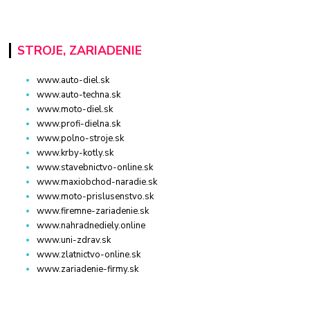
STROJE, ZARIADENIE
www.auto-diel.sk
www.auto-techna.sk
www.moto-diel.sk
www.profi-dielna.sk
www.polno-stroje.sk
www.krby-kotly.sk
www.stavebnictvo-online.sk
www.maxiobchod-naradie.sk
www.moto-prislusenstvo.sk
www.firemne-zariadenie.sk
www.nahradnediely.online
www.uni-zdrav.sk
www.zlatnictvo-online.sk
www.zariadenie-firmy.sk