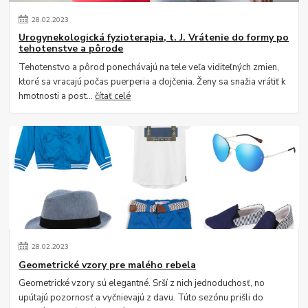
28
.
02
.
2023
Urogynekologická fyzioterapia, t. J. Vrátenie do formy po
tehotenstve a pôrode
Tehotenstvo a pôrod ponechávajú na tele veľa viditeľných zmien,
ktoré sa vracajú počas puerperia a dojčenia. Ženy sa snažia vrátiť k
hmotnosti a post...
čítať celé
28
.
02
.
2023
Geometrické vzory pre malého rebela
Geometrické vzory sú elegantné. Srší z nich jednoduchosť, no
upútajú pozornosť a vyčnievajú z davu. Túto sezónu prišli do