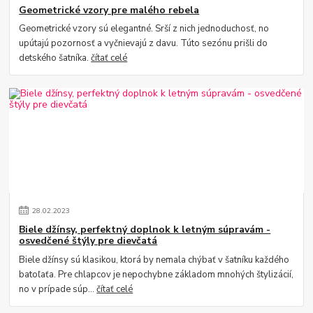
Geometrické vzory pre malého rebela
Geometrické vzory sú elegantné. Srší z nich jednoduchosť, no
upútajú pozornosť a vyčnievajú z davu. Túto sezónu prišli do
detského šatníka.
čítať celé
28
.
02
.
2023
Biele džínsy, perfektný doplnok k letným súpravám -
osvedčené štýly pre dievčatá
Biele džínsy sú klasikou, ktorá by nemala chýbať v šatníku každého
batoľaťa. Pre chlapcov je nepochybne základom mnohých štylizácií,
no v prípade súp...
čítať celé