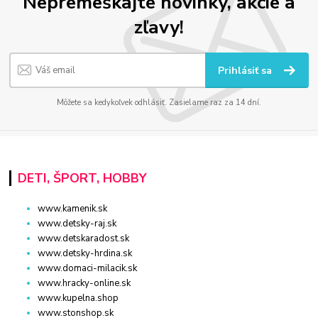
Nepremeškajte novinky, akcie a
zľavy!
Prihlásiť sa
Môžete sa kedykoľvek odhlásiť. Zasielame raz za 14 dní.
DETI, ŠPORT, HOBBY
www.kamenik.sk
www.detsky-raj.sk
www.detskaradost.sk
www.detsky-hrdina.sk
www.domaci-milacik.sk
www.hracky-online.sk
www.kupelna.shop
www.stonshop.sk