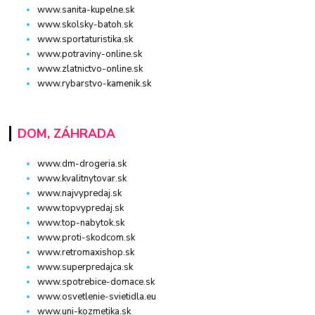
www.sanita-kupelne.sk
www.skolsky-batoh.sk
www.sportaturistika.sk
www.potraviny-online.sk
www.zlatnictvo-online.sk
www.rybarstvo-kamenik.sk
DOM, ZÁHRADA
www.dm-drogeria.sk
www.kvalitnytovar.sk
www.najvypredaj.sk
www.topvypredaj.sk
www.top-nabytok.sk
www.proti-skodcom.sk
www.retromaxishop.sk
www.superpredajca.sk
www.spotrebice-domace.sk
www.osvetlenie-svietidla.eu
www.uni-kozmetika.sk