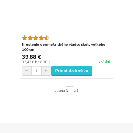
Kreslenie geometrického vládcu školy veľkého
100 cm
39,88 €
3-7 dní
32,42 €
bez DPH
Pridať do košíka
strana
z 1