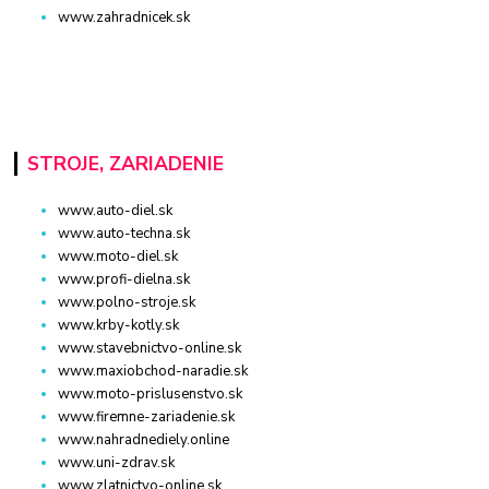
www.zahradnicek.sk
STROJE, ZARIADENIE
www.auto-diel.sk
www.auto-techna.sk
www.moto-diel.sk
www.profi-dielna.sk
www.polno-stroje.sk
www.krby-kotly.sk
www.stavebnictvo-online.sk
www.maxiobchod-naradie.sk
www.moto-prislusenstvo.sk
www.firemne-zariadenie.sk
www.nahradnediely.online
www.uni-zdrav.sk
www.zlatnictvo-online.sk