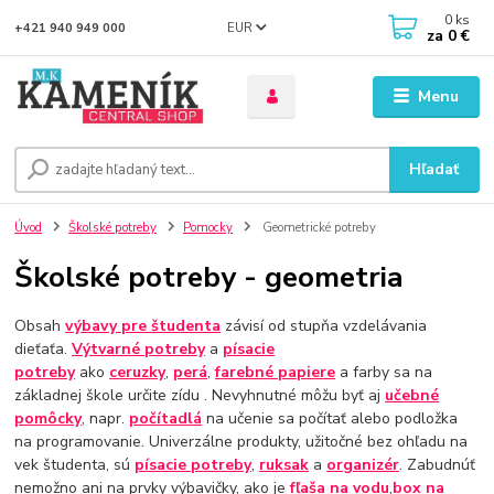
0
ks
EUR
+421 940 949 000
za
0 €
Menu
Hľadať
Úvod
Školské potreby
Pomocky
Geometrické potreby
Školské potreby - geometria
Obsah
výbavy pre študenta
závisí od stupňa vzdelávania
dieťaťa.
Výtvarné potreby
a
písacie
potreby
ako
ceruzky
,
perá
,
farebné papiere
a farby sa na
základnej škole určite zídu . Nevyhnutné môžu byť aj
učebné
pomôcky
, napr.
počítadlá
na učenie sa počítať alebo podložka
na programovanie. Univerzálne produkty, užitočné bez ohľadu na
vek študenta, sú
písacie potreby
,
ruksak
a
organizér
. Zabudnúť
nemožno ani na prvky výbavičky, ako je
fľaša na vodu
,
box na