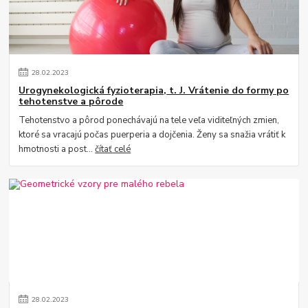
28
.
02
.
2023
Urogynekologická fyzioterapia, t. J. Vrátenie do formy po
tehotenstve a pôrode
Tehotenstvo a pôrod ponechávajú na tele veľa viditeľných zmien,
ktoré sa vracajú počas puerperia a dojčenia. Ženy sa snažia vrátiť k
hmotnosti a post...
čítať celé
28
.
02
.
2023