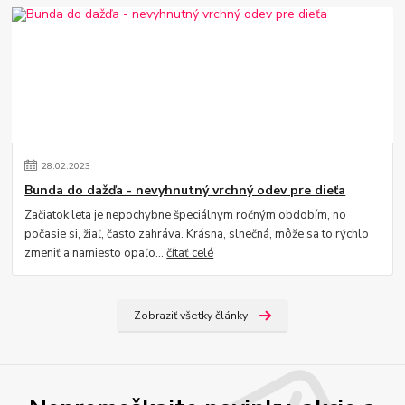
28
.
02
.
2023
Bunda do dažďa - nevyhnutný vrchný odev pre dieťa
Začiatok leta je nepochybne špeciálnym ročným obdobím, no
počasie si, žiaľ, často zahráva. Krásna, slnečná, môže sa to rýchlo
zmeniť a namiesto opaľo...
čítať celé
Zobraziť všetky články