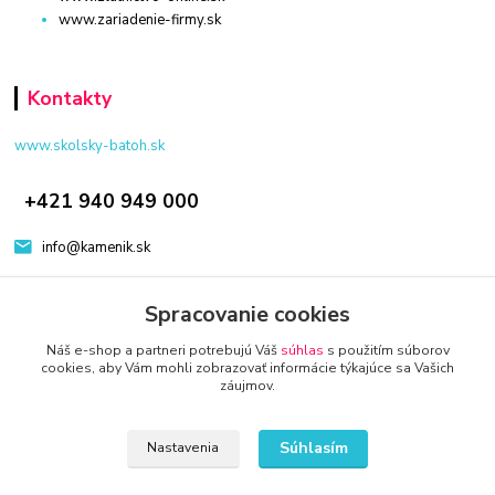
www.zariadenie-firmy.sk
Kontakty
www.skolsky-batoh.sk
+421 940 949 000
info@kamenik.sk
Spracovanie cookies
Náš e-shop a partneri potrebujú Váš
súhlas
s použitím súborov
cookies, aby Vám mohli zobrazovať informácie týkajúce sa Vašich
záujmov.
© 2024 Všetky práva vyhradené KAMENIK.SK
Vytvorené na
Eshop-rychlo.sk
Súhlasím
Nastavenia