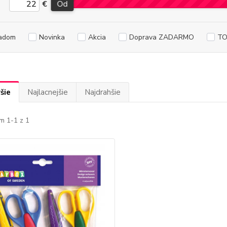
€
Od
adom
Novinka
Akcia
Doprava ZADARMO
TO
šie
Najlacnejšie
Najdrahšie
m 1-1 z 1