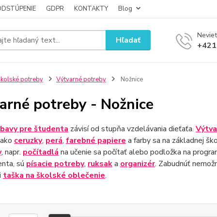
ODSTÚPENIE
GDPR
KONTAKTY
Blog
Neviet
Hľadať
+421
kolské potreby
Výtvarné potreby
Nožnice
arné potreby - Nožnice
bavy pre študenta
závisí od stupňa vzdelávania dieťaťa.
Výtva
ako
ceruzky
,
perá
,
farebné papiere
a farby sa na základnej šk
y
, napr.
počítadlá
na učenie sa počítať alebo podložka na progra
enta, sú
písacie potreby
,
ruksak
a
organizér
. Zabudnúť nemožno
i
taška na školské oblečenie
.