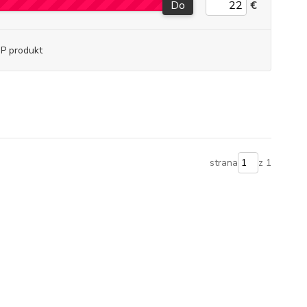
Do
€
P produkt
strana
z 1