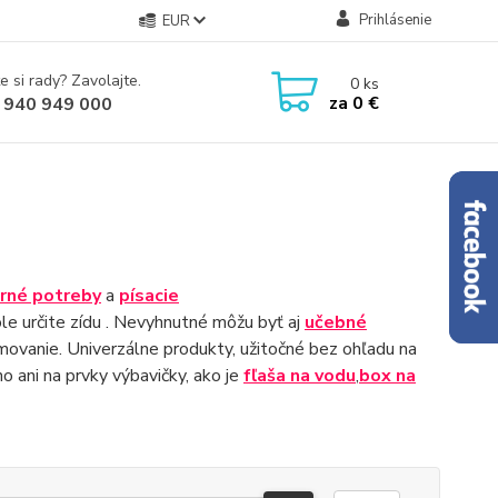
Prihlásenie
EUR
e si rady? Zavolajte.
0
ks
za
0 €
 940 949 000
rné potreby
a
písacie
ole určite zídu . Nevyhnutné môžu byť aj
učebné
movanie. Univerzálne produkty, užitočné bez ohľadu na
 ani na prvky výbavičky, ako je
fľaša na vodu
,
box na