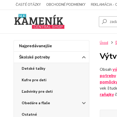
ČASTÉ OTÁZKY
OBCHODNÉ PODMIENKY
REKLAMÁCIA - 
Úvod
Š
Najpredávanejšie
Výtv
Školské potreby
Detské tašky
Obsah
vý
potreby
Kufre pre deti
pomôck
vek štud
Ľadvinky pre deti
raňajky
č
Obedáre a fľaše
Ostatné