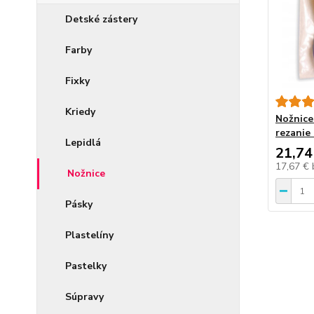
Detské zástery
Farby
Fixky
Kriedy
Nožnice
rezanie
Lepidlá
21,74
17,67 €
Nožnice
Pásky
Plastelíny
Pastelky
Súpravy