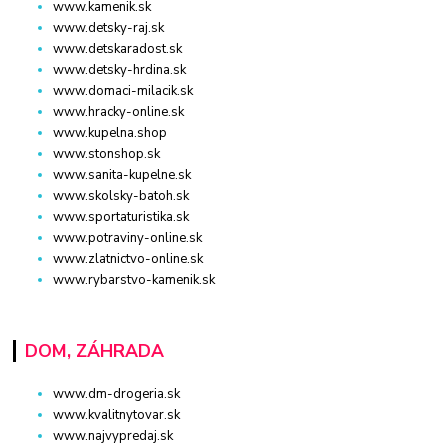
www.kamenik.sk
www.detsky-raj.sk
www.detskaradost.sk
www.detsky-hrdina.sk
www.domaci-milacik.sk
www.hracky-online.sk
www.kupelna.shop
www.stonshop.sk
www.sanita-kupelne.sk
www.skolsky-batoh.sk
www.sportaturistika.sk
www.potraviny-online.sk
www.zlatnictvo-online.sk
www.rybarstvo-kamenik.sk
DOM, ZÁHRADA
www.dm-drogeria.sk
www.kvalitnytovar.sk
www.najvypredaj.sk