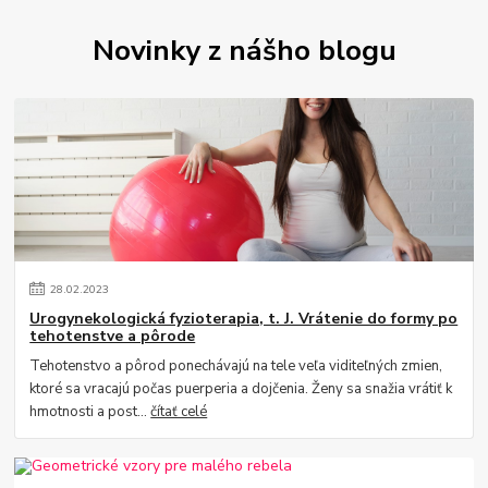
Novinky z nášho blogu
28
.
02
.
2023
Urogynekologická fyzioterapia, t. J. Vrátenie do formy po
tehotenstve a pôrode
Tehotenstvo a pôrod ponechávajú na tele veľa viditeľných zmien,
ktoré sa vracajú počas puerperia a dojčenia. Ženy sa snažia vrátiť k
hmotnosti a post...
čítať celé