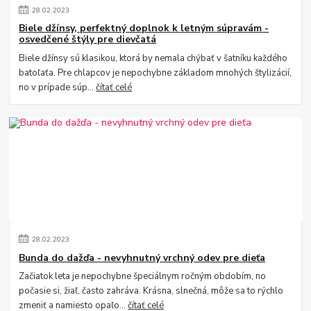
28
.
02
.
2023
Biele džínsy, perfektný doplnok k letným súpravám -
osvedčené štýly pre dievčatá
Biele džínsy sú klasikou, ktorá by nemala chýbať v šatníku každého
batoľaťa. Pre chlapcov je nepochybne základom mnohých štylizácií,
no v prípade súp...
čítať celé
28
.
02
.
2023
Bunda do dažďa - nevyhnutný vrchný odev pre dieťa
Začiatok leta je nepochybne špeciálnym ročným obdobím, no
počasie si, žiaľ, často zahráva. Krásna, slnečná, môže sa to rýchlo
zmeniť a namiesto opaľo...
čítať celé