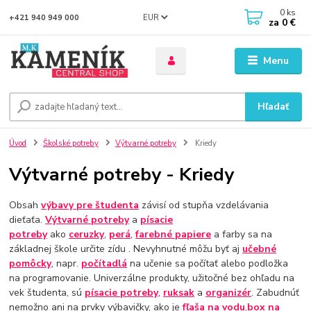
0
ks
EUR
+421 940 949 000
za
0 €
Menu
Hľadať
Úvod
Školské potreby
Výtvarné potreby
Kriedy
Výtvarné potreby - Kriedy
Obsah
výbavy pre študenta
závisí od stupňa vzdelávania
dieťaťa.
Výtvarné potreby
a
písacie
potreby
ako
ceruzky
,
perá
,
farebné papiere
a farby sa na
základnej škole určite zídu . Nevyhnutné môžu byť aj
učebné
pomôcky
, napr.
počítadlá
na učenie sa počítať alebo podložka
na programovanie. Univerzálne produkty, užitočné bez ohľadu na
vek študenta, sú
písacie potreby
,
ruksak
a
organizér
. Zabudnúť
nemožno ani na prvky výbavičky, ako je
fľaša na vodu
,
box na