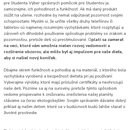
pre študenta Výber správnych pomôcok pre študentov je,
samozrejme, ich pohodlnosť a funkčnosť. Ak má daný produkt
slúžiť na učenie, rozhodne by nemal odpútavať pozornosť svojimi
schopnosťami. Myslím si, že určite všetky druhy telefónov či
tabletov sú najmenej rozumnými vychytávkami, ktoré rozptyľujú a
zároveň ich dlhodobé používanie spôsobuje problémy so zrakom a
pozornosťou, pretože deti sú prestimulované. O
platí sa zamerať
na veci, ktoré vám umožnia nielen rozvoj vedomostí a
rozšírenie obzorov, ale môžu byť aj impulzom pre vaše dieťa,
aby si našiel nový koníček.
Dbajme okrem funkčnosti a pohodlia aj na materiál, z ktorého bola
vychytávka vyrobená a bezpečnosť dieťaťa pri jej používaní.
Vyberajme výrobky, ktoré majú príslušné certifikáty a neohrozujú
naše deti. Pozrime sa aj na suroviny, pretože týmto spôsobom
vedome prispievame k znižovaniu znečistenia našej planéty,
stávame sa čoraz ekologickejšími. Svojím správaním dávame dobrý
príklad aj našim deťom, ktoré sa v budúcnosti budú ľahšie starať o
životné prostredie.