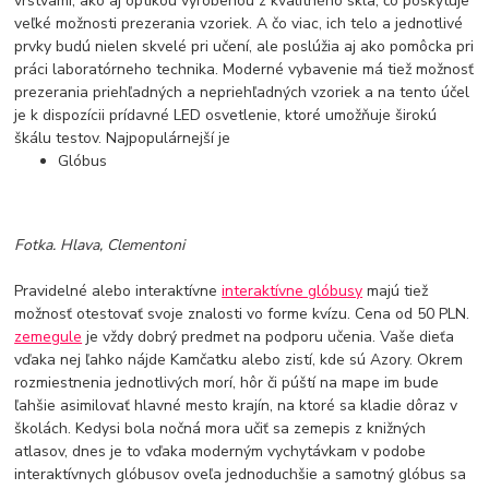
vrstvami, ako aj optikou vyrobenou z kvalitného skla, čo poskytuje
veľké možnosti prezerania vzoriek. A čo viac, ich telo a jednotlivé
prvky budú nielen skvelé pri učení, ale poslúžia aj ako pomôcka pri
práci laboratórneho technika. Moderné vybavenie má tiež možnosť
prezerania priehľadných a nepriehľadných vzoriek a na tento účel
je k dispozícii prídavné LED osvetlenie, ktoré umožňuje širokú
škálu testov. Najpopulárnejší je
Glóbus
Fotka. Hlava, Clementoni
Pravidelné alebo interaktívne
interaktívne glóbusy
majú tiež
možnosť otestovať svoje znalosti vo forme kvízu. Cena od 50 PLN.
zemegule
je vždy dobrý predmet na podporu učenia. Vaše dieťa
vďaka nej ľahko nájde Kamčatku alebo zistí, kde sú Azory. Okrem
rozmiestnenia jednotlivých morí, hôr či púští na mape im bude
ľahšie asimilovať hlavné mesto krajín, na ktoré sa kladie dôraz v
školách. Kedysi bola nočná mora učiť sa zemepis z knižných
atlasov, dnes je to vďaka moderným vychytávkam v podobe
interaktívnych glóbusov oveľa jednoduchšie a samotný glóbus sa