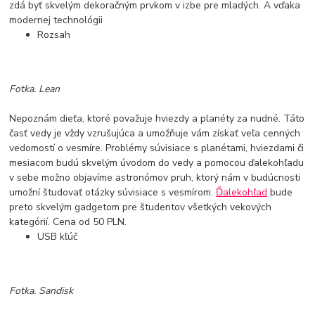
zdá byť skvelým dekoračným prvkom v izbe pre mladých. A vďaka
modernej technológii
Rozsah
Fotka. Lean
Nepoznám dieťa, ktoré považuje hviezdy a planéty za nudné. Táto
časť vedy je vždy vzrušujúca a umožňuje vám získať veľa cenných
vedomostí o vesmíre. Problémy súvisiace s planétami, hviezdami či
mesiacom budú skvelým úvodom do vedy a pomocou ďalekohľadu
v sebe možno objavíme astronómov pruh, ktorý nám v budúcnosti
umožní študovať otázky súvisiace s vesmírom.
Ďalekohľad
bude
preto skvelým gadgetom pre študentov všetkých vekových
kategórií. Cena od 50 PLN.
USB kľúč
Fotka. Sandisk