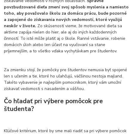
získavanie vedomostí v rôznych oblastiach.
Správne
povzbudzované dieťa zmení svoj spôsob myslenia a namiesto
toho, aby považovalo školu za domácu prácu, bude pozorné
a zapojené do získavania nových vedomostí, ktoré využijú
neskôr v živote.
Zo skúseností vieme, že motivované dieťa sa
aktívne zapája nielen do hier, ale aj do iných každodenných
činností. To isté môže platiť aj o škole. Ranné vstávanie, robenie
domácich úloh alebo len účasť na vyučovaní sa stane
príjemnejším, a to všetko vďaka vychytávkam pre študentov.
Za zmienku stojí, že pomôcky pre študentov nemusia byť spojené
len s učením a tie, ktoré ho uľahčujú, väčšinou nestoja majland.
Takéto vybavenie je najlepším pomocníkom, ktorý vám umožní
získavať vedomosti s nasadením a vášňou.
Čo hľadať pri výbere pomôcok pre
študenta?
Kľúčové kritérium, ktoré by sme mali riadiť sa pri výbere pomôcok