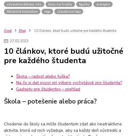
vybavenie detskej izby
boxy na hračky
figúrky
avengers
Adventné kalendáre
lego
stavebnice lego
Úvod
Blog
10 článkov, ktoré budú užitočné pre každého študenta
27
.
02
.
2023
10 článkov, ktoré budú užitočné
pre každého študenta
Škola – radosť alebo fuška?
Na čo si dať pozor pri výbere vychytávok pre študenta?
Gadgety pre študentov – prehľad
Škola – potešenie alebo práca?
Chodenie do školy sa môže študentom zdať ako neatraktívna
aktivita, ktorá od nich vyžaduje, aby sa každý deň sústredili a