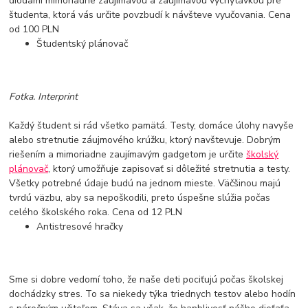
diódami mimoriadne zaujímavou a zaujímavou vychytávkou pre
študenta, ktorá vás určite povzbudí k návšteve vyučovania. Cena
od 100 PLN
Študentský plánovač
Fotka. Interprint
Každý študent si rád všetko pamätá. Testy, domáce úlohy navyše
alebo stretnutie záujmového krúžku, ktorý navštevuje. Dobrým
riešením a mimoriadne zaujímavým gadgetom je určite
školský
plánovač
, ktorý umožňuje zapisovať si dôležité stretnutia a testy.
Všetky potrebné údaje budú na jednom mieste. Väčšinou majú
tvrdú väzbu, aby sa nepoškodili, preto úspešne slúžia počas
celého školského roka. Cena od 12 PLN
Antistresové hračky
Sme si dobre vedomí toho, že naše deti pociťujú počas školskej
dochádzky stres. To sa niekedy týka triednych testov alebo hodín