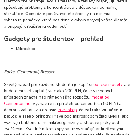
Elektronické prístroje, ako sú telefóny a tablety, rozptyľujú deti a
spôsobujú problémy s koncentráciou v dôsledku nadmernej
stimulácie. Obmedzte používanie elektroniky na minimum,
vyberajte pomôcky, ktoré pozitívne ovplyvnia vývoj vášho dieťaťa
a prispejú k rozšíreniu vedomostí.
Gadgety pre študentov – prehľad
Mikroskop
Fotka. Clementoni, Bresser
Skvelý nápad pre každého študenta je kúpiť si
optické modely
, ale
budete musieť zaplatiť viac ako 200 PLN, čo je v mnohých
prípadoch značne nad rámec vášho rozpočtu.
model od
Clementoniho
. Vyznačuje sa prijateľnou cenou (cca 80 PLN) a
dobrou kvalitou. Za drahšie
mikroskop
,
čo zatraktívni učenie
biológie alebo prírody
. Práve pod mikroskopom žiaci uvidia, ako
vyzerajú baktérie či iné mikroorganizmy či stopové prvky pod
zväčšením. Kvalitné mikroskopy sa už vyznačujú antireflexnými