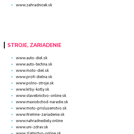
www.zahradnicek.sk
STROJE, ZARIADENIE
www.auto-diel.sk
www.auto-techna.sk
www.moto-diel.sk
www.profi-dielna.sk
www.polno-stroje.sk
www.krby-kotly.sk
www.stavebnictvo-online.sk
www.maxiobchod-naradie.sk
www.moto-prislusenstvo.sk
www.firemne-zariadenie.sk
www.nahradnediely.online
www.uni-zdrav.sk
www.zlatnictvo-online.sk