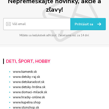
Nepremeškajte novinky, akcie a
zľavy!
Prihlásiť sa
Môžete sa kedykoľvek odhlásiť. Zasielame raz za 14 dní.
DETI, ŠPORT, HOBBY
www.kamenik.sk
www.detsky-raj.sk
www.detskaradost.sk
www.detsky-hrdina.sk
www.domaci-milacik.sk
www.hracky-online.sk
www.kupelna.shop
www.stonshop.sk