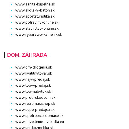
www.sanita-kupelne.sk
www.skolsky-batoh.sk
www.sportaturistika.sk
www.potraviny-online.sk
www.zlatnictvo-online.sk
www.rybarstvo-kamenik.sk
DOM, ZÁHRADA
www.dm-drogeria.sk
www.kvalitnytovar.sk
www.najvypredaj.sk
www.topvypredaj.sk
www.top-nabytok.sk
www.proti-skodcom.sk
www.retromaxishop.sk
www.superpredajca.sk
www.spotrebice-domace.sk
www.osvetlenie-svietidla.eu
www.uni-kozmetika.sk