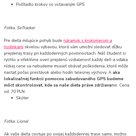
Počítadlo krokov so vstavaným GPS
Fotka. SeTracker
Pre dieťa milujúce pohyb bude
náramok s krokomerom a
hodinkami
skvelou výbavou, ktorá vám umožní sledovať dĺžku
prejdenej trasy pri každodenných povinnostiach. Náš študent si
rýchlo a efektívne overí prejdenú vzdialenosť každý deň a vďaka
nízkej cene sa nebudeme musieť obávať poškodenia, ktoré môže
nastať počas prestávok alebo hodín telesnej výchovy. A
aka
lokalizačnej funkcii pomocou zabudovaného GPS budeme
môcť skontrolovať, kde sa naše dieťa práve zdržiava
me. Cena
od. 70 PLN
Skúter
Fotka. Lionel
Ak vaše dieťa cestuje po svojej každodennej trase samo, možno