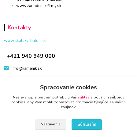
www.zariadenie-firmy.sk
Kontakty
www.skolsky-batoh.sk
+421 940 949 000
info@kamenik.sk
Spracovanie cookies
Náš e-shop a partneri potrebujú Váš
súhlas
s použitím súborov
cookies, aby Vám mohli zobrazovať informácie týkajúce sa Vašich
záujmov.
© 2024 Všetky práva vyhradené KAMENIK.SK
Vytvorené na
Eshop-rychlo.sk
Súhlasím
Nastavenia