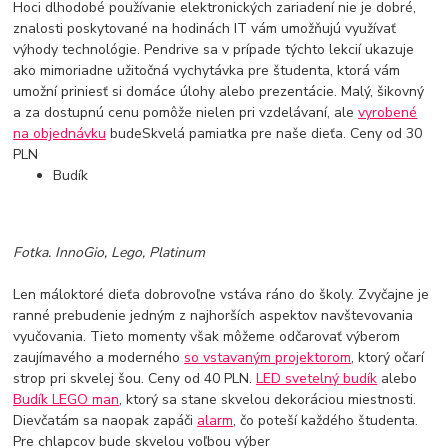
Hoci dlhodobé používanie elektronických zariadení nie je dobré,
znalosti poskytované na hodinách IT vám umožňujú využívať
výhody technológie. Pendrive sa v prípade týchto lekcií ukazuje
ako mimoriadne užitočná vychytávka pre študenta, ktorá vám
umožní priniesť si domáce úlohy alebo prezentácie. Malý, šikovný
a za dostupnú cenu pomôže nielen pri vzdelávaní, ale
vyrobené
na objednávku
budeSkvelá pamiatka pre naše dieťa. Ceny od 30
PLN
Budík
Fotka. InnoGio, Lego, Platinum
Len máloktoré dieťa dobrovoľne vstáva ráno do školy. Zvyčajne je
ranné prebudenie jedným z najhorších aspektov navštevovania
vyučovania. Tieto momenty však môžeme odčarovať výberom
zaujímavého a moderného
so vstavaným projektorom
, ktorý očarí
strop pri skvelej šou. Ceny od 40 PLN.
LED svetelný budík
alebo
Budík LEGO man
, ktorý sa stane skvelou dekoráciou miestnosti.
Dievčatám sa naopak zapáči
alarm
, čo poteší každého študenta.
Pre chlapcov bude skvelou voľbou výber