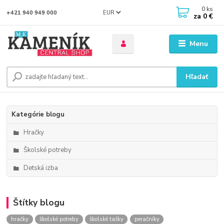
0
ks
EUR
+421 940 949 000
za
0 €
Menu
Hľadať
Kategórie blogu
Hračky
Školské potreby
Detská izba
Štítky blogu
hračky
školské potreby
školské tašky
peračníky