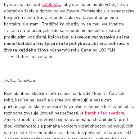
by ste mu mali dať
kolobežka
, aby ste mu pomohli rýchlejšie sa
dostať do školy a domov po vyučovaní. Podmienkou je samozrejme
bezpečná cesta, ktorá nebude žiaka vystavovať priamemu
kontaktu s autami. Tradičné kolobežky by sa mali využívať na
trasách na to určených, kde sa nebudeme musieť stresovať
protiidúcimi vozidlami. Kolobežka je
skvelou vychytávkou aj na
mimoškolské aktivity, pretože pohybová aktivita zohráva v
živote každého člov
a významnú rolu. Cena od 100 PLN
Batoh so svetlami
Fotka. CoolPack
Ruksak alebo školská taška musí mať každý študent. Čo však
robiť, keď sa na jeseň a v zime dni skracujú a naše deti
prichádzajú zo školy neskoro? Najlepšie riešenie, ktoré zapôsobí a
rozhodne zvyšuje úroveň bezpečnosti, je
batoh s led svetlom
.
Zmena farieb a svetelných signálov pomáha chrániť dieťa pred
zlou viditeľnosťou a pomáha vodičom vidieť chodcov pohybujúcich
sa na ceste. Okrem funkcie zaistenia bezpečnosti je batoh s LED