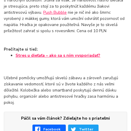
s náročným učiteľom. Stáva sa však, že hanblivosť nášho dieťaťa
je stresujúca, preto stojí za to poskytnúť každému žiakovi
antistresovú výbavu.
Push Bubble
nie je nič iné ako šmrnc
vyrobený z mäkkej gumy, ktorá vám umožní odvrátiť pozornosť od
napätia. Hračka je opakovane použiteľná. Navyše je to skvelá
príležitosť zahrať si spolu s rovesníkmi. Cena od 10 PLN
Prečítajte si tiež:
Stres u dieťaťa – ako sa s ním vysporiadať?
Učebné pomôcky umožňujú skvelú zábavu a zároveň zaručujú
získavanie vedomostí, ktoré sú v živote každého z nás veľmi
dôležité. Kolobežka alebo smartband poskytujú dennú dávku
pohybu, organizér alebo antistresové hračky zasa harmóniu a
pokoj.
Páčil sa vám článok? Zdieľajte ho s priateľmi
Facebook
Twitter