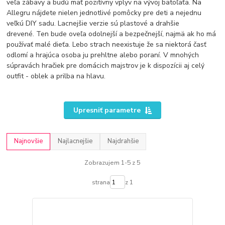
veľa zábavy a budú mať pozitívny vplyv na vývoj batoľaťa. Na
Allegru nájdete nielen jednotlivé pomôcky pre deti a nejednu
veľkú DIY sadu. Lacnejšie verzie sú plastové a drahšie
drevené. Ten bude oveľa odolnejší a bezpečnejší, najmä ak ho má
používať malé dieťa. Lebo strach neexistuje že sa niektorá časť
odlomí a hrajúca osoba ju prehltne alebo poraní. V mnohých
súpravách hračiek pre domácich majstrov je k dispozícii aj celý
outfit - oblek a prilba na hlavu.
Upresniť parametre
Najnovšie
Najlacnejšie
Najdrahšie
Zobrazujem 1-5 z 5
strana
z 1