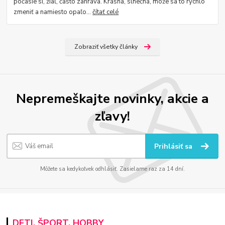
počasie si, žiaľ, často zahráva. Krásna, slnečná, môže sa to rýchlo
zmeniť a namiesto opaľo...
čítať celé
Zobraziť všetky články
Nepremeškajte novinky, akcie a
zľavy!
Prihlásiť sa
Môžete sa kedykoľvek odhlásiť. Zasielame raz za 14 dní.
DETI, ŠPORT, HOBBY