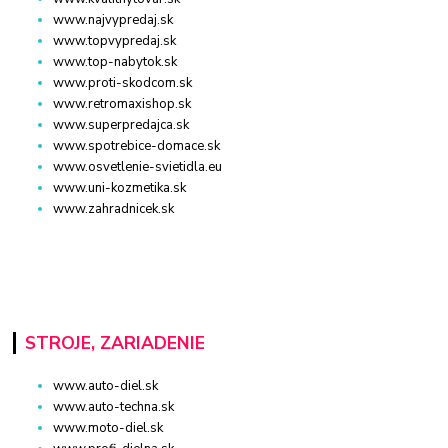
www.najvypredaj.sk
www.topvypredaj.sk
www.top-nabytok.sk
www.proti-skodcom.sk
www.retromaxishop.sk
www.superpredajca.sk
www.spotrebice-domace.sk
www.osvetlenie-svietidla.eu
www.uni-kozmetika.sk
www.zahradnicek.sk
STROJE, ZARIADENIE
www.auto-diel.sk
www.auto-techna.sk
www.moto-diel.sk