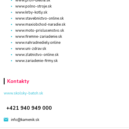
www.profi-dielna.sk
www.polno-stroje.sk
www.krby-kotly.sk
www.stavebnictvo-online.sk
www.maxiobchod-naradie.sk
www.moto-prislusenstvo.sk
www.firemne-zariadenie.sk
www.nahradnediely.online
www.uni-zdrav.sk
www.zlatnictvo-online.sk
www.zariadenie-firmy.sk
Kontakty
www.skolsky-batoh.sk
+421 940 949 000
info@kamenik.sk