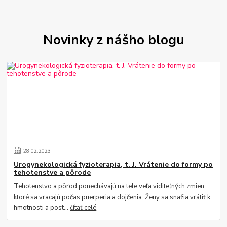
Novinky z nášho blogu
28
.
02
.
2023
Urogynekologická fyzioterapia, t. J. Vrátenie do formy po
tehotenstve a pôrode
Tehotenstvo a pôrod ponechávajú na tele veľa viditeľných zmien,
ktoré sa vracajú počas puerperia a dojčenia. Ženy sa snažia vrátiť k
hmotnosti a post...
čítať celé