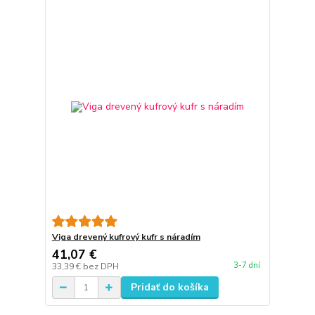
Viga drevený kufrový kufr s náradím
41,07 €
3-7 dní
33,39 €
bez DPH
Pridať do košíka