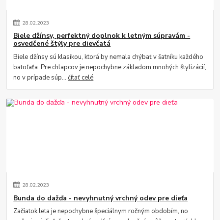
28
.
02
.
2023
Biele džínsy, perfektný doplnok k letným súpravám -
osvedčené štýly pre dievčatá
Biele džínsy sú klasikou, ktorá by nemala chýbať v šatníku každého
batoľaťa. Pre chlapcov je nepochybne základom mnohých štylizácií,
no v prípade súp...
čítať celé
28
.
02
.
2023
Bunda do dažďa - nevyhnutný vrchný odev pre dieťa
Začiatok leta je nepochybne špeciálnym ročným obdobím, no