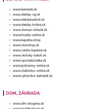
www.kamenik.sk
www.detsky-raj.sk
www.detskaradost.sk
www.detsky-hrdina.sk
www.domaci-milacik.sk
www.hracky-online.sk
www.kupelna.shop
www.stonshop.sk
www.sanita-kupelne.sk
www.skolsky-batoh.sk
www.sportaturistika.sk
www.potraviny-online.sk
www.zlatnictvo-online.sk
www.rybarstvo-kamenik.sk
DOM, ZÁHRADA
www.dm-drogeria.sk
www.kvalitnytovar.sk