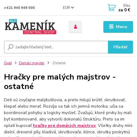
0
ks
EUR
+421 940 949 000
za
0 €
Menu
Hľadať
Úvod
Domáci majster
Ostatné
Hračky pre malých majstrov -
ostatné
Deti sú zvyčajne malýkutilovia, a preto milujú krútiť, skrutkovať,
klepať alebo merať. Rozvíja sa tak ich jemná motorika, učia sa
koordinovať pohyby a logicky myslieť. Zvažujú, ktoré prvky by mali
byť kombinované, aby vytvorili dokonalú štruktúru. Preto sa im
oplatí kupovať
hračky pre domácich majstrov
. Všetky druhy mini
dielní, drevené píly, kladivá, skrutkovače, klince, skrutky poskytnú