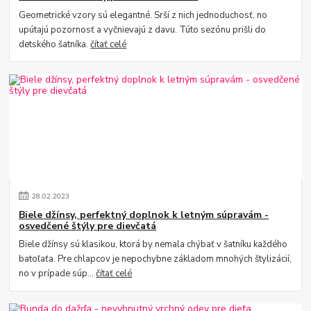
Geometrické vzory sú elegantné. Srší z nich jednoduchosť, no
upútajú pozornosť a vyčnievajú z davu. Túto sezónu prišli do
detského šatníka.
čítať celé
28
.
02
.
2023
Biele džínsy, perfektný doplnok k letným súpravám -
osvedčené štýly pre dievčatá
Biele džínsy sú klasikou, ktorá by nemala chýbať v šatníku každého
batoľaťa. Pre chlapcov je nepochybne základom mnohých štylizácií,
no v prípade súp...
čítať celé