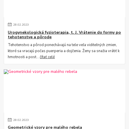
28
.
02
.
2023
Urogynekologická fyzioterapia, t. J. Vrátenie do formy po
tehotenstve a pôrode
Tehotenstvo a pôrod ponechávajú na tele veľa viditeľných zmien,
ktoré sa vracajú počas puerperia a dojčenia. Ženy sa snažia vrátiť k
hmotnosti a post...
čítať celé
28
.
02
.
2023
Geometrické vzory pre malého rebela