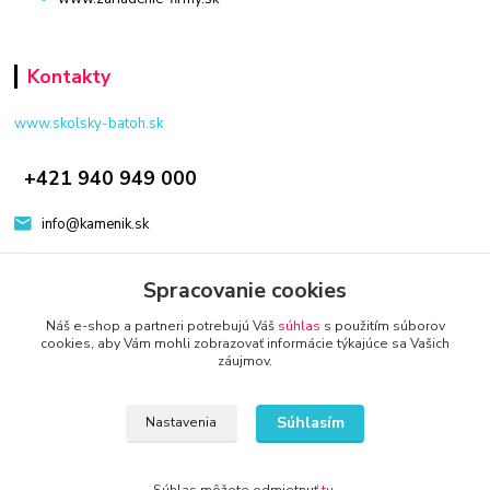
Kontakty
www.skolsky-batoh.sk
+421 940 949 000
info@kamenik.sk
Spracovanie cookies
Náš e-shop a partneri potrebujú Váš
súhlas
s použitím súborov
cookies, aby Vám mohli zobrazovať informácie týkajúce sa Vašich
záujmov.
© 2024 Všetky práva vyhradené KAMENIK.SK
Vytvorené na
Eshop-rychlo.sk
Súhlasím
Nastavenia