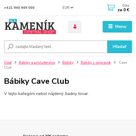
0
ks
EUR
+421 940 949 000
za
0 €
Menu
Hľadať
Úvod
Bábiky a príslušenstvo
Bábiky
Bábiky z rozprávok
Cave
Club
Bábiky Cave Club
V tejto kategórii nebol nájdený žiadny tovar.