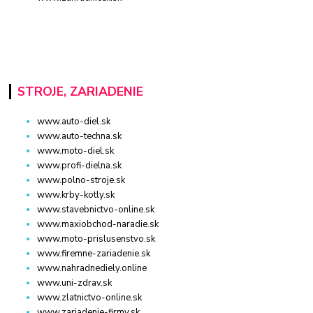
STROJE, ZARIADENIE
www.auto-diel.sk
www.auto-techna.sk
www.moto-diel.sk
www.profi-dielna.sk
www.polno-stroje.sk
www.krby-kotly.sk
www.stavebnictvo-online.sk
www.maxiobchod-naradie.sk
www.moto-prislusenstvo.sk
www.firemne-zariadenie.sk
www.nahradnediely.online
www.uni-zdrav.sk
www.zlatnictvo-online.sk
www.zariadenie-firmy.sk