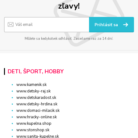
zľavy!
Prihlásiť sa
Môžete sa kedykoľvek odhlásiť. Zasielame raz za 14 dní.
DETI, ŠPORT, HOBBY
www.kamenik.sk
www.detsky-raj.sk
www.detskaradost.sk
www.detsky-hrdina.sk
www.domaci-milacik.sk
www.hracky-online.sk
www.kupelna.shop
www.stonshop.sk
www.sanita-kupelne.sk