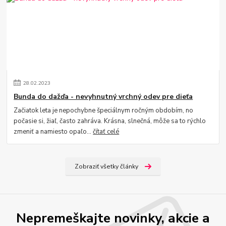
28
.
02
.
2023
Bunda do dažďa - nevyhnutný vrchný odev pre dieťa
Začiatok leta je nepochybne špeciálnym ročným obdobím, no
počasie si, žiaľ, často zahráva. Krásna, slnečná, môže sa to rýchlo
zmeniť a namiesto opaľo...
čítať celé
Zobraziť všetky články
Nepremeškajte novinky, akcie a