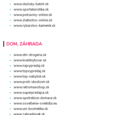
www.skolsky-batoh.sk
www.sportaturistika.sk
www.potraviny-online.sk
www.zlatnictvo-online.sk
www.rybarstvo-kamenik.sk
DOM, ZÁHRADA
www.dm-drogeria.sk
www.kvalitnytovar.sk
www.najvypredaj.sk
www.topvypredaj.sk
www.top-nabytok.sk
www.proti-skodcom.sk
www.retromaxishop.sk
www.superpredajca.sk
www.spotrebice-domace.sk
www.osvetlenie-svietidla.eu
www.uni-kozmetika.sk
www.zahradnicek.sk