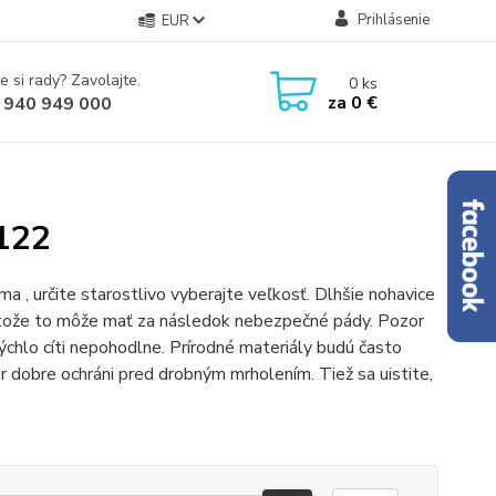
Prihlásenie
EUR
e si rady? Zavolajte.
0
ks
za
0 €
 940 949 000
 122
ma , určite starostlivo vyberajte veľkosť. Dlhšie nohavice
retože to môže mať za následok nebezpečné pády. Pozor
rýchlo cíti nepohodlne. Prírodné materiály budú často
r dobre ochráni pred drobným mrholením. Tiež sa uistite,