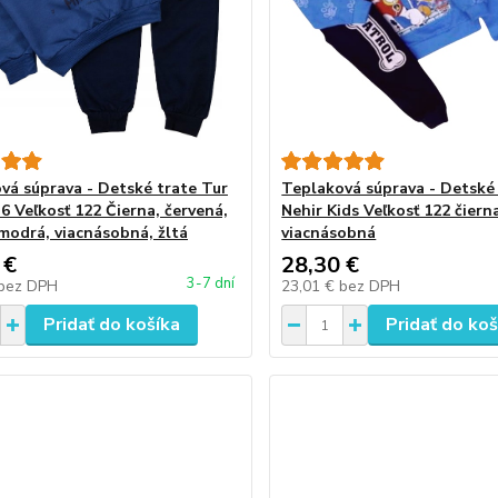
vá súprava - Detské trate Tur
Teplaková súprava - Detské
6 Veľkosť 122 Čierna, červená,
Nehir Kids Veľkosť 122 čiern
modrá, viacnásobná, žltá
viacnásobná
 €
28,30 €
3-7 dní
bez DPH
23,01 €
bez DPH
Pridať do košíka
Pridať do koš