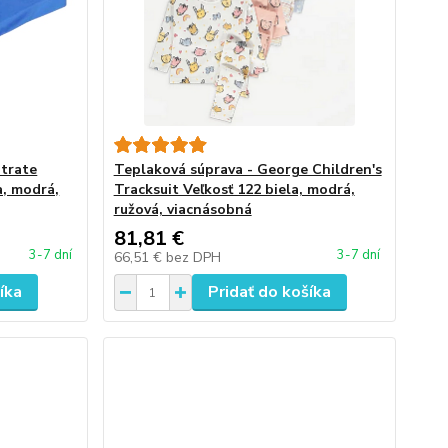
 trate
Teplaková súprava - George Children's
a, modrá,
Tracksuit Veľkosť 122 biela, modrá,
ružová, viacnásobná
81,81 €
3-7 dní
3-7 dní
66,51 €
bez DPH
íka
Pridať do košíka