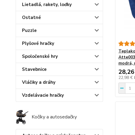
Lietadlá, rakety, loďky
Ostatné
Puzzle
Plyšové hračky
Teplako
Spoločenské hry
Atte003
modrá, 
Stavebnice
28,26
22,98 €
Vláčiky a dráhy
Vzdelávacie hračky
Kočíky a autosedačky