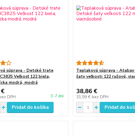
vá súprava - Detské trate
Teplaková súprava - Atabay
IC3825 Veľkosť 122 biela,
šaty veľkosti 122 ružové, vi
cka modrá, modrá
 €
38,86 €
3-7 dní
bez DPH
31,59 €
bez DPH
Pridať do košíka
Pridať do koš