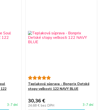
oul
Teplaková súprava - Bonprix Detské
 122
stopy veľkosti 122 NAVY BLUE
30,36 €
3-7 dní
3-7 dní
24,68 €
bez DPH