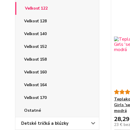
Veľkosť 122
Veľkosť 128
Veľkosť 140
Veľkosť 152
Veľkosť 158
Veľkosť 160
Veľkosť 164
Veľkosť 170
Teplako
Girls 's
Ostatné
modrá
28,29
Detské tričká a blúzky
23 €
be