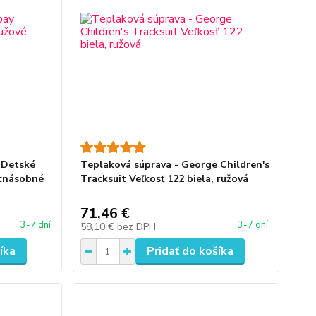
 Detské
Teplaková súprava - George Children's
acnásobné
Tracksuit Veľkosť 122 biela, ružová
71,46 €
3-7 dní
3-7 dní
58,10 €
bez DPH
íka
Pridať do košíka