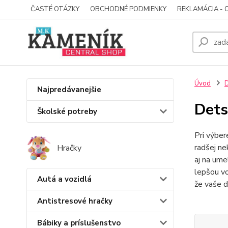
ČASTÉ OTÁZKY
OBCHODNÉ PODMIENKY
REKLAMÁCIA - 
Úvod
D
Najpredávanejšie
Dets
Školské potreby
Pri výbe
radšej ne
Hračky
aj na ume
lepšou vo
Autá a vozidlá
že vaše di
Antistresové hračky
Bábiky a príslušenstvo