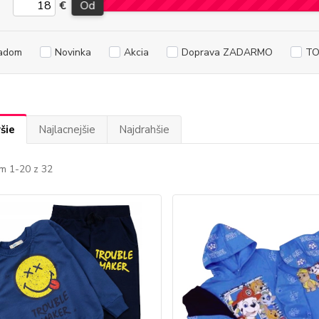
€
Od
adom
Novinka
Akcia
Doprava ZADARMO
TO
šie
Najlacnejšie
Najdrahšie
m 1-20 z 32