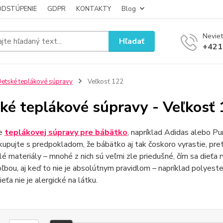
ODSTÚPENIE
GDPR
KONTAKTY
Blog
Neviet
Hľadať
+421
etské teplákové súpravy
Veľkosť 122
ké teplákové súpravy - Veľkosť
re
teplákovej súpravy pre bábätko
, napríklad Adidas alebo Pu
kupujte s predpokladom, že bábätko aj tak čoskoro vyrastie, p
lé materiály – mnohé z nich sú veľmi zle priedušné, čím sa dieťa 
ľbou, aj keď to nie je absolútnym pravidlom – napríklad polyeste
eťa nie je alergické na látku.