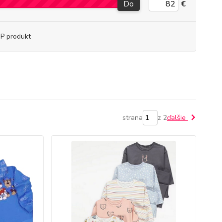
Do
€
P produkt
strana
z 2
ďalšie