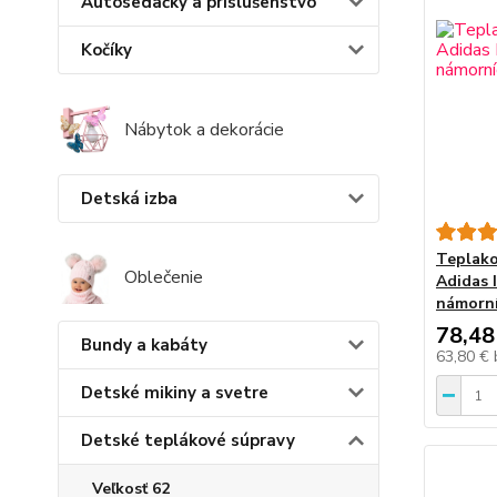
Autosedačky a príslušenstvo
Kočíky
Nábytok a dekorácie
Detská izba
Teplako
Oblečenie
Adidas 
námorní
78,48
Bundy a kabáty
63,80 €
Detské mikiny a svetre
Detské teplákové súpravy
Veľkosť 62