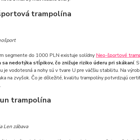
portová trampolína
eošport
m segmente do 1000 PLN existuje solídny
Neo-športové tramp
a sa nedotýka stĺpikov, čo znižuje riziko úderu pri skákaní
. 
u je vodotesná a nohy sú v tvare U pre väčšiu stabilitu. Na výro
uka na zvyšok. Čo je dôležité, kvalitu trampolíny potvrdzujú certi
.
Fun trampolína
ia Len zábava