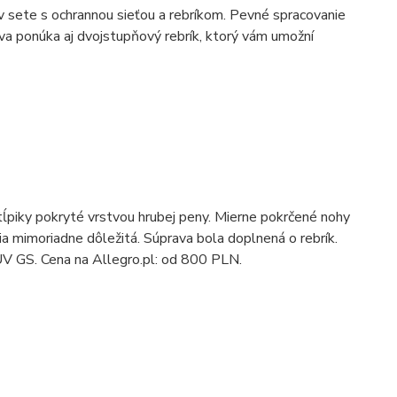
ť v sete s ochrannou sieťou a rebríkom. Pevné spracovanie
ava ponúka aj dvojstupňový rebrík, ktorý vám umožní
tĺpiky pokryté vrstvou hrubej peny. Mierne pokrčené nohy
nia mimoriadne dôležitá. Súprava bola doplnená o rebrík.
V GS. Cena na Allegro.pl: od 800 PLN.