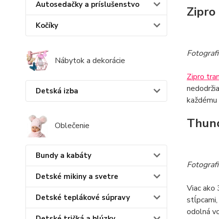
Autosedačky a príslušenstvo
Zipro
Kočíky
Fotografi
Nábytok a dekorácie
Zipro tra
nedodržia
Detská izba
každému d
Thund
Oblečenie
Bundy a kabáty
Fotograf
Detské mikiny a svetre
Viac ako
Detské teplákové súpravy
stĺpcami,
odolná vo
Detské tričká a blúzky