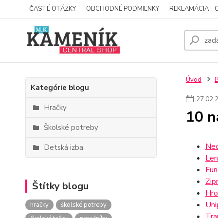
ČASTÉ OTÁZKY
OBCHODNÉ PODMIENKY
REKLAMÁCIA - 
Úvod
Kategórie blogu
27
.
02
.
Hračky
10 n
Školské potreby
Neo
Detská izba
Len
Fun
Zip
Štítky blogu
Hro
Uni
hračky
školské potreby
Tra