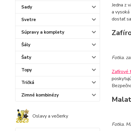
Jedna z 
Sady
a vysoká 
dostať sa
Svetre
Zafír
Súpravy a komplety
Šály
Šaty
Fotka. zaf
Topy
Zafírové 
poskytujú
Tričká
Bezpečno
Zimné kombinézy
Malat
Oslavy a večierky
Fotka. M