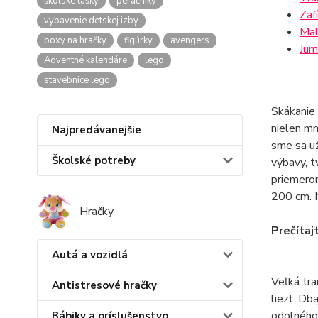
školské tašky
peračníky
Zaf
vybavenie detskej izby
Mal
boxy na hračky
figúrky
avengers
Jum
Adventné kalendáre
lego
stavebnice lego
Skákanie 
nielen mn
Najpredávanejšie
sme sa už
Školské potreby
výbavy, t
priemerom
200 cm. N
Hračky
Prečítaj
Autá a vozidlá
Veľká tra
Antistresové hračky
liezť. Db
odolného 
Bábiky a príslušenstvo