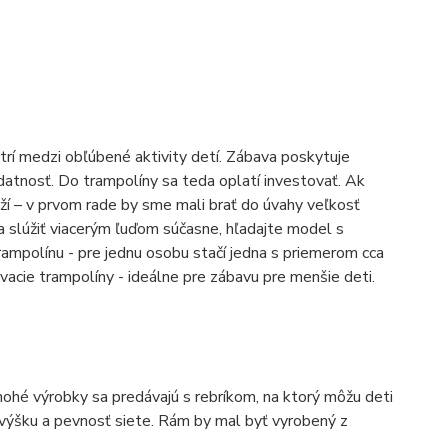
trí medzi obľúbené aktivity detí. Zábava poskytuje
 zdatnosť. Do trampolíny sa teda oplatí investovať. Ak
eží – v prvom rade by sme mali brať do úvahy veľkosť
 a slúžiť viacerým ľuďom súčasne, hľadajte model s
mpolínu - pre jednu osobu stačí jedna s priemerom cca
acie trampolíny - ideálne pre zábavu pre menšie deti.
ohé výrobky sa predávajú s rebríkom, na ktorý môžu deti
aj výšku a pevnosť siete. Rám by mal byť vyrobený z