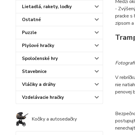
Medzi ok
Lietadlá, rakety, loďky
- Zvýšený
pracke s
Ostatné
zipsom a 
Puzzle
Tramp
Plyšové hračky
Spoločenské hry
Fotografi
Stavebnice
V rebríčk
nie natia
Vláčiky a dráhy
penovej b
Vzdelávacie hračky
Bezpečnos
Kočíky a autosedačky
postupujt
nenechajt