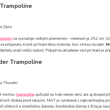
 Trampoline
a Zipro
mpolíny
sa vyznačuje veľkým priemerom - minimum je 252 cm. O
va príspevky, ktoré pri hraní dáva slobodu, bez stresu na úder.
M
ieťaťu urobí veľkú radosť. Prípad na ukladanie vecí pri hraní je p
er Trampoline
ia Thunder
 3 metrov
trampolína
spôsobí na tvári nielen deti, ale aj dospelý
 ktoré chránia pred nárazmi. MAT je vyrobená z najkvalitnejšej p
či vlhkosti a slnečnému žiareniu. Kombinácia čiernej a žltej je n