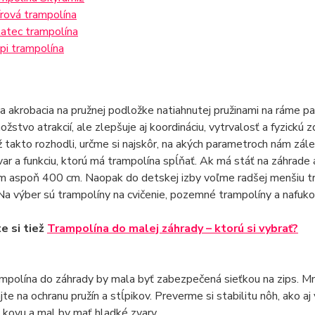
írová trampolína
atec trampolína
pi trampolína
a akrobacia na pružnej podložke natiahnutej pružinami na ráme pa
ožstvo atrakcií, ale zlepšuje aj koordináciu, vytrvalosť a fyzickú
 takto rozhodli, určme si najskôr, na akých parametroch nám zál
var a funkciu, ktorú má trampolína spĺňať. Ak má stáť na záhrade
 aspoň 400 cm. Naopak do detskej izby voľme radšej menšiu tra
a výber sú trampolíny na cvičenie, pozemné trampolíny a nafukov
te si tiež
Trampolína do malej záhrady – ktorú si vybrať?
mpolína do záhrady by mala byť zabezpečená sieťkou na zips. Mn
ajte na ochranu pružín a stĺpikov. Preverme si stabilitu nôh, ako 
kovu a mal by mať hladké zvary.