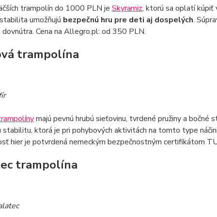
väčších trampolín do 1000 PLN je
Skyramiz
, ktorú sa oplatí kúpi
stabilita umožňujú
bezpečnú hru pre deti aj dospelých
. Súpr
 dovnútra. Cena na Allegro.pl: od 350 PLN.
ová trampolína
ír
trampolíny
majú pevnú hrubú sieťovinu, tvrdené pružiny a bočné s
 stabilitu, ktorá je pri pohybových aktivitách na tomto type náči
sť hier je potvrdená nemeckým bezpečnostným certifikátom TU
ec trampolína
alatec