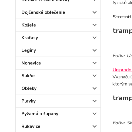
fyzické a
Dojčenské oblečenie
Stretnit
Košele
tramp
Kraťasy
Legíny
Fotka. U
Nohavice
Uniprodo
Sukňe
Vyznačujú
ktorým sa
Obleky
tramp
Plavky
Pyžamá a župany
Fotka. S
Rukavice