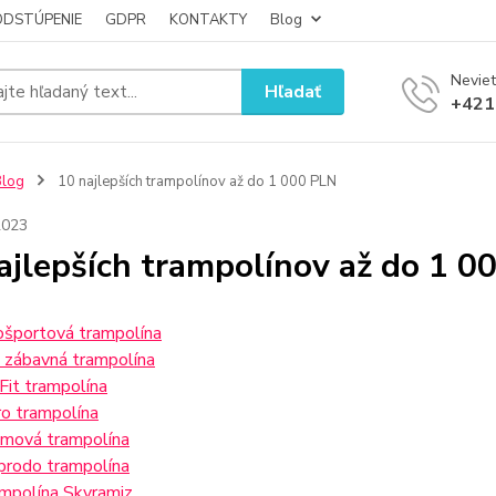
ODSTÚPENIE
GDPR
KONTAKTY
Blog
Neviet
Hľadať
+421
Blog
10 najlepších trampolínov až do 1 000 PLN
2023
ajlepších trampolínov až do 1 0
športová trampolína
 zábavná trampolína
Fit trampolína
ro trampolína
mová trampolína
prodo trampolína
mpolína Skyramiz