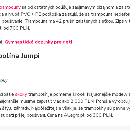
trampolíny
sa od ostatných odlišuje zaujímavým dizajnom a zaist
ia a hrubá PVC + PE podložka zaisťujú, že sa trampolína nedefor
používanie. Trampolína má 42 pružín zaistených sieťkou. Zips v 
pl: od 700 PLN.
si:
Gymnastické doplnky pre deti
olína Jumpi
koky
ozpätie
skoky
trampolín je pomerne široké. Najlacnejšie modely 
ajdrahšie musíme zaplatiť viac ako 2 000 PLN. Ponuka výrobcu 
a štýlu záhrady. Najdôležitejšie však je, že trampolíny sú pevne 
ť detí pri jej používaní. Cena na Allegro.pl: od 300 PLN.