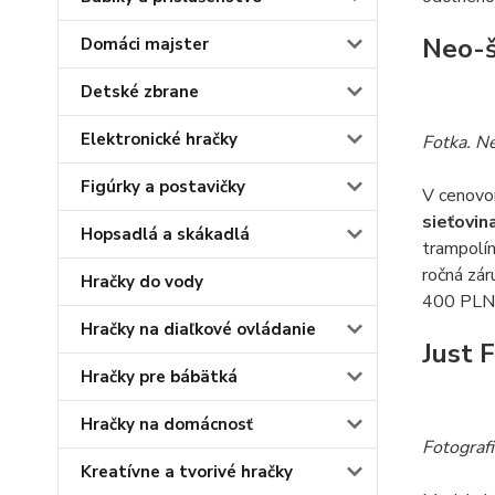
Neo-š
Domáci majster
Detské zbrane
Elektronické hračky
Fotka. N
Figúrky a postavičky
V cenovo
sieťovin
Hopsadlá a skákadlá
trampolín
ročná zár
Hračky do vody
400 PLN
Hračky na diaľkové ovládanie
Just 
Hračky pre bábätká
Hračky na domácnosť
Fotograf
Kreatívne a tvorivé hračky