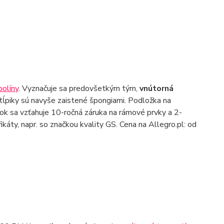
olíny
. Vyznačuje sa predovšetkým tým,
vnútorná
Stĺpiky sú navyše zaistené špongiami. Podložka na
bok sa vzťahuje 10-ročná záruka na rámové prvky a 2-
fikáty, napr. so značkou kvality GS. Cena na Allegro.pl: od