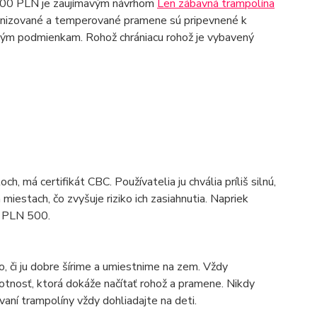
 000 PLN je zaujímavým návrhom
Len zábavná trampolína
lvanizované a temperované pramene sú pripevnené k
ým podmienkam. Rohož chrániacu rohož je vybavený
ch, má certifikát CBC. Používatelia ju chvália príliš silnú,
miestach, čo zvyšuje riziko ich zasiahnutia. Napriek
Z PLN 500.
o, či ju dobre šírime a umiestnime na zem. Vždy
tnosť, ktorá dokáže načítať rohož a pramene. Nikdy
vaní trampolíny vždy dohliadajte na deti.