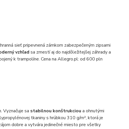
chranná sieť pripevnená zámkom zabezpečeným zipsami
oderný vzhľad
sa zmestí aj do najdôležitejšej záhrady a
ripojený k trampolíne. Cena na Allegro.pl: od 600 pln
ch. Vyznačuje sa
stabilnou konštrukciou
a ohnutými
olypropylénovej tkaniny s hrúbkou 310 g/m², ktorá je
avzájom dobre a vytvára jedinečné miesto pre všetky