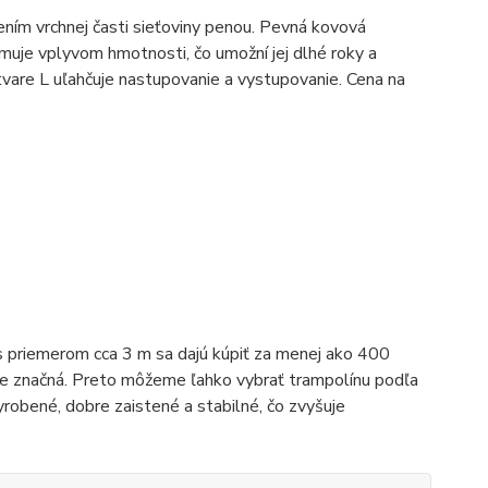
ením vrchnej časti sieťoviny penou. Pevná kovová
muje vplyvom hmotnosti, čo umožní jej dlhé roky a
tvare L uľahčuje nastupovanie a vystupovanie. Cena na
s priemerom cca 3 m sa dajú kúpiť za menej ako 400
je značná. Preto môžeme ľahko vybrať trampolínu podľa
vyrobené, dobre zaistené a stabilné, čo zvyšuje