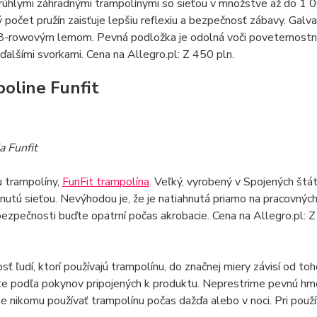
rúhlymi záhradnými trampolínymi so sieťou v množstve až do 1
 počet pružín zaisťuje lepšiu reflexiu a bezpečnosť zábavy. Ga
 8-rowovým lemom. Pevná podložka je odolná voči poveternostn
ďalšími svorkami. Cena na Allegro.pl: Z 450 pln.
oline Funfit
a Funfit
u trampolíny,
FunFit trampolína
. Veľký, vyrobený v Spojených štáto
hnutú sieťou. Nevýhodou je, že je natiahnutá priamo na pracovných 
ezpečnosti buďte opatrní počas akrobacie. Cena na Allegro.pl: 
ť ľudí, ktorí používajú trampolínu, do značnej miery závisí od toh
e podľa pokynov pripojených k produktu. Neprestrime pevnú hmo
e nikomu používať trampolínu počas dažďa alebo v noci. Pri použí