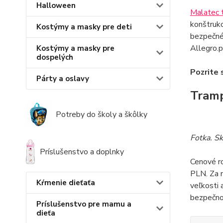
Halloween
Malatec 
konštrukc
Kostýmy a masky pre deti
bezpečné 
Allegro.
Kostýmy a masky pre
dospelých
Pozrite 
Párty a oslavy
Tramp
Potreby do školy a škôlky
Fotka. S
Príslušenstvo a doplnky
Cenové r
PLN. Za n
Kŕmenie dieťaťa
veľkosti 
bezpečnos
Príslušenstvo pre mamu a
dieťa