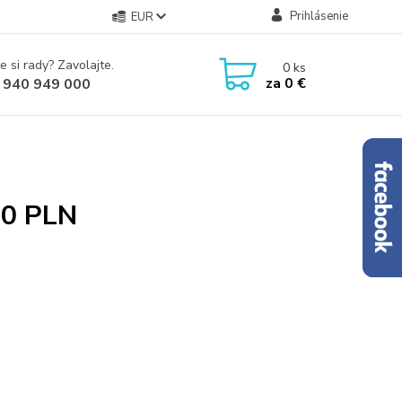
Prihlásenie
EUR
e si rady? Zavolajte.
0
ks
za
0 €
 940 949 000
00 PLN