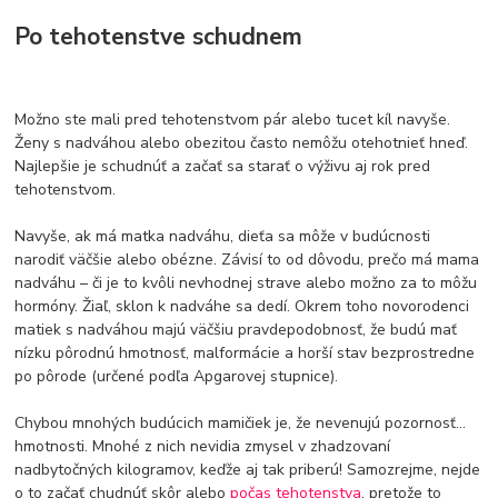
Po tehotenstve schudnem
Možno ste mali pred tehotenstvom pár alebo tucet kíl navyše.
Ženy s nadváhou alebo obezitou často nemôžu otehotnieť hneď.
Najlepšie je schudnúť a začať sa starať o výživu aj rok pred
tehotenstvom.
Navyše, ak má matka nadváhu, dieťa sa môže v budúcnosti
narodiť väčšie alebo obézne. Závisí to od dôvodu, prečo má mama
nadváhu – či je to kvôli nevhodnej strave alebo možno za to môžu
hormóny. Žiaľ, sklon k nadváhe sa dedí. Okrem toho novorodenci
matiek s nadváhou majú väčšiu pravdepodobnosť, že budú mať
nízku pôrodnú hmotnosť, malformácie a horší stav bezprostredne
po pôrode (určené podľa Apgarovej stupnice).
Chybou mnohých budúcich mamičiek je, že nevenujú pozornosť...
hmotnosti. Mnohé z nich nevidia zmysel v zhadzovaní
nadbytočných kilogramov, keďže aj tak priberú! Samozrejme, nejde
o to začať chudnúť skôr alebo
počas tehotenstva
, pretože to