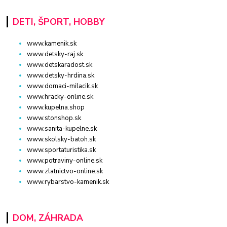
DETI, ŠPORT, HOBBY
www.kamenik.sk
www.detsky-raj.sk
www.detskaradost.sk
www.detsky-hrdina.sk
www.domaci-milacik.sk
www.hracky-online.sk
www.kupelna.shop
www.stonshop.sk
www.sanita-kupelne.sk
www.skolsky-batoh.sk
www.sportaturistika.sk
www.potraviny-online.sk
www.zlatnictvo-online.sk
www.rybarstvo-kamenik.sk
DOM, ZÁHRADA