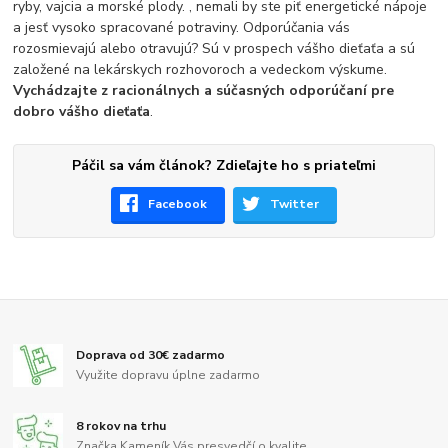
ryby, vajcia a morské plody. , nemali by ste piť energetické nápoje
a jesť vysoko spracované potraviny. Odporúčania vás
rozosmievajú alebo otravujú? Sú v prospech vášho dieťaťa a sú
založené na lekárskych rozhovoroch a vedeckom výskume.
Vychádzajte z racionálnych a súčasných odporúčaní pre
dobro vášho dieťaťa
.
Páčil sa vám článok? Zdieľajte ho s priateľmi
Facebook
Twitter
Doprava od 30€ zadarmo
Využite dopravu úplne zadarmo
8 rokov na trhu
Značka Kameník Vás presvedčí o kvalite