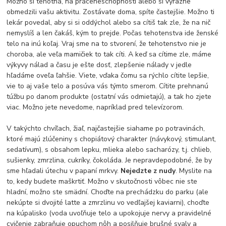
Možno si tehotná, na práceneschopnosti alebo si výrazne
obmedzili vašu aktivitu. Zostávate doma, spíte častejšie. Možno ti
lekár povedal, aby si si oddýchol alebo sa cítiš tak zle, že na nič
nemyslíš a len čakáš, kým to prejde. Počas tehotenstva ide ženské
telo na inú koľaj. Vraj sme na to stvorení, že tehotenstvo nie je
choroba, ale veľa mamičiek to tak cíti. A keď sa cítime zle, máme
výkyvy nálad a času je ešte dosť, zlepšenie nálady v jedle
hľadáme oveľa ľahšie. Viete, vďaka čomu sa rýchlo cítite lepšie,
vie to aj vaše telo a posúva vás týmto smerom. Cítite prehnanú
túžbu po danom produkte (ostatní vás odmietajú), a tak ho zjete
viac. Možno jete nevedome, napríklad pred televízorom.
V takýchto chvíľach, žiaľ, najčastejšie siahame po potravinách,
ktoré majú zlúčeniny s chopiátový charakter (návykový, stimulant,
sedatívum), s obsahom lepku, mlieka alebo sacharózy, t.j. chlieb,
sušienky, zmrzlina, cukríky, čokoláda. Je nepravdepodobné, že by
sme hľadali útechu v papaní mrkvy.
Nejedzte z nudy
. Myslite na
to, kedy budete maškrtiť. Možno v skutočnosti vôbec nie ste
hladní, možno ste smädní. Choďte na prechádzku do parku (ale
nekúpte si dvojité latte a zmrzlinu vo vedľajšej kaviarni), choďte
na kúpalisko (voda uvoľňuje telo a upokojuje nervy a pravidelné
cvičenie zabraňuje opuchom nôh a posilňuje brušné svaly a