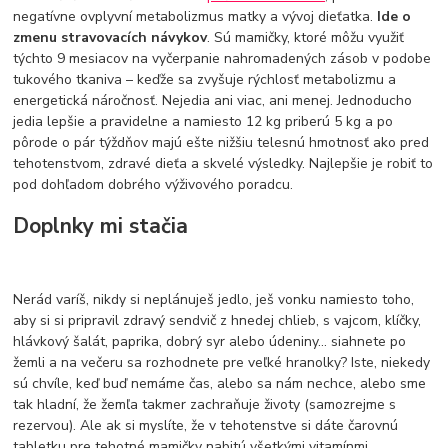
negatívne ovplyvní metabolizmus matky a vývoj dieťatka.
Ide o
zmenu stravovacích návykov
. Sú mamičky, ktoré môžu využiť
týchto 9 mesiacov na vyčerpanie nahromadených zásob v podobe
tukového tkaniva – keďže sa zvyšuje rýchlosť metabolizmu a
energetická náročnosť. Nejedia ani viac, ani menej. Jednoducho
jedia lepšie a pravidelne a namiesto 12 kg priberú 5 kg a po
pôrode o pár týždňov majú ešte nižšiu telesnú hmotnosť ako pred
tehotenstvom, zdravé dieťa a skvelé výsledky. Najlepšie je robiť to
pod dohľadom dobrého výživového poradcu.
Doplnky mi stačia
Nerád varíš, nikdy si neplánuješ jedlo, ješ vonku namiesto toho,
aby si si pripravil zdravý sendvič z hnedej chlieb, s vajcom, klíčky,
hlávkový šalát, paprika, dobrý syr alebo údeniny... siahnete po
žemli a na večeru sa rozhodnete pre veľké hranolky? Iste, niekedy
sú chvíle, keď buď nemáme čas, alebo sa nám nechce, alebo sme
tak hladní, že žemľa takmer zachraňuje životy (samozrejme s
rezervou). Ale ak si myslíte, že v tehotenstve si dáte čarovnú
tabletku pre tehotné mamičky nabitú všetkými vitamínmi,