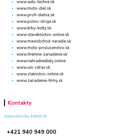
www.auto-techna.sk
www.moto-diel.sk
www.profi-dielna.sk
www.polno-stroje.sk
www.krby-kotly.sk
www.stavebnictvo-online.sk
www.maxiobchod-naradie.sk
www.moto-prislusenstvo.sk
www.firemne-zariadenie.sk
www.nahradnediely.online
www.uni-zdrav.sk
www.zlatnictvo-online.sk
www.zariadenie-firmy.sk
Kontakty
www.skolsky-batoh.sk
+421 940 949 000