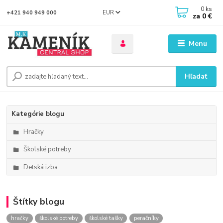
0
ks
EUR
+421 940 949 000
za
0 €
Menu
Hľadať
Kategórie blogu
Hračky
Školské potreby
Detská izba
Štítky blogu
hračky
školské potreby
školské tašky
peračníky