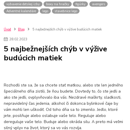
vybavenie detskej izby
boxy na hračky
figúrky
avengers
Adventné kalendáre
lego
stavebnice lego
Úvod
Blog
5 najbežnejších chýb v výžive budúcich matiek
28
.
02
.
2023
5 najbežnejších chýb v výžive
budúcich matiek
Rozhodli ste sa, že sa chcete stať matkou, alebo ste len jedného
špeciálneho dňa zistili, že ňou budete. Dovtedy to, čo ste jedli a
ako ste jedli, ovplyvňovalo iba vás. Nezdravé maškrty, sladkosti,
nepravidelný čas jedenia, alkohol či dokonca bylinkové čaje by
vám mohli len uškodiť. Od toho dňa sa to zmenilo. Jedlo, ktoré
jete, posilňuje alebo oslabuje vaše telo. Reguluje alebo
dereguluje vaše telo. Buduje alebo okráda silu. A preto má veľmi
silný vplyv na život, ktorý sa vo vás rozvíja.