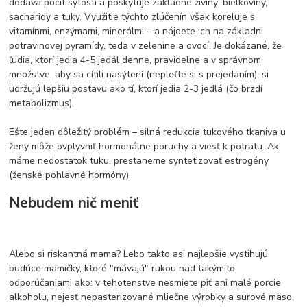
dodáva pocit sýtosti a poskytuje základné živiny: bielkoviny,
sacharidy a tuky. Využitie týchto zlúčenín však koreluje s
vitamínmi, enzýmami, minerálmi – a nájdete ich na základni
potravinovej pyramídy, teda v zelenine a ovocí. Je dokázané, že
ľudia, ktorí jedia 4-5 jedál denne, pravidelne a v správnom
množstve, aby sa cítili nasýtení (nepleťte si s prejedaním), si
udržujú lepšiu postavu ako tí, ktorí jedia 2-3 jedlá (čo brzdí
metabolizmus).
Ešte jeden dôležitý problém – silná redukcia tukového tkaniva u
ženy môže ovplyvniť hormonálne poruchy a viesť k potratu. Ak
máme nedostatok tuku, prestaneme syntetizovať estrogény
(ženské pohlavné hormóny).
Nebudem nič meniť
Alebo si riskantná mama? Lebo takto asi najlepšie vystihujú
budúce mamičky, ktoré "mávajú" rukou nad takýmito
odporúčaniami ako: v tehotenstve nesmiete piť ani malé porcie
alkoholu, nejesť nepasterizované mliečne výrobky a surové mäso,