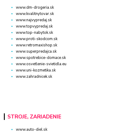
www.dm-drogeria.sk
www.kvalitnytovar.sk
www.najvypredaj.sk
www.topvypredaj.sk
www.top-nabytok.sk
www.proti-skodcom.sk
www.retromaxishop.sk
www.superpredajca.sk
www.spotrebice-domace.sk
www.osvetlenie-svietidla.eu
www.uni-kozmetika.sk
www.zahradnicek.sk
STROJE, ZARIADENIE
www.auto-diel.sk