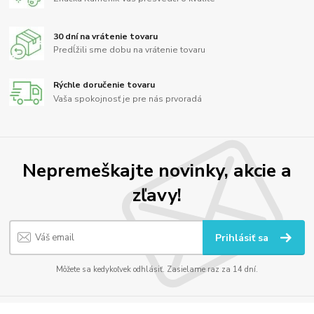
30 dní na vrátenie tovaru
Predĺžili sme dobu na vrátenie tovaru
Rýchle doručenie tovaru
Vaša spokojnosť je pre nás prvoradá
Nepremeškajte novinky, akcie a
zľavy!
Prihlásiť sa
Môžete sa kedykoľvek odhlásiť. Zasielame raz za 14 dní.