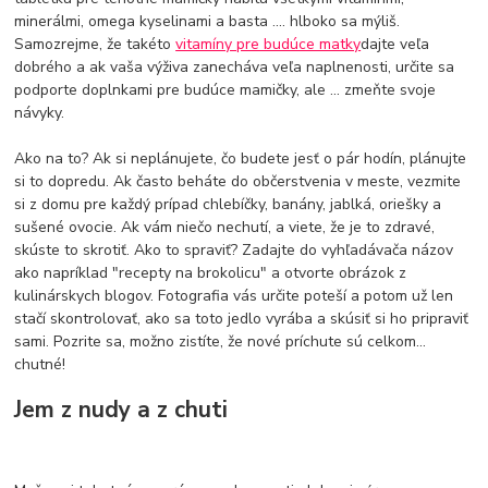
minerálmi, omega kyselinami a basta .... hlboko sa mýliš.
Samozrejme, že takéto
vitamíny pre budúce matky
dajte veľa
dobrého a ak vaša výživa zanecháva veľa naplnenosti, určite sa
podporte doplnkami pre budúce mamičky, ale ... zmeňte svoje
návyky.
Ako na to? Ak si neplánujete, čo budete jesť o pár hodín, plánujte
si to dopredu. Ak často beháte do občerstvenia v meste, vezmite
si z domu pre každý prípad chlebíčky, banány, jablká, oriešky a
sušené ovocie. Ak vám niečo nechutí, a viete, že je to zdravé,
skúste to skrotiť. Ako to spraviť? Zadajte do vyhľadávača názov
ako napríklad "recepty na brokolicu" a otvorte obrázok z
kulinárskych blogov. Fotografia vás určite poteší a potom už len
stačí skontrolovať, ako sa toto jedlo vyrába a skúsiť si ho pripraviť
sami. Pozrite sa, možno zistíte, že nové príchute sú celkom...
chutné!
Jem z nudy a z chuti