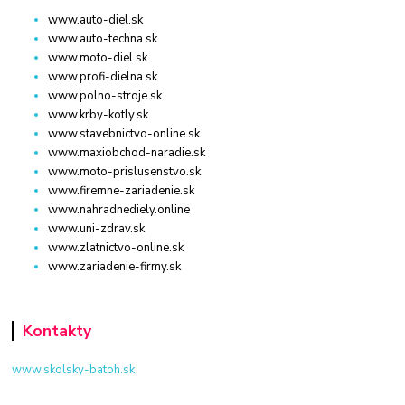
www.auto-diel.sk
www.auto-techna.sk
www.moto-diel.sk
www.profi-dielna.sk
www.polno-stroje.sk
www.krby-kotly.sk
www.stavebnictvo-online.sk
www.maxiobchod-naradie.sk
www.moto-prislusenstvo.sk
www.firemne-zariadenie.sk
www.nahradnediely.online
www.uni-zdrav.sk
www.zlatnictvo-online.sk
www.zariadenie-firmy.sk
Kontakty
www.skolsky-batoh.sk