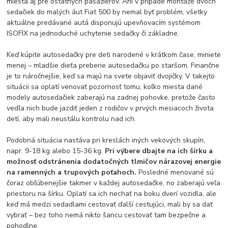
miesta aj pre ostatných pasažierov. Ani v prípade montáže dvoch
sedačiek do malých áut Fiat 500 by nemal byť problém, všetky
aktuálne predávané autá disponujú upevňovacím systémom
ISOFIX na jednoduché uchytenie sedačky či základne.
Keď kúpite autosedačky pre deti narodené v krátkom čase, miniete
menej – mladšie dieťa preberie autosedačku po staršom. Finančne
je to náročnejšie, keď sa majú na svete objaviť dvojičky. V takejto
situácii sa oplatí venovať pozornosť tomu, koľko miesta dané
modely autosedačiek zaberajú na zadnej pohovke, pretože často
vedľa nich bude jazdiť jeden z rodičov v prvých mesiacoch života
detí, aby mali neustálu kontrolu nad ich.
Podobná situácia nastáva pri kreslách iných vekových skupín,
napr. 9-18 kg alebo 15-36 kg.
Pri výbere dbajte na ich šírku a
možnosť odstránenia dodatočných tlmičov nárazovej energie
na ramenných a trupových poťahoch.
Posledné menované sú
čoraz obľúbenejšie takmer v každej autosedačke, no zaberajú veľa
priestoru na šírku. Oplatí sa ich nechať na boku dverí vozidla, ale
keď má medzi sedadlami cestovať ďalší cestujúci, mali by sa dať
vybrať – bez toho nemá nikto šancu cestovať tam bezpečne a
pohodlne.