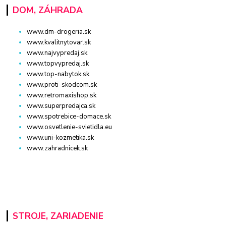
DOM, ZÁHRADA
www.dm-drogeria.sk
www.kvalitnytovar.sk
www.najvypredaj.sk
www.topvypredaj.sk
www.top-nabytok.sk
www.proti-skodcom.sk
www.retromaxishop.sk
www.superpredajca.sk
www.spotrebice-domace.sk
www.osvetlenie-svietidla.eu
www.uni-kozmetika.sk
www.zahradnicek.sk
STROJE, ZARIADENIE