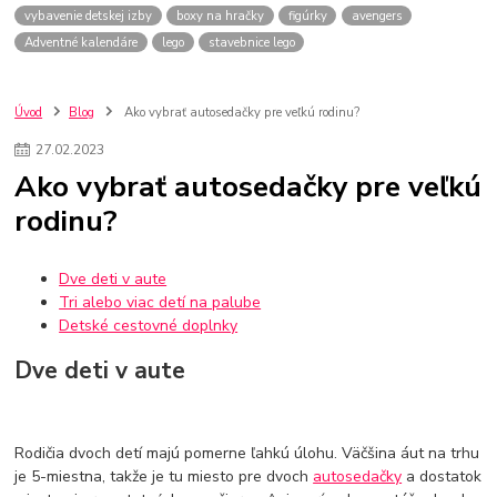
vybavenie detskej izby
boxy na hračky
figúrky
avengers
Adventné kalendáre
lego
stavebnice lego
Úvod
Blog
Ako vybrať autosedačky pre veľkú rodinu?
27
.
02
.
2023
Ako vybrať autosedačky pre veľkú
rodinu?
Dve deti v aute
Tri alebo viac detí na palube
Detské cestovné doplnky
Dve deti v aute
Rodičia dvoch detí majú pomerne ľahkú úlohu. Väčšina áut na trhu
je 5-miestna, takže je tu miesto pre dvoch
autosedačky
a dostatok