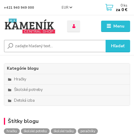
0
ks
EUR
+421 940 949 000
za
0 €
Menu
Hľadať
Kategórie blogu
Hračky
Školské potreby
Detská izba
Štítky blogu
hračky
školské potreby
školské tašky
peračníky