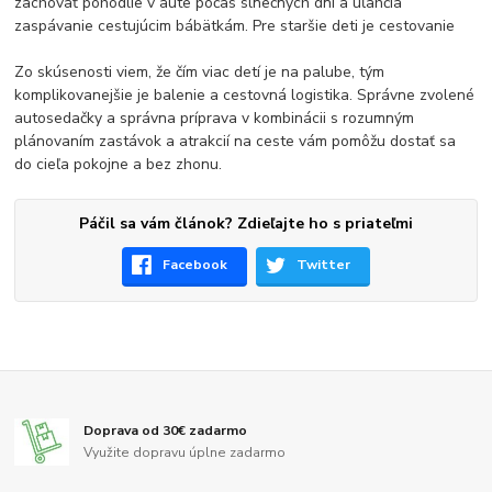
zachovať pohodlie v aute počas slnečných dní a uľahčia
zaspávanie cestujúcim bábätkám. Pre staršie deti je cestovanie
Zo skúsenosti viem, že čím viac detí je na palube, tým
komplikovanejšie je balenie a cestovná logistika. Správne zvolené
autosedačky a správna príprava v kombinácii s rozumným
plánovaním zastávok a atrakcií na ceste vám pomôžu dostať sa
do cieľa pokojne a bez zhonu.
Páčil sa vám článok? Zdieľajte ho s priateľmi
Facebook
Twitter
Doprava od 30€ zadarmo
Využite dopravu úplne zadarmo