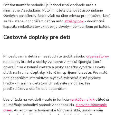
Otázka montáže sedadiel je jednoduchá v prípade auta s
minimálne 7 sedadlami. Potom môžete plánovať usporiadanie
všetkých pasažierov, často však na úkor miesta pre batožinu. Keď
sa tak stane, odporúčam dať na auto
strešný box
- dodatočná
kapacita niekoľko stoviek litrov je skvelým pomocníkom pri balení.
Cestovné doplnky pre deti
Pri cestovaní s deťmi si nezabudnite urobiť zásobu
organizátorov
na opierky kresiel a stolíky vyrobené z mäkká špongia, ktorá
opierajúc sa o kolená dieťaťa a prvky sedačky vytvárajú skvelý
stolík na hranie.
doplnky, ktoré im spríjemnia cestu
. Pre malé
deti odporúčam interaktívne plyšové zvieratká a iné plyšové
hračky - hraním s dieťaťom ich zabavíte na dlhšie. Pre
predškolákov a staršie deti odporúčam
Bez ohľadu na vek detí v aute je funkcia
vankúše na krk
užitočná
a umožňuje pohodlný spánok v sedepozíciu.
clony na tónovanie
okien
. Ak auto nemá továrenské tónované sklá, umožnia vám