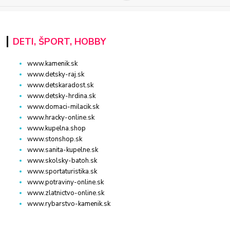
DETI, ŠPORT, HOBBY
www.kamenik.sk
www.detsky-raj.sk
www.detskaradost.sk
www.detsky-hrdina.sk
www.domaci-milacik.sk
www.hracky-online.sk
www.kupelna.shop
www.stonshop.sk
www.sanita-kupelne.sk
www.skolsky-batoh.sk
www.sportaturistika.sk
www.potraviny-online.sk
www.zlatnictvo-online.sk
www.rybarstvo-kamenik.sk