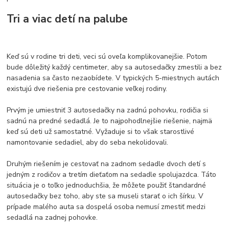
Tri a viac detí na palube
Keď sú v rodine tri deti, veci sú oveľa komplikovanejšie. Potom
bude dôležitý každý centimeter, aby sa autosedačky zmestili a bez
nasadenia sa často nezaobídete. V typických 5-miestnych autách
existujú dve riešenia pre cestovanie veľkej rodiny.
Prvým je umiestniť 3 autosedačky na zadnú pohovku, rodičia si
sadnú na predné sedadlá. Je to najpohodlnejšie riešenie, najmä
keď sú deti už samostatné. Vyžaduje si to však starostlivé
namontovanie sedadiel, aby do seba nekolidovali.
Druhým riešením je cestovať na zadnom sedadle dvoch detí s
jedným z rodičov a tretím dieťaťom na sedadle spolujazdca. Táto
situácia je o toľko jednoduchšia, že môžete použiť štandardné
autosedačky bez toho, aby ste sa museli starať o ich šírku. V
prípade malého auta sa dospelá osoba nemusí zmestiť medzi
sedadlá na zadnej pohovke.