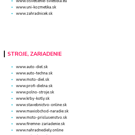
www.osvetlenie-svietidla.eu
www.uni-kozmetika.sk
www.zahradnicek.sk
STROJE, ZARIADENIE
www.auto-diel.sk
www.auto-techna.sk
www.moto-diel.sk
www.profi-dielna.sk
www.polno-stroje.sk
www.krby-kotly.sk
www.stavebnictvo-online.sk
www.maxiobchod-naradie.sk
www.moto-prislusenstvo.sk
www.firemne-zariadenie.sk
www.nahradnediely.online