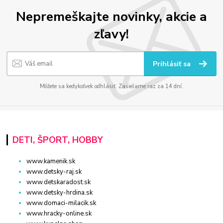
Nepremeškajte novinky, akcie a
zľavy!
Prihlásiť sa
Môžete sa kedykoľvek odhlásiť. Zasielame raz za 14 dní.
DETI, ŠPORT, HOBBY
www.kamenik.sk
www.detsky-raj.sk
www.detskaradost.sk
www.detsky-hrdina.sk
www.domaci-milacik.sk
www.hracky-online.sk