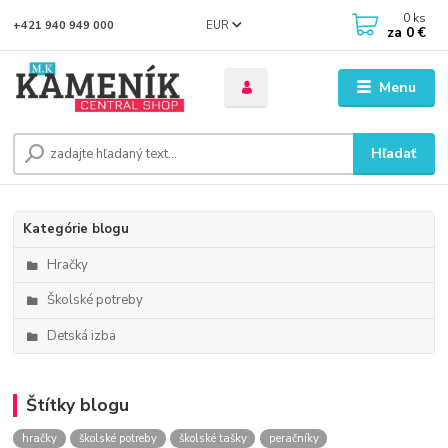
0
ks
EUR
+421 940 949 000
za
0 €
Menu
Hľadať
Kategórie blogu
Hračky
Školské potreby
Detská izba
Štítky blogu
hračky
školské potreby
školské tašky
peračníky