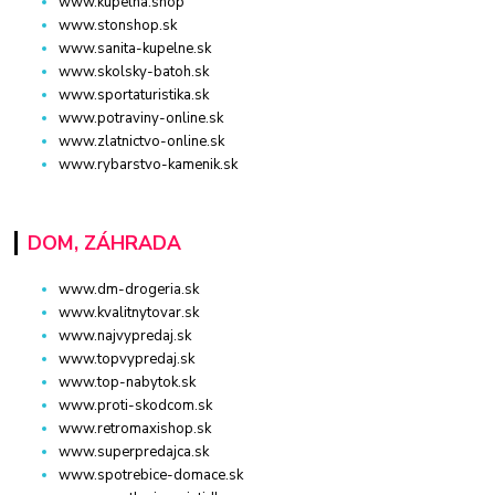
www.kupelna.shop
www.stonshop.sk
www.sanita-kupelne.sk
www.skolsky-batoh.sk
www.sportaturistika.sk
www.potraviny-online.sk
www.zlatnictvo-online.sk
www.rybarstvo-kamenik.sk
DOM, ZÁHRADA
www.dm-drogeria.sk
www.kvalitnytovar.sk
www.najvypredaj.sk
www.topvypredaj.sk
www.top-nabytok.sk
www.proti-skodcom.sk
www.retromaxishop.sk
www.superpredajca.sk
www.spotrebice-domace.sk