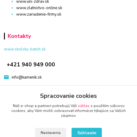
www.uni-zdrav.sk
www.zlatnictvo-online.sk
www.zariadenie-firmy.sk
Kontakty
www.skolsky-batoh.sk
+421 940 949 000
info@kamenik.sk
Spracovanie cookies
Náš e-shop a partneri potrebujú Váš
súhlas
s použitím súborov
cookies, aby Vám mohli zobrazovať informácie týkajúce sa Vašich
záujmov.
© 2024 Všetky práva vyhradené KAMENIK.SK
Vytvorené na
Eshop-rychlo.sk
Súhlasím
Nastavenia