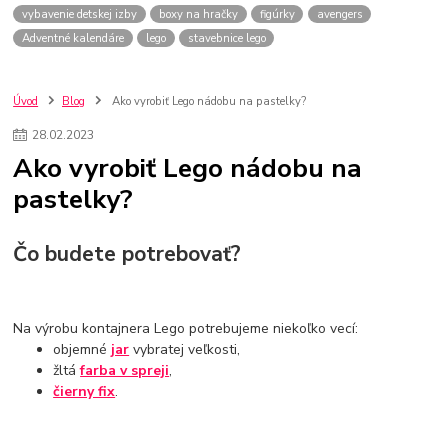
vybavenie detskej izby
boxy na hračky
figúrky
avengers
Adventné kalendáre
lego
stavebnice lego
Úvod
Blog
Ako vyrobiť Lego nádobu na pastelky?
28
.
02
.
2023
Ako vyrobiť Lego nádobu na
pastelky?
Čo budete potrebovať?
Na výrobu kontajnera Lego potrebujeme niekoľko vecí:
objemné
jar
vybratej veľkosti,
žltá
farba v spreji
,
čierny fix
.