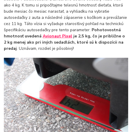
ako 4 kg. K tomu si pripočítajme telesnú hmotnosť dieťaťa, ktorá
bude mesiac čo mesiac narastať, a vyhliadku na vybratie
autosedačky z auta a následné zápasenie s kočíkom a prevážanie
cez 11 kg. Táto vízia si vyžaduje starostlivý pohľad na technickú
špecifikáciu autosedačky pre tento parameter.
Pohotovostná
hmotnosť uvedená
Avionaut Pixel
je 2,5 kg, čo je približne o
2 kg menej ako pri iných sedadlách, ktoré sú k dispozícii na
predaj
. Uznávam, rozdiel je pôsobivý!