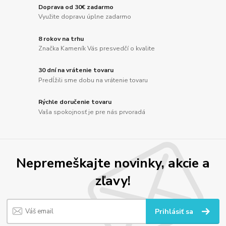
Doprava od 30€ zadarmo
Využite dopravu úplne zadarmo
8 rokov na trhu
Značka Kameník Vás presvedčí o kvalite
30 dní na vrátenie tovaru
Predĺžili sme dobu na vrátenie tovaru
Rýchle doručenie tovaru
Vaša spokojnosť je pre nás prvoradá
Nepremeškajte novinky, akcie a
zľavy!
Prihlásiť sa