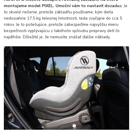
montujeme model PIXEL. Umožní vám to nastaviť dozadu
a. Je
to skvelé riešenie, pretože základňu používame, kým dieťa
nedosiahne 17,5 kg telesnej hmotnosti, teda zvyčajne do cca 5
rokov. Je to potešujúce, pretože zabezpečíme najvyššiu mieru
bezpečnosti vyplývajúcu z takéhoto spôsobu prepravy detí čo
najdlhšie. Dôležité je, že nemusíte znášať ďalšie náklady.