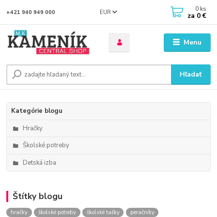
0
ks
EUR
+421 940 949 000
za
0 €
Menu
Hľadať
Kategórie blogu
Hračky
Školské potreby
Detská izba
Štítky blogu
hračky
školské potreby
školské tašky
peračníky