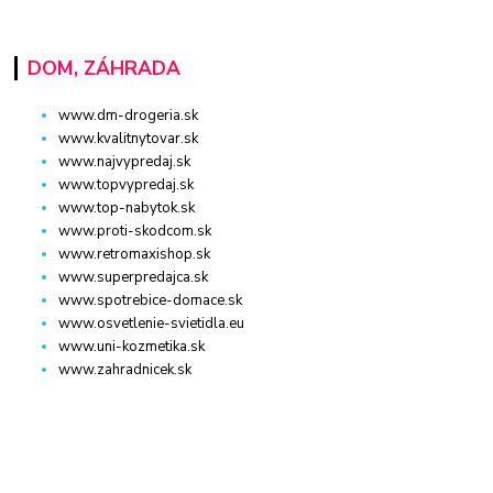
DOM, ZÁHRADA
www.dm-drogeria.sk
www.kvalitnytovar.sk
www.najvypredaj.sk
www.topvypredaj.sk
www.top-nabytok.sk
www.proti-skodcom.sk
www.retromaxishop.sk
www.superpredajca.sk
www.spotrebice-domace.sk
www.osvetlenie-svietidla.eu
www.uni-kozmetika.sk
www.zahradnicek.sk