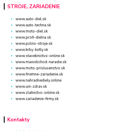
STROJE, ZARIADENIE
www.auto-diel.sk
www.auto-techna.sk
www.moto-diel.sk
www.profi-dielna.sk
www.polno-stroje.sk
www.krby-kotly.sk
www.stavebnictvo-online.sk
www.maxiobchod-naradie.sk
www.moto-prislusenstvo.sk
www.firemne-zariadenie.sk
www.nahradnediely.online
www.uni-zdrav.sk
www.zlatnictvo-online.sk
www.zariadenie-firmy.sk
Kontakty