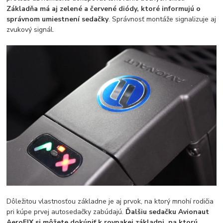
Základňa má aj zelené a červené diódy, ktoré informujú o
správnom umiestnení sedačky
. Správnosť montáže signalizuje aj
zvukový signál.
Dôležitou vlastnosťou základne je aj prvok, na ktorý mnohí rodičia
pri kúpe prvej autosedačky zabúdajú.
Ďalšiu sedačku Avionaut
AeroFIX si môžete dokúpiť k rovnakej základni, na ktorú