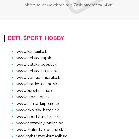
Môžete sa kedykoľvek odhlásiť. Zasielame raz za 14 dní.
DETI, ŠPORT, HOBBY
www.kamenik.sk
www.detsky-raj.sk
www.detskaradost.sk
www.detsky-hrdina.sk
www.domaci-milacik.sk
www.hracky-online.sk
www.kupelna.shop
www.stonshop.sk
www.sanita-kupelne.sk
www.skolsky-batoh.sk
www.sportaturistika.sk
www.potraviny-online.sk
www.zlatnictvo-online.sk
www.rybarstvo-kamenik.sk