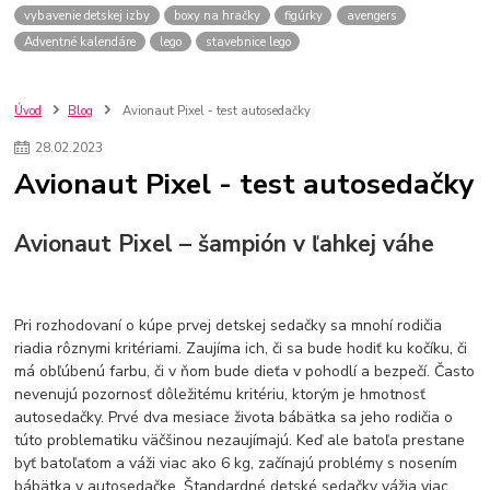
vybavenie detskej izby
boxy na hračky
figúrky
avengers
Adventné kalendáre
lego
stavebnice lego
Úvod
Blog
Avionaut Pixel - test autosedačky
28
.
02
.
2023
Avionaut Pixel - test autosedačky
Avionaut Pixel – šampión v ľahkej váhe
Pri rozhodovaní o kúpe prvej detskej sedačky sa mnohí rodičia
riadia rôznymi kritériami. Zaujíma ich, či sa bude hodiť ku kočíku, či
má obľúbenú farbu, či v ňom bude dieťa v pohodlí a bezpečí. Často
nevenujú pozornosť dôležitému kritériu, ktorým je hmotnosť
autosedačky. Prvé dva mesiace života bábätka sa jeho rodičia o
túto problematiku väčšinou nezaujímajú. Keď ale batoľa prestane
byť batoľaťom a váži viac ako 6 kg, začínajú problémy s nosením
bábätka v autosedačke. Štandardné detské sedačky vážia viac