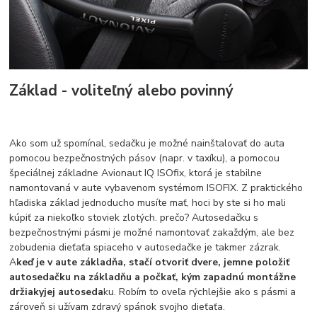
Základ - voliteľný alebo povinný
Ako som už spomínal, sedačku je možné nainštalovať do auta
pomocou bezpečnostných pásov (napr. v taxíku), a pomocou
špeciálnej základne Avionaut IQ ISOfix, ktorá je stabilne
namontovaná v aute vybavenom systémom ISOFIX. Z praktického
hľadiska základ jednoducho musíte mať, hoci by ste si ho mali
kúpiť za niekoľko stoviek zlotých. prečo? Autosedačku s
bezpečnostnými pásmi je možné namontovať zakaždým, ale bez
zobudenia dieťaťa spiaceho v autosedačke je takmer zázrak.
A
keď je v aute základňa, stačí otvoriť dvere, jemne položiť
autosedačku na základňu a počkať, kým zapadnú montážne
držiakyjej autoseda
ku. Robím to oveľa rýchlejšie ako s pásmi a
zároveň si užívam zdravý spánok svojho dieťaťa.