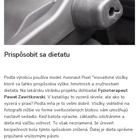
Prispôsobiť sa dieťaťu
Podľa výrobcu používa model Avionaut Pixel "inovatívne vložky,
ktoré sa ľahko prispôsobia výške, hmotnosti a zručnostiam
dieťaťa. Na lekársku stránku projektu dohliadal
Fyzioterapeut
Paweł Zawitkowski
. V katalógu to vyzerá skvele, ale ako to
vyzerá v praxi? Podľa mňa je to veľmi dobré. Vložky, viditeľné na
fotografii nižšie vo forme svetlozelených blokov, vám umožňujú
nastaviť sedadlo. Keď batoľa vyrastie, základňu odstránime a
dieťa má väčšiu voľnosť. To však neznamená, že úroveň
bezpečnosti bola týmto spôsobom znížená. Ďalej je dieťa správne
pripútané vnútornými pásmi.