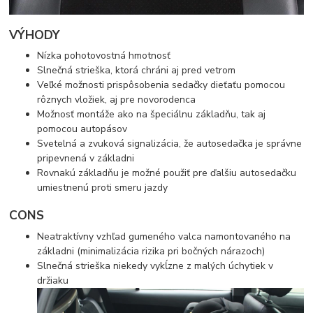
VÝHODY
Nízka pohotovostná hmotnosť
Slnečná strieška, ktorá chráni aj pred vetrom
Veľké možnosti prispôsobenia sedačky dieťaťu pomocou
rôznych vložiek, aj pre novorodenca
Možnosť montáže ako na špeciálnu základňu, tak aj
pomocou autopásov
Svetelná a zvuková signalizácia, že autosedačka je správne
pripevnená v základni
Rovnakú základňu je možné použiť pre ďalšiu autosedačku
umiestnenú proti smeru jazdy
CONS
Neatraktívny vzhľad gumeného valca namontovaného na
základni (minimalizácia rizika pri bočných nárazoch)
Slnečná strieška niekedy vykĺzne z malých úchytiek v
držiaku