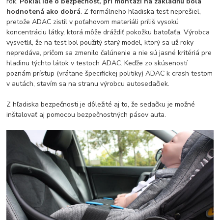
rok.
Pokiaľ ide o bezpečnosť, pri montáži na základňu bola
hodnotená ako dobrá
. Z formálneho hľadiska test neprešiel,
pretože ADAC zistil v poťahovom materiáli príliš vysokú
koncentráciu látky, ktorá môže dráždiť pokožku batoľaťa. Výrobca
vysvetlil, že na test bol použitý starý model, ktorý sa už roky
nepredáva, pričom sa zmenilo čalúnenie a nie sú jasné kritériá pre
hladinu týchto látok v testoch ADAC. Keďže zo skúseností
poznám prístup (vrátane špecifickej politiky) ADAC k crash testom
v autách, stavím sa na stranu výrobcu autosedačiek.
Z hľadiska bezpečnosti je dôležité aj to, že sedačku je možné
inštalovať aj pomocou bezpečnostných pásov auta.