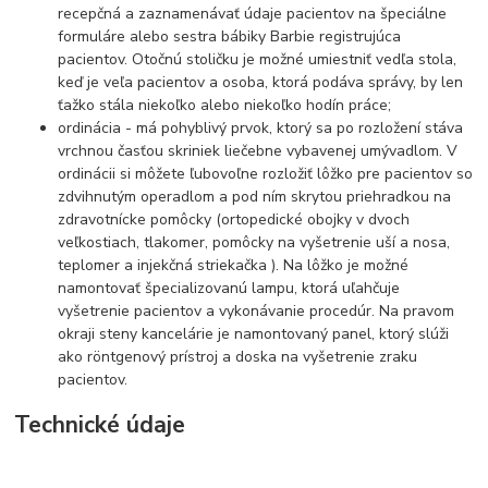
recepčná a zaznamenávať údaje pacientov na špeciálne
formuláre alebo sestra bábiky Barbie registrujúca
pacientov. Otočnú stoličku je možné umiestniť vedľa stola,
keď je veľa pacientov a osoba, ktorá podáva správy, by len
ťažko stála niekoľko alebo niekoľko hodín práce;
ordinácia - má pohyblivý prvok, ktorý sa po rozložení stáva
vrchnou časťou skriniek liečebne vybavenej umývadlom. V
ordinácii si môžete ľubovoľne rozložiť lôžko pre pacientov so
zdvihnutým operadlom a pod ním skrytou priehradkou na
zdravotnícke pomôcky (ortopedické obojky v dvoch
veľkostiach, tlakomer, pomôcky na vyšetrenie uší a nosa,
teplomer a injekčná striekačka ). Na lôžko je možné
namontovať špecializovanú lampu, ktorá uľahčuje
vyšetrenie pacientov a vykonávanie procedúr. Na pravom
okraji steny kancelárie je namontovaný panel, ktorý slúži
ako röntgenový prístroj a doska na vyšetrenie zraku
pacientov.
Technické údaje