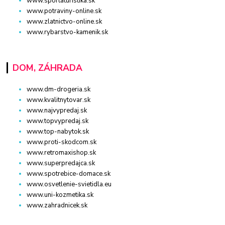
www.sportaturistika.sk
www.potraviny-online.sk
www.zlatnictvo-online.sk
www.rybarstvo-kamenik.sk
DOM, ZÁHRADA
www.dm-drogeria.sk
www.kvalitnytovar.sk
www.najvypredaj.sk
www.topvypredaj.sk
www.top-nabytok.sk
www.proti-skodcom.sk
www.retromaxishop.sk
www.superpredajca.sk
www.spotrebice-domace.sk
www.osvetlenie-svietidla.eu
www.uni-kozmetika.sk
www.zahradnicek.sk