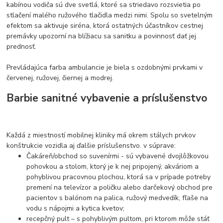
kabínou vodiča sú dve svetlá, ktoré sa striedavo rozsvietia po
stlačení malého ružového tlačidla medzi nimi. Spolu so svetelným
efektom sa aktivuje siréna, ktorá ostatných účastníkov cestnej
premávky upozorní na blížiacu sa sanitku a povinnosť dať jej
prednosť.
Prevládajúca farba ambulancie je biela s ozdobnými prvkami v
červenej, ružovej, čiernej a modrej.
Barbie sanitné vybavenie a príslušenstvo
Každá z miestností mobilnej kliniky má okrem stálych prvkov
konštrukcie vozidla aj ďalšie príslušenstvo. v súprave:
Čakáreň/obchod so suvenírmi - sú vybavené dvojlôžkovou
pohovkou a stolom, ktorý je k nej pripojený, akváriom a
pohyblivou pracovnou plochou, ktorá sa v prípade potreby
premení na televízor a poličku alebo darčekový obchod pre
pacientov s balónom na palica, ružový medvedík, fľaše na
vodu s nápojmi a kytica kvetov;
recepčný pult – s pohyblivým pultom, pri ktorom môže stáť