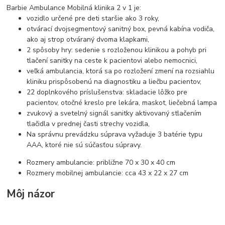
Barbie Ambulance Mobilná klinika 2 v 1 je:
vozidlo určené pre deti staršie ako 3 roky,
otvárací dvojsegmentový sanitný box, pevná kabína vodiča,
ako aj strop otváraný dvoma klapkami,
2 spôsoby hry: sedenie s rozloženou klinikou a pohyb pri
tlačení sanitky na ceste k pacientovi alebo nemocnici,
veľká ambulancia, ktorá sa po rozložení zmení na rozsiahlu
kliniku prispôsobenú na diagnostiku a liečbu pacientov,
22 doplnkového príslušenstva: skladacie lôžko pre
pacientov, otočné kreslo pre lekára, maskot, liečebná lampa
zvukový a svetelný signál sanitky aktivovaný stlačením
tlačidla v prednej časti strechy vozidla,
Na správnu prevádzku súprava vyžaduje 3 batérie typu
AAA, ktoré nie sú súčasťou súpravy.
Rozmery ambulancie: približne 70 x 30 x 40 cm
Rozmery mobilnej ambulancie: cca 43 x 22 x 27 cm
Môj názor