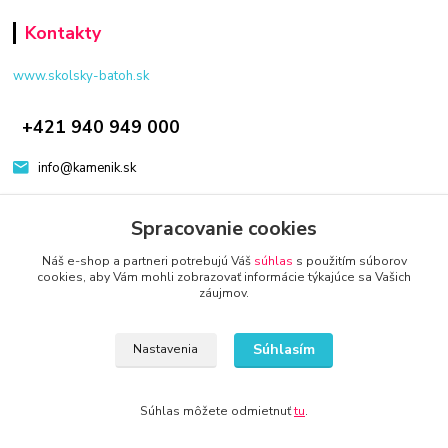
Kontakty
www.skolsky-batoh.sk
+421 940 949 000
info@kamenik.sk
Spracovanie cookies
Náš e-shop a partneri potrebujú Váš
súhlas
s použitím súborov
cookies, aby Vám mohli zobrazovať informácie týkajúce sa Vašich
záujmov.
© 2024 Všetky práva vyhradené KAMENIK.SK
Vytvorené na
Eshop-rychlo.sk
Súhlasím
Nastavenia
Súhlas môžete odmietnuť
tu
.