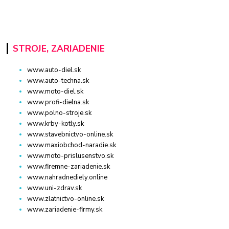
STROJE, ZARIADENIE
www.auto-diel.sk
www.auto-techna.sk
www.moto-diel.sk
www.profi-dielna.sk
www.polno-stroje.sk
www.krby-kotly.sk
www.stavebnictvo-online.sk
www.maxiobchod-naradie.sk
www.moto-prislusenstvo.sk
www.firemne-zariadenie.sk
www.nahradnediely.online
www.uni-zdrav.sk
www.zlatnictvo-online.sk
www.zariadenie-firmy.sk