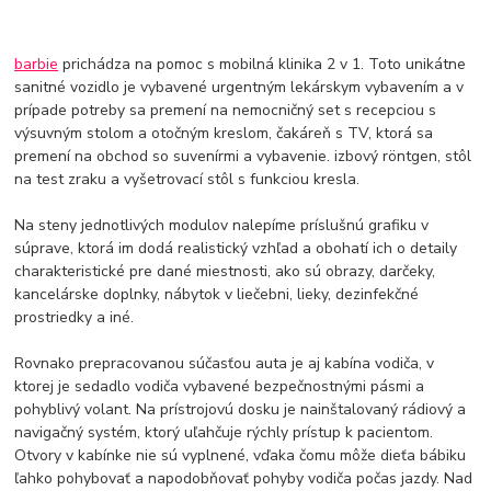
barbie
prichádza na pomoc s mobilná klinika 2 v 1. Toto unikátne
sanitné vozidlo je vybavené urgentným lekárskym vybavením a v
prípade potreby sa premení na nemocničný set s recepciou s
výsuvným stolom a otočným kreslom, čakáreň s TV, ktorá sa
premení na obchod so suvenírmi a vybavenie. izbový röntgen, stôl
na test zraku a vyšetrovací stôl s funkciou kresla.
Na steny jednotlivých modulov nalepíme príslušnú grafiku v
súprave, ktorá im dodá realistický vzhľad a obohatí ich o detaily
charakteristické pre dané miestnosti, ako sú obrazy, darčeky,
kancelárske doplnky, nábytok v liečebni, lieky, dezinfekčné
prostriedky a iné.
Rovnako prepracovanou súčasťou auta je aj kabína vodiča, v
ktorej je sedadlo vodiča vybavené bezpečnostnými pásmi a
pohyblivý volant. Na prístrojovú dosku je nainštalovaný rádiový a
navigačný systém, ktorý uľahčuje rýchly prístup k pacientom.
Otvory v kabínke nie sú vyplnené, vďaka čomu môže dieťa bábiku
ľahko pohybovať a napodobňovať pohyby vodiča počas jazdy. Nad