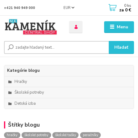
0
ks
EUR
+421 940 949 000
za
0 €
Menu
Hľadať
Kategórie blogu
Hračky
Školské potreby
Detská izba
Štítky blogu
hračky
školské potreby
školské tašky
peračníky