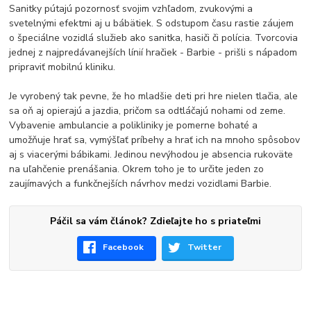
Sanitky pútajú pozornosť svojim vzhľadom, zvukovými a
svetelnými efektmi aj u bábätiek. S odstupom času rastie záujem
o špeciálne vozidlá služieb ako sanitka, hasiči či polícia. Tvorcovia
jednej z najpredávanejších línií hračiek - Barbie - prišli s nápadom
pripraviť mobilnú kliniku.
Je vyrobený tak pevne, že ho mladšie deti pri hre nielen tlačia, ale
sa oň aj opierajú a jazdia, pričom sa odtláčajú nohami od zeme.
Vybavenie ambulancie a polikliniky je pomerne bohaté a
umožňuje hrať sa, vymýšľať príbehy a hrať ich na mnoho spôsobov
aj s viacerými bábikami. Jedinou nevýhodou je absencia rukoväte
na uľahčenie prenášania. Okrem toho je to určite jeden zo
zaujímavých a funkčnejších návrhov medzi vozidlami Barbie.
Páčil sa vám článok? Zdieľajte ho s priateľmi
Facebook
Twitter