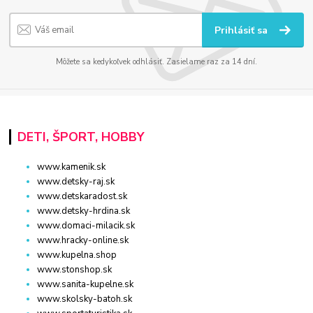
Prihlásiť sa
Môžete sa kedykoľvek odhlásiť. Zasielame raz za 14 dní.
DETI, ŠPORT, HOBBY
www.kamenik.sk
www.detsky-raj.sk
www.detskaradost.sk
www.detsky-hrdina.sk
www.domaci-milacik.sk
www.hracky-online.sk
www.kupelna.shop
www.stonshop.sk
www.sanita-kupelne.sk
www.skolsky-batoh.sk