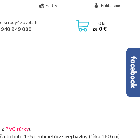
Prihlásenie
EUR
e si rady? Zavolajte.
0
ks
za
0 €
 940 949 000
i z
PVC rúrky
),
mňa to bolo 135 centimetrov sivej bavlny (šírka 160 cm)