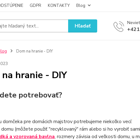
ODSTÚPENIE
GDPR
KONTAKTY
Blog
Neviet
Hľadať
+421
Blog
Dom na hranie - DIY
2023
na hranie - DIY
dete potrebovať?
u domčeka pre domácich majstrov potrebujeme niekoľko vecí:
 domu (môžete použiť "recyklovaný" rám alebo si ho vyrobiť sam
dká a vzorovaná bavlna
, rozmery závisia od veľkosti domu, u 