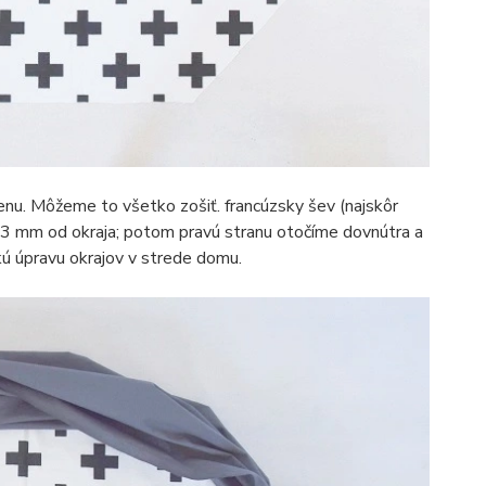
enu. Môžeme to všetko zošiť. francúzsky šev (najskôr
 3 mm od okraja; potom pravú stranu otočíme dovnútra a
kú úpravu okrajov v strede domu.