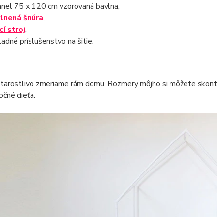
anel 75 x 120 cm vzorovaná bavlna,
lnená šnúra
,
cí stroj
,
ladné príslušenstvo na šitie.
tarostlivo zmeriame rám domu. Rozmery môjho si môžete skontrolo
očné dieťa.