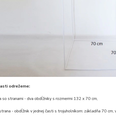
časti odrežeme:
a so stranami - dva obdĺžniky s rozmermi 132 x 70 cm,
strana - obdĺžnik v jednej časti s trojuholníkom: základňa 70 cm