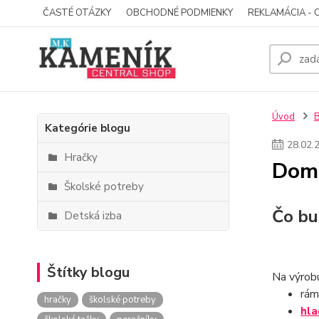
ČASTÉ OTÁZKY
OBCHODNÉ PODMIENKY
REKLAMÁCIA - 
Úvod
Kategórie blogu
28
.
02
.
Hračky
Dom 
Školské potreby
Čo bu
Detská izba
Štítky blogu
Na výrob
rám
hračky
školské potreby
hla