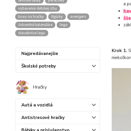
školské tašky
peračníky
a p
vybavenie detskej izby
bav
boxy na hračky
figúrky
avengers
šija
zák
Adventné kalendáre
lego
stavebnice lego
Krok 1.
S
Najpredávanejšie
niekoľkor
Školské potreby
Hračky
Autá a vozidlá
Antistresové hračky
Bábiky a príslušenstvo