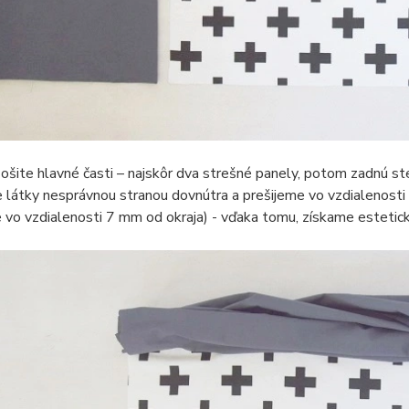
ošite hlavné časti – najskôr dva strešné panely, potom zadnú st
 látky nesprávnou stranou dovnútra a prešijeme vo vzdialenosti
 vo vzdialenosti 7 mm od okraja) - vďaka tomu, získame estetic