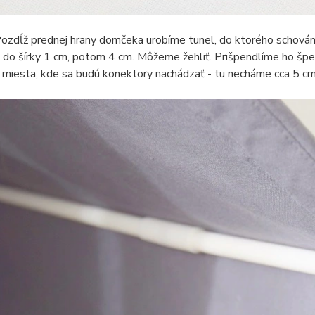
ozdĺž prednej hrany domčeka urobíme tunel, do ktorého schov
 do šírky 1 cm, potom 4 cm. Môžeme žehliť. Prišpendlíme ho špend
miesta, kde sa budú konektory nachádzať - tu necháme cca 5 cm