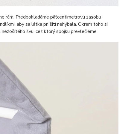
áme rám. Predpokladáme päťcentimetrovú zásobu
líkmi, aby sa látka pri šití nehýbala. Okrem toho si
 nezošitého švu, cez ktorý spojku prevlečieme.