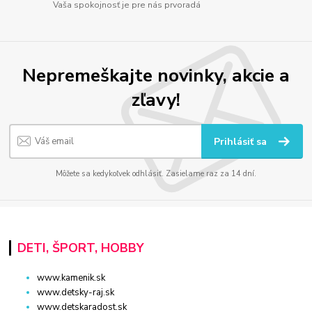
Vaša spokojnosť je pre nás prvoradá
Nepremeškajte novinky, akcie a
zľavy!
Prihlásiť sa
Môžete sa kedykoľvek odhlásiť. Zasielame raz za 14 dní.
DETI, ŠPORT, HOBBY
www.kamenik.sk
www.detsky-raj.sk
www.detskaradost.sk