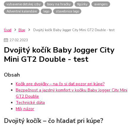
vybavenie detskej izby
boxy na hračky
figúrky
avengers
Adventné kalendáre
lego
stavebnice lego
Úvod
Blog
Dvojitý kočík Baby Jogger City Mini GT2 Double - test
27
.
02
.
2023
Dvojitý kočík Baby Jogger City
Mini GT2 Double - test
Obsah
Kočík pre dvojičky – na čo si dať pozor pri kúpe?
Bezpečnosť a jazdný komfort v kočíku Baby Jogger City Mini
GT2 Double
Technické dáta
Môj názor
Dvojitý kočík – čo hľadať pri kúpe?