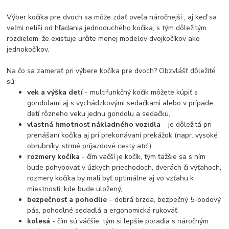
Výber kočíka pre dvoch sa môže zdať oveľa náročnejší , aj keď sa
veľmi nelíši od hľadania jednoduchého kočíka, s tým dôležitým
rozdielom, že existuje určite menej modelov dvojkočíkov ako
jednokočíkov.
Na čo sa zamerať pri výbere kočíka pre dvoch? Obzvlášť dôležité
sú:
vek a výška detí
- multifunkčný kočík môžete kúpiť s
gondolami aj s vychádzkovými sedačkami alebo v prípade
detí rôzneho veku jednu gondolu a sedačku,
vlastná hmotnosť nákladného vozidla
– je dôležitá pri
prenášaní kočíka aj pri prekonávaní prekážok (napr. vysoké
obrubníky, strmé príjazdové cesty atď.),
rozmery kočíka
- čím väčší je kočík, tým ťažšie sa s ním
bude pohybovať v úzkych priechodoch, dverách či výťahoch,
rozmery kočíka by mali byť optimálne aj vo vzťahu k
miestnosti, kde bude uložený,
bezpečnosť a pohodlie
– dobrá brzda, bezpečný 5-bodový
pás, pohodlné sedadlá a ergonomická rukoväť,
kolesá
- čím sú väčšie, tým si lepšie poradia s náročným