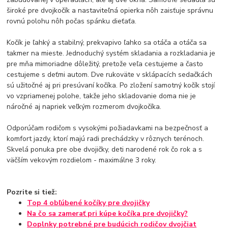
široké pre dvojkočík a nastaviteľná opierka nôh zaisťuje správnu
rovnú polohu nôh počas spánku dieťaťa.
Kočík je ľahký a stabilný, prekvapivo ľahko sa otáča a otáča sa
takmer na mieste. Jednoduchý systém skladania a rozkladania je
pre mňa mimoriadne dôležitý, pretože veľa cestujeme a často
cestujeme s deťmi autom. Dve rukoväte v sklápacích sedačkách
sú užitočné aj pri presúvaní kočíka. Po zložení samotný kočík stojí
vo vzpriamenej polohe, takže jeho skladovanie doma nie je
náročné aj napriek veľkým rozmerom dvojkočíka.
Odporúčam rodičom s vysokými požiadavkami na bezpečnosť a
komfort jazdy, ktorí majú radi prechádzky v rôznych terénoch.
Skvelá ponuka pre obe dvojičky, deti narodené rok čo rok a s
väčším vekovým rozdielom - maximálne 3 roky.
Pozrite si tiež:
Top 4 obľúbené kočíky pre dvojičky
Na čo sa zamerať pri kúpe kočíka pre dvojičky?
Doplnky potrebné pre budúcich rodičov dvojčiat