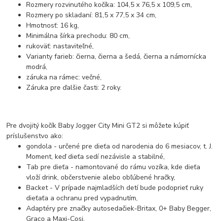
Rozmery rozvinutého kočíka: 104,5 x 76,5 x 109,5 cm,
Rozmery po skladaní: 81,5 x 77,5 x 34 cm,
Hmotnosť: 16 kg,
Minimálna šírka prechodu: 80 cm,
rukoväť: nastaviteľné,
Varianty farieb: čierna, čierna a šedá, čierna a námornícka
modrá,
záruka na rámec: večné,
Záruka pre ďalšie časti: 2 roky.
Pre dvojitý kočík Baby Jogger City Mini GT2 si môžete kúpiť
príslušenstvo ako:
gondola - určené pre dieťa od narodenia do 6 mesiacov, t. J.
Moment, keď dieťa sedí nezávisle a stabilné,
Tab pre dieťa - namontované do rámu vozíka, kde dieťa
vloží drink, občerstvenie alebo obľúbené hračky,
Backet - V prípade najmladších detí bude podoprieť ruky
dieťaťa a ochranu pred vypadnutím,
Adaptéry pre značky autosedačiek-Britax, 0+ Baby Begger,
Graco a Maxi-Cosi,