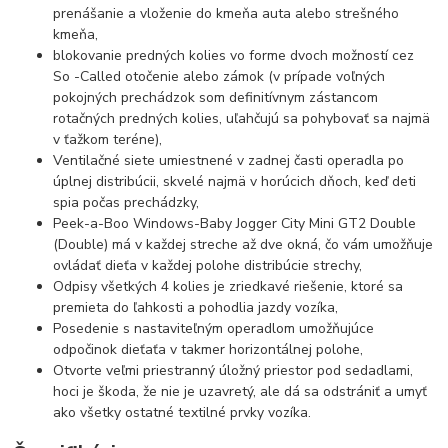
prenášanie a vloženie do kmeňa auta alebo strešného
kmeňa,
blokovanie predných kolies vo forme dvoch možností cez
So -Called otočenie alebo zámok (v prípade voľných
pokojných prechádzok som definitívnym zástancom
rotačných predných kolies, uľahčujú sa pohybovať sa najmä
v ťažkom teréne),
Ventilačné siete umiestnené v zadnej časti operadla po
úplnej distribúcii, skvelé najmä v horúcich dňoch, keď deti
spia počas prechádzky,
Peek-a-Boo Windows-Baby Jogger City Mini GT2 Double
(Double) má v každej streche až dve okná, čo vám umožňuje
ovládať dieťa v každej polohe distribúcie strechy,
Odpisy všetkých 4 kolies je zriedkavé riešenie, ktoré sa
premieta do ľahkosti a pohodlia jazdy vozíka,
Posedenie s nastaviteľným operadlom umožňujúce
odpočinok dieťaťa v takmer horizontálnej polohe,
Otvorte veľmi priestranný úložný priestor pod sedadlami,
hoci je škoda, že nie je uzavretý, ale dá sa odstrániť a umyť
ako všetky ostatné textilné prvky vozíka.