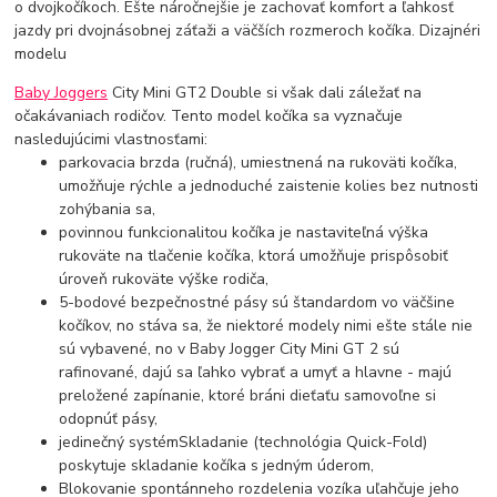
o dvojkočíkoch. Ešte náročnejšie je zachovať komfort a ľahkosť
jazdy pri dvojnásobnej záťaži a väčších rozmeroch kočíka. Dizajnéri
modelu
Baby Joggers
City Mini GT2 Double si však dali záležať na
očakávaniach rodičov. Tento model kočíka sa vyznačuje
nasledujúcimi vlastnosťami:
parkovacia brzda (ručná), umiestnená na rukoväti kočíka,
umožňuje rýchle a jednoduché zaistenie kolies bez nutnosti
zohýbania sa,
povinnou funkcionalitou kočíka je nastaviteľná výška
rukoväte na tlačenie kočíka, ktorá umožňuje prispôsobiť
úroveň rukoväte výške rodiča,
5-bodové bezpečnostné pásy sú štandardom vo väčšine
kočíkov, no stáva sa, že niektoré modely nimi ešte stále nie
sú vybavené, no v Baby Jogger City Mini GT 2 sú
rafinované, dajú sa ľahko vybrať a umyť a hlavne - majú
preložené zapínanie, ktoré bráni dieťaťu samovoľne si
odopnúť pásy,
jedinečný systémSkladanie (technológia Quick-Fold)
poskytuje skladanie kočíka s jedným úderom,
Blokovanie spontánneho rozdelenia vozíka uľahčuje jeho