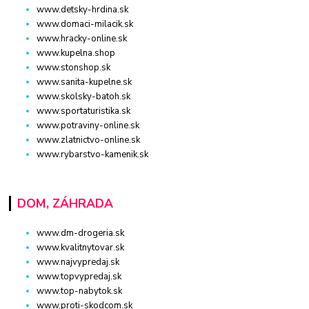
www.detsky-hrdina.sk
www.domaci-milacik.sk
www.hracky-online.sk
www.kupelna.shop
www.stonshop.sk
www.sanita-kupelne.sk
www.skolsky-batoh.sk
www.sportaturistika.sk
www.potraviny-online.sk
www.zlatnictvo-online.sk
www.rybarstvo-kamenik.sk
DOM, ZÁHRADA
www.dm-drogeria.sk
www.kvalitnytovar.sk
www.najvypredaj.sk
www.topvypredaj.sk
www.top-nabytok.sk
www.proti-skodcom.sk