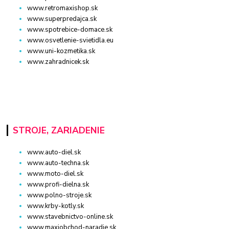
www.retromaxishop.sk
www.superpredajca.sk
www.spotrebice-domace.sk
www.osvetlenie-svietidla.eu
www.uni-kozmetika.sk
www.zahradnicek.sk
STROJE, ZARIADENIE
www.auto-diel.sk
www.auto-techna.sk
www.moto-diel.sk
www.profi-dielna.sk
www.polno-stroje.sk
www.krby-kotly.sk
www.stavebnictvo-online.sk
www.maxiobchod-naradie.sk