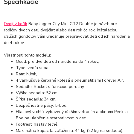
Špecifikácie
Dvojitý kočík
Baby Jogger City Mini GT2 Double je návrh pre
rodičov dvoch detí, dvojčiat alebo detí rok čo rok. Inštaláciou
ďalších gondolov vám umožňuje prepravovať deti od ich narodenia
do 4 rokov.
Vlastnosti tohto modelu:
Osud: pre dve deti od narodenia do 4 rokov,
Type: vedľa seba,
Rám: hliník,
4 vankúšové čerpané kolesá s pneumatikami Forever Air,
Sedadlo: Bucket s funkciou poruchy,
Výška sedadla: 52 cm,
Šírka sedadla: 34 cm,
Bezpečnostné pásy: 5-bod,
Hlasový vrchlík vybavený ďalším vetraním a oknami Peek-a-
Boo na uľahčenie starostlivosti o deti,
Footrest: nastaviteľné,
Maximálna kapacita zaťaženia: 44 kg (22 kg na sedadlo),