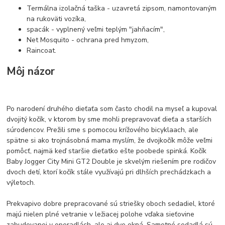
Termálna izolačná taška - uzavretá zipsom, namontovaným
na rukoväti vozíka,
spacák - vyplnený veľmi teplým "jahňacím",
Net Mosquito - ochrana pred hmyzom,
Raincoat.
Môj názor
Po narodení druhého dieťaťa som často chodil na myseľ a kupoval
dvojitý kočík, v ktorom by sme mohli prepravovať dieťa a starších
súrodencov. Prežili sme s pomocou krížového bicyklaach, ale
spätne si ako trojnásobná mama myslím, že dvojkočík môže veľmi
pomôcť, najmä keď staršie dieťatko ešte poobede spinká. Kočík
Baby Jogger City Mini GT2 Double je skvelým riešením pre rodičov
dvoch detí, ktorí kočík stále využívajú pri dlhších prechádzkach a
výletoch.
Prekvapivo dobre prepracované sú striešky oboch sedadiel, ktoré
majú nielen plné vetranie v ležiacej polohe vďaka sieťovine
zabudovanej v operadlách, ale aj dve okná. Samotné sedadlá sú