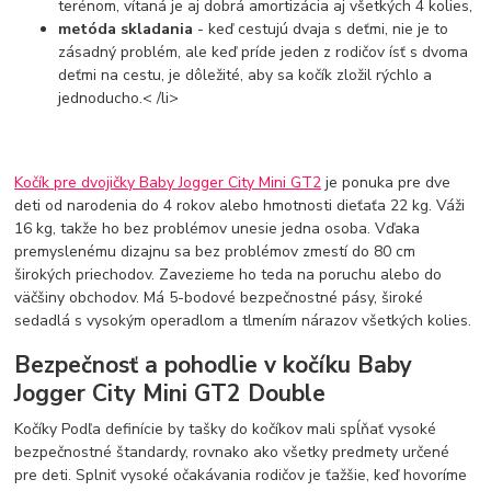
terénom, vítaná je aj dobrá amortizácia aj všetkých 4 kolies,
metóda skladania
- keď cestujú dvaja s deťmi, nie je to
zásadný problém, ale keď príde jeden z rodičov ísť s dvoma
deťmi na cestu, je dôležité, aby sa kočík zložil rýchlo a
jednoducho.< /li>
Kočík pre dvojičky Baby Jogger City Mini GT2
je ponuka pre dve
deti od narodenia do 4 rokov alebo hmotnosti dieťaťa 22 kg. Váži
16 kg, takže ho bez problémov unesie jedna osoba. Vďaka
premyslenému dizajnu sa bez problémov zmestí do 80 cm
širokých priechodov. Zavezieme ho teda na poruchu alebo do
väčšiny obchodov. Má 5-bodové bezpečnostné pásy, široké
sedadlá s vysokým operadlom a tlmením nárazov všetkých kolies.
Bezpečnosť a pohodlie v kočíku Baby
Jogger City Mini GT2 Double
Kočíky Podľa definície by tašky do kočíkov mali spĺňať vysoké
bezpečnostné štandardy, rovnako ako všetky predmety určené
pre deti. Splniť vysoké očakávania rodičov je ťažšie, keď hovoríme