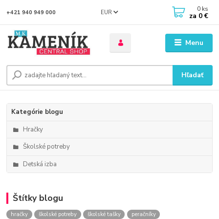
0
ks
EUR
+421 940 949 000
za
0 €
Menu
Hľadať
Kategórie blogu
Hračky
Školské potreby
Detská izba
Štítky blogu
hračky
školské potreby
školské tašky
peračníky