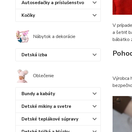
Autosedačky a príslušenstvo
Kočíky
V prípade
a šetriť 
Nábytok a dekorácie
bábätko z
Pohod
Detská izba
Oblečenie
Výrobca h
bezpečnos
Bundy a kabáty
Detské mikiny a svetre
Detské teplákové súpravy
Detské tričká a blúzky