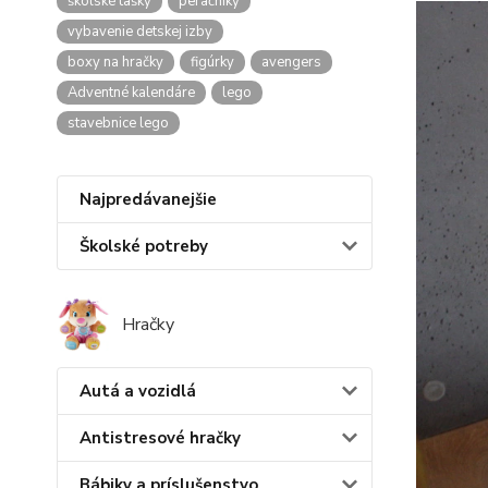
školské tašky
peračníky
vybavenie detskej izby
boxy na hračky
figúrky
avengers
Adventné kalendáre
lego
stavebnice lego
Najpredávanejšie
Školské potreby
Hračky
Autá a vozidlá
Antistresové hračky
Bábiky a príslušenstvo