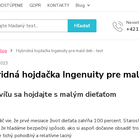
ODSTÚPENIE
GDPR
KONTAKTY
Blog
Neviet
Hľadať
+421
Blog
Hybridná hojdačka Ingenuity pre malé deti - test
2023
idná hojdačka Ingenuity pre malé
víľu sa hojdajte s malým dieťaťom
ič vie, že prvé mesiace život dieťaťa zahŕňa 100 percent. Staros
 že hľadáme bezpečný spôsob, ako si aspoň dočasne obsadiť tro
e tichý, pohodlný a relatívne lacný.