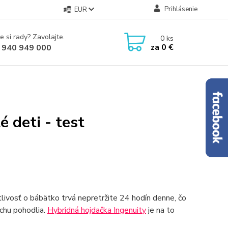
Prihlásenie
EUR
e si rady? Zavolajte.
0
ks
za
0 €
 940 949 000
 deti - test
tlivosť o bábätko trvá nepretržite 24 hodín denne, čo
chu pohodlia.
Hybridná hojdačka Ingenuity
je na to