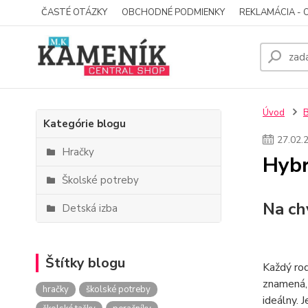
ČASTÉ OTÁZKY
OBCHODNÉ PODMIENKY
REKLAMÁCIA - 
Úvod
Kategórie blogu
27
.
02
.
Hračky
Hybr
Školské potreby
Na ch
Detská izba
Štítky blogu
Každý rod
znamená,
hračky
školské potreby
ideálny. J