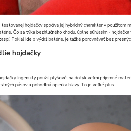
 testovanej hojdačky spočíva jej hybridný charakter v použitom 
batérie. Čo sa týka bezhlučného chodu, úplne súhlasím - hojdačka 
aspí. Pokiaľ ide o výdrž batérie, je ťažké porovnávať bez presnýc
lie hojdačky
ojdačky Ingenuity použil plyšové, na dotyk veľmi príjemné materiá
tných pásov a pohodlná opierka hlavy. To je veľké plus.