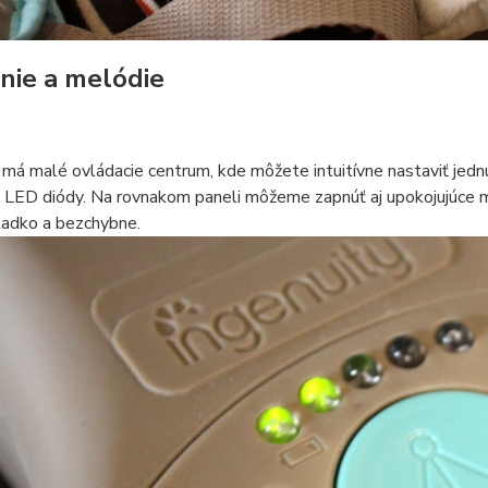
nie a melódie
má malé ovládacie centrum, kde môžete intuitívne nastaviť jednu
 LED diódy. Na rovnakom paneli môžeme zapnúť aj upokojujúce me
ladko a bezchybne.