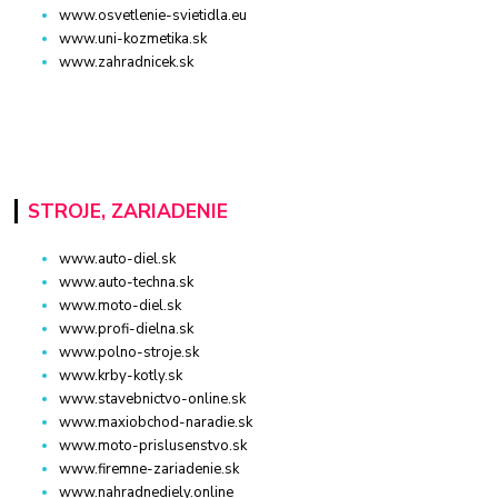
www.osvetlenie-svietidla.eu
www.uni-kozmetika.sk
www.zahradnicek.sk
STROJE, ZARIADENIE
www.auto-diel.sk
www.auto-techna.sk
www.moto-diel.sk
www.profi-dielna.sk
www.polno-stroje.sk
www.krby-kotly.sk
www.stavebnictvo-online.sk
www.maxiobchod-naradie.sk
www.moto-prislusenstvo.sk
www.firemne-zariadenie.sk
www.nahradnediely.online