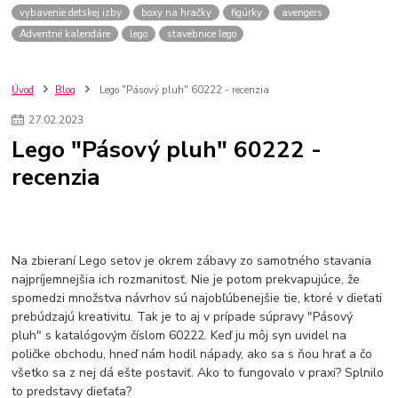
vybavenie detskej izby
boxy na hračky
figúrky
avengers
Adventné kalendáre
lego
stavebnice lego
Úvod
Blog
Lego "Pásový pluh" 60222 - recenzia
27
.
02
.
2023
Lego "Pásový pluh" 60222 -
recenzia
Na zbieraní Lego setov je okrem zábavy zo samotného stavania
najpríjemnejšia ich rozmanitosť. Nie je potom prekvapujúce, že
spomedzi množstva návrhov sú najobľúbenejšie tie, ktoré v dieťati
prebúdzajú kreativitu. Tak je to aj v prípade súpravy "Pásový
pluh" s katalógovým číslom 60222. Keď ju môj syn uvidel na
poličke obchodu, hneď nám hodil nápady, ako sa s ňou hrať a čo
všetko sa z nej dá ešte postaviť. Ako to fungovalo v praxi? Splnilo
to predstavy dieťaťa?