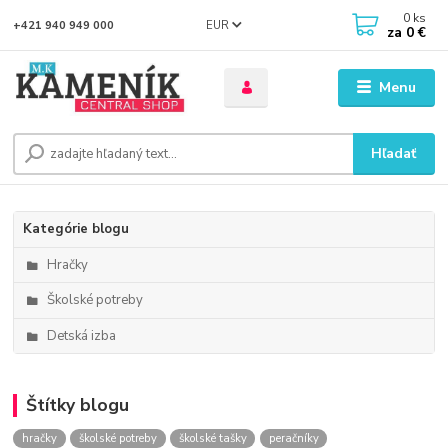
0
ks
EUR
+421 940 949 000
za
0 €
Menu
Hľadať
Kategórie blogu
Hračky
Školské potreby
Detská izba
Štítky blogu
hračky
školské potreby
školské tašky
peračníky