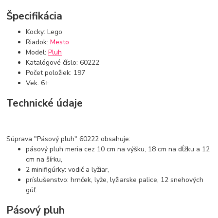
Špecifikácia
Kocky: Lego
Riadok:
Mesto
Model:
Pluh
Katalógové číslo: 60222
Počet položiek: 197
Vek: 6+
Technické údaje
Súprava "Pásový pluh" 60222 obsahuje:
pásový pluh meria cez 10 cm na výšku, 18 cm na dĺžku a 12
cm na šírku,
2 minifigúrky: vodič a lyžiar,
príslušenstvo: hrnček, lyže, lyžiarske palice, 12 snehových
gúľ.
Pásový pluh