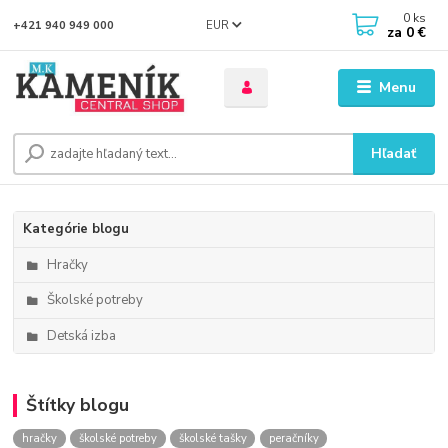
0
ks
EUR
+421 940 949 000
za
0 €
Menu
Hľadať
Kategórie blogu
Hračky
Školské potreby
Detská izba
Štítky blogu
hračky
školské potreby
školské tašky
peračníky