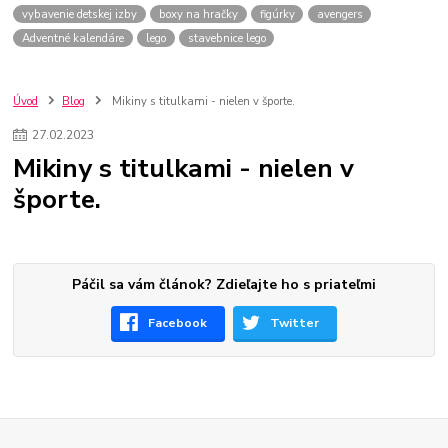
vybavenie detskej izby
boxy na hračky
figúrky
avengers
Adventné kalendáre
lego
stavebnice lego
Úvod
Blog
Mikiny s titulkami - nielen v športe.
27
.
02
.
2023
Mikiny s titulkami - nielen v
športe.
Páčil sa vám článok? Zdieľajte ho s priateľmi
Facebook
Twitter