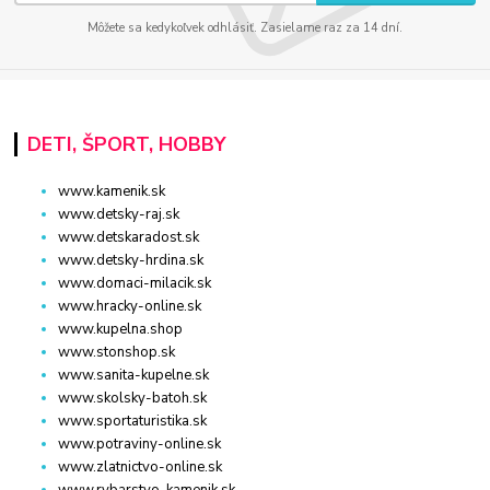
Môžete sa kedykoľvek odhlásiť. Zasielame raz za 14 dní.
DETI, ŠPORT, HOBBY
www.kamenik.sk
www.detsky-raj.sk
www.detskaradost.sk
www.detsky-hrdina.sk
www.domaci-milacik.sk
www.hracky-online.sk
www.kupelna.shop
www.stonshop.sk
www.sanita-kupelne.sk
www.skolsky-batoh.sk
www.sportaturistika.sk
www.potraviny-online.sk
www.zlatnictvo-online.sk