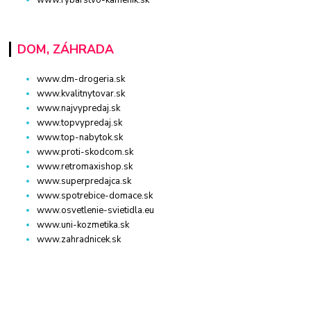
www.rybarstvo-kamenik.sk
DOM, ZÁHRADA
www.dm-drogeria.sk
www.kvalitnytovar.sk
www.najvypredaj.sk
www.topvypredaj.sk
www.top-nabytok.sk
www.proti-skodcom.sk
www.retromaxishop.sk
www.superpredajca.sk
www.spotrebice-domace.sk
www.osvetlenie-svietidla.eu
www.uni-kozmetika.sk
www.zahradnicek.sk