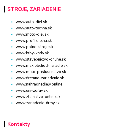
STROJE, ZARIADENIE
www.auto-diel.sk
www.auto-techna.sk
www.moto-diel.sk
www.profi-dielna.sk
www.polno-stroje.sk
www.krby-kotly.sk
www.stavebnictvo-online.sk
www.maxiobchod-naradie.sk
www.moto-prislusenstvo.sk
www.firemne-zariadenie.sk
www.nahradnediely.online
www.uni-zdrav.sk
www.zlatnictvo-online.sk
www.zariadenie-firmy.sk
Kontakty