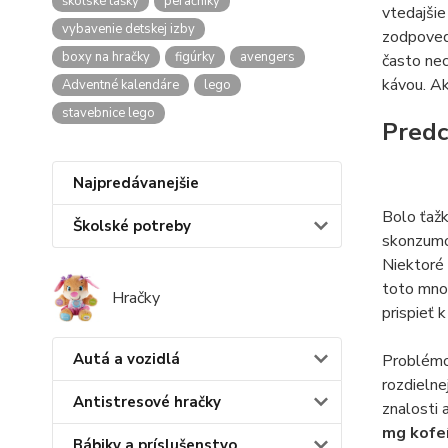
školské tašky
peračníky
vtedajšie
vybavenie detskej izby
zodpovedn
boxy na hračky
figúrky
avengers
často nec
kávou. Ak
Adventné kalendáre
lego
stavebnice lego
Predc
Najpredávanejšie
Bolo ťažk
Školské potreby
skonzumov
Niektoré 
toto mno
Hračky
prispieť 
Autá a vozidlá
Problémom
rozdielne
Antistresové hračky
znalosti 
mg kofeí
Bábiky a príslušenstvo