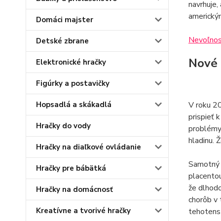
navrhuje,
americkým
Domáci majster
Nevoľnost
Detské zbrane
Nové 
Elektronické hračky
Figúrky a postavičky
V roku 20
Hopsadlá a skákadlá
prispieť 
Hračky do vody
problémy 
hladinu. 
Hračky na diaľkové ovládanie
Samotný k
Hračky pre bábätká
placentou
že dlhodo
Hračky na domácnosť
chorôb v 
Kreatívne a tvorivé hračky
tehotenst