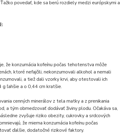
Ťažko povedať, kde sa berú rozdiely medzi európskymi a
ž:
čuje, že konzumácia kofeínu počas tehotenstva môže
nách, ktoré nefajčili, nekonzumovali alkohol a nemali
umovali, a tiež dali vzorky krvi, aby otestovali ich
4 g ľahšie a o 0,44 cm kratšie.
ovania cenných minerálov z tela matky a z prenikania
lod, a tým obmedzovať dodávať živiny plodu. Očakáva sa,
sledne zvyšuje riziko obezity, cukrovky a srdcových
domnievajú, že mierna konzumácia kofeínu počas
ovať ďalšie, dodatočné rizikové faktory.