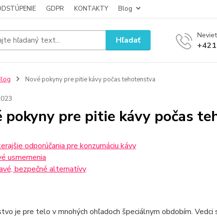
ODSTÚPENIE
GDPR
KONTAKTY
Blog
Neviet
Hľadať
+421
Blog
Nové pokyny pre pitie kávy počas tehotenstva
2023
 pokyny pre pitie kávy počas te
erajšie odporúčania pre konzumáciu kávy
é usmernenia
avé, bezpečné alternatívy
tvo je pre telo v mnohých ohľadoch špeciálnym obdobím. Vedci