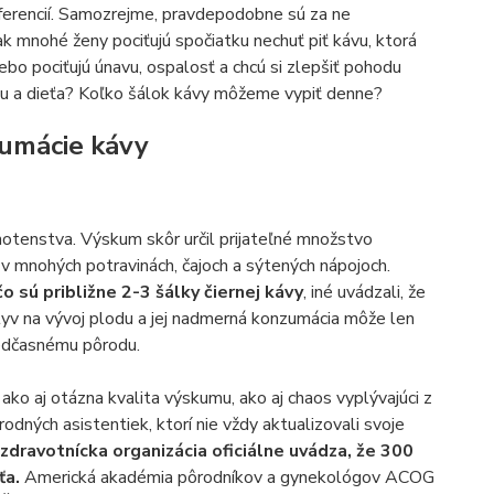
eferencií. Samozrejme, pravdepodobne sú za ne
 mnohé ženy pociťujú spočiatku nechuť piť kávu, ktorá
ebo pociťujú únavu, ospalosť a chcú si zlepšiť pohodu
mu a dieťa? Koľko šálok kávy môžeme vypiť denne?
zumácie kávy
hotenstva. Výskum skôr určil prijateľné množstvo
 v mnohých potravinách, čajoch a sýtených nápojoch.
o sú približne 2-3 šálky čiernej kávy
, iné uvádzali, že
plyv na vývoj plodu a jej nadmerná konzumácia môže len
redčasnému pôrodu.
ako aj otázna kvalita výskumu, ako aj chaos vyplývajúci z
dných asistentiek, ktorí nie vždy aktualizovali svoje
zdravotnícka organizácia oficiálne uvádza, že 300
ťa.
Americká akadémia pôrodníkov a gynekológov ACOG