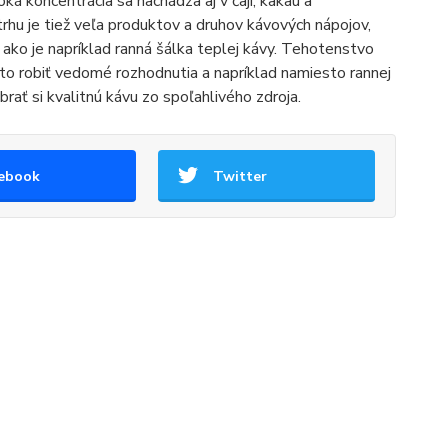
á koncentrácia sa nachádza aj v čaji, kakau a
trhu je tiež veľa produktov a druhov kávových nápojov,
 ako je napríklad ranná šálka teplej kávy. Tehotenstvo
 to robiť vedomé rozhodnutia a napríklad namiesto rannej
ať si kvalitnú kávu zo spoľahlivého zdroja.
ebook
Twitter