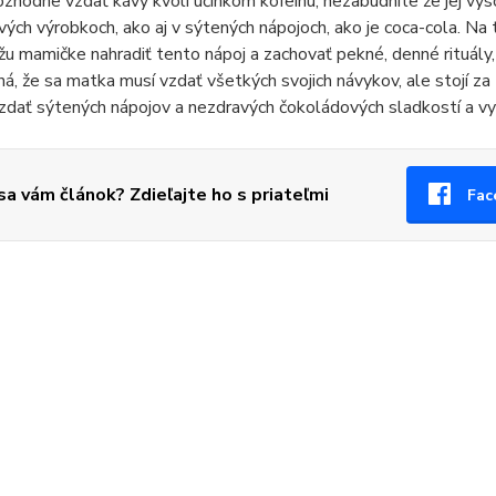
zhodne vzdať kávy kvôli účinkom kofeínu, nezabudnite že jej vysok
ých výrobkoch, ako aj v sýtených nápojoch, ako je coca-cola. Na 
u mamičke nahradiť tento nápoj a zachovať pekné, denné rituály,
, že sa matka musí vzdať všetkých svojich návykov, ale stojí za
zdať sýtených nápojov a nezdravých čokoládových sladkostí a vybr
 sa vám článok? Zdieľajte ho s priateľmi
Fac