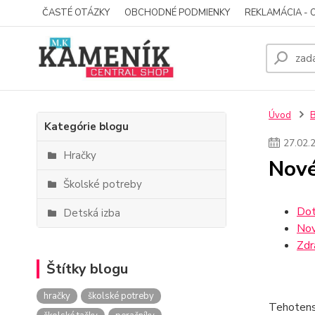
ČASTÉ OTÁZKY
OBCHODNÉ PODMIENKY
REKLAMÁCIA - 
Úvod
Kategórie blogu
27
.
02
.
Hračky
Nové
Školské potreby
Dot
Detská izba
Nov
Zdr
Štítky blogu
hračky
školské potreby
Tehotens