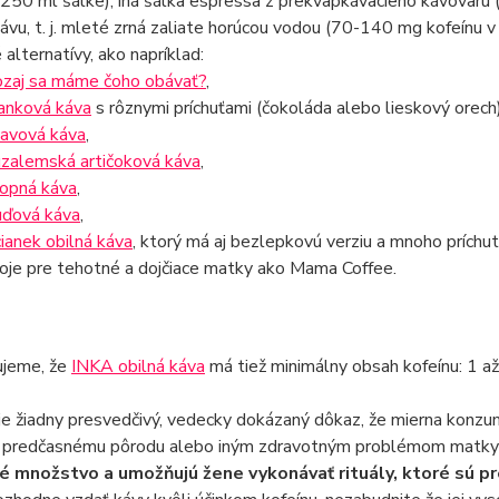
 250 ml šálke), iná šálka espressa z prekvapkávacieho kávovaru 
ávu, t. j. mleté zrná zaliate horúcou vodou (70-140 mg kofeínu v
alternatívy, ako napríklad:
zaj sa máme čoho obávať?
,
anková káva
s rôznymi príchuťami (čokoláda alebo lieskový orech)
avová káva
,
uzalemská artičoková káva
,
opná káva
,
uďová káva
,
ianek obilná káva
, ktorý má aj bezlepkovú verziu a mnoho príchutí
oje pre tehotné a dojčiace matky ako Mama Coffee.
jeme, že
INKA obilná káva
má tiež minimálny obsah kofeínu: 1 až
je žiadny presvedčivý, vedecky dokázaný dôkaz, že mierna konz
 k predčasnému pôrodu alebo iným zdravotným problémom matky 
 množstvo a umožňujú žene vykonávať rituály, ktoré sú pr