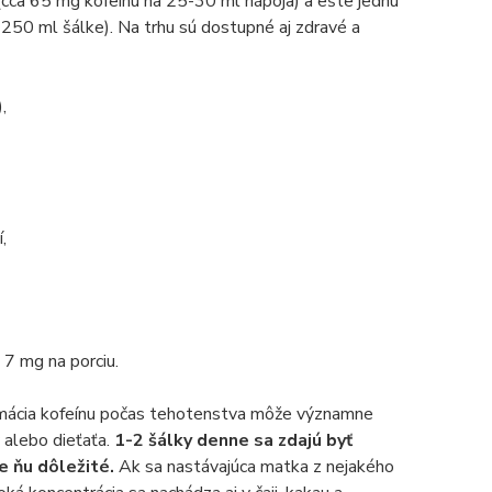
(cca 65 mg kofeínu na 25-30 ml nápoja) a ešte jednu
 250 ml šálke). Na trhu sú dostupné aj zdravé a
,
,
 7 mg na porciu.
umácia kofeínu počas tehotenstva môže významne
alebo dieťaťa.
1-2 šálky denne sa zdajú byť
e ňu dôležité.
Ak sa nastávajúca matka z nejakého