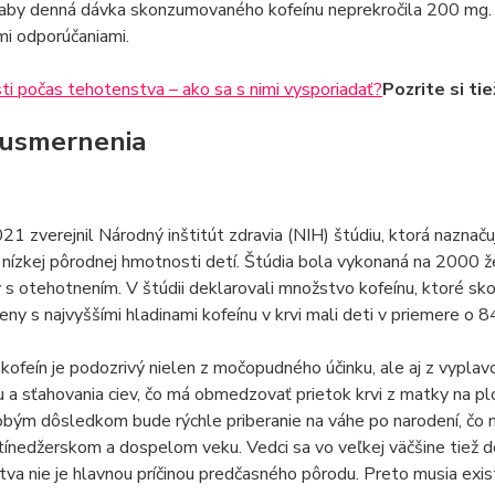
 aby denná dávka skonzumovaného kofeínu neprekročila 200 mg. 
i odporúčaniami.
i počas tehotenstva – ako sa s nimi vysporiadať?
Pozrite si tie
usmernenia
21 zverejnil Národný inštitút zdravia (NIH) štúdiu, ktorá nazna
k nízkej pôrodnej hmotnosti detí. Štúdia bola vykonaná na 2000 že
s otehotnením. V štúdii deklarovali množstvo kofeínu, ktoré skonz
Ženy s najvyššími hladinami kofeínu v krvi mali deti v priemere o 8
ofeín je podozrivý nielen z močopudného účinku, ale aj z vyplav
 a sťahovania ciev, čo má obmedzovať prietok krvi z matky na p
bým dôsledkom bude rýchle priberanie na váhe po narodení, čo ná
tínedžerskom a dospelom veku. Vedci sa vo veľkej väčšine tiež 
va nie je hlavnou príčinou predčasného pôrodu. Preto musia exist