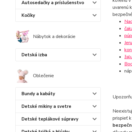
kofeínu v
Autosedačky a príslušenstvo
uvarenú k
bezpečné 
Kočíky
Nao
čak
púp
Nábytok a dekorácie
Jer
kon
Detská izba
žal
Boc
náp
Oblečenie
Bundy a kabáty
Upozorňu
Detské mikiny a svetre
Neexistu
prispieť
Detské teplákové súpravy
bezpečné
Detské tričká a blúzky