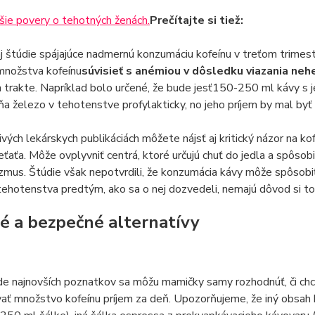
šie povery o tehotných ženách.
Prečítajte si tiež:
aj štúdie spájajúce nadmernú konzumáciu kofeínu v treťom trime
množstva kofeínu
súvisieť s anémiou v dôsledku viazania ne
 trakte. Napríklad bolo určené, že bude jesť150-250 ml kávy s
ňa železo v tehotenstve profylakticky, no jeho príjem by mal byť 
ivých lekárskych publikáciách môžete nájsť aj kritický názor na k
ťaťa. Môže ovplyvniť centrá, ktoré určujú chuť do jedla a spôsobi
mus. Štúdie však nepotvrdili, že konzumácia kávy môže spôsobiť 
tehotenstva predtým, ako sa o nej dozvedeli, nemajú dôvod si to vy
é a bezpečné alternatívy
e najnovších poznatkov sa môžu mamičky samy rozhodnúť, či chcú
ať množstvo kofeínu príjem za deň. Upozorňujeme, že iný obsah