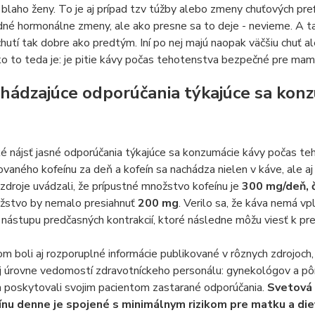
 blaho ženy. To je aj prípad tzv túžby alebo zmeny chuťových pr
é hormonálne zmeny, ale ako presne sa to deje - nevieme. A tak
hutí tak dobre ako predtým. Iní po nej majú naopak väčšiu chuť al
o to teda je: je pitie kávy počas tehotenstva bezpečné pre ma
hádzajúce odporúčania týkajúce sa kon
é nájsť jasné odporúčania týkajúce sa konzumácie kávy počas te
aného kofeínu za deň a kofeín sa nachádza nielen v káve, ale aj
zdroje uvádzali, že prípustné množstvo kofeínu je
300 mg/deň, č
žstvo by nemalo presiahnuť
200 mg
. Verilo sa, že káva nemá v
k nástupu predčasných kontrakcií, ktoré následne môžu viesť k p
 boli aj rozporuplné informácie publikované v rôznych zdrojoch, 
j úrovne vedomostí zdravotníckeho personálu: gynekológov a pôro
a poskytovali svojim pacientom zastarané odporúčania.
Svetová 
nu denne je spojené s minimálnym rizikom pre matku a die