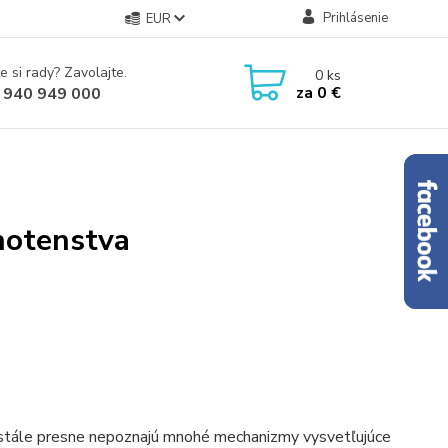
Prihlásenie
EUR
e si rady? Zavolajte.
0
ks
za
0 €
 940 949 000
hotenstva
 stále presne nepoznajú mnohé mechanizmy vysvetľujúce