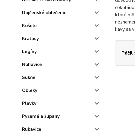
dôvodu ro
čokoládov
Dojčenské oblečenie
ktoré môž
neznamená
Košele
kávy sa v
Kraťasy
Legíny
Páčil
Nohavice
Sukňe
Obleky
Plavky
Pyžamá a župany
Rukavice