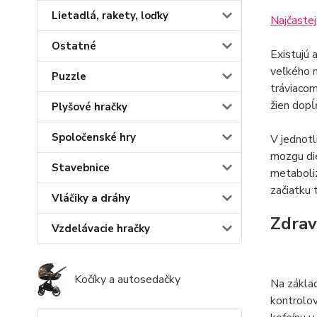
Lietadlá, rakety, loďky
Najčastej
Ostatné
Existujú 
veľkého 
Puzzle
tráviacom
žien dopĺ
Plyšové hračky
Spoločenské hry
V jednotl
mozgu die
Stavebnice
metaboliz
začiatku 
Vláčiky a dráhy
Zdrav
Vzdelávacie hračky
Kočíky a autosedačky
Na základ
kontrolov