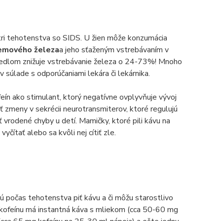
stri tehotenstva so SIDS. U žien môže konzumácia
hemového železa
a jeho sťaženým vstrebávaním v
 jedlom znižuje vstrebávanie železa o 24-73%! Mnoho
v súlade s odporúčaniami lekára či lekárnika.
ofeín ako stimulant, ktorý negatívne ovplyvňuje vývoj
ť zmeny v sekrécii neurotransmiterov, ktoré regulujú
vrodené chyby u detí. Mamičky, ktoré pili kávu na
čítať alebo sa kvôli nej cítiť zle.
 počas tehotenstva piť kávu a či môžu starostlivo
 kofeínu má instantná káva s mliekom (cca 50-60 mg