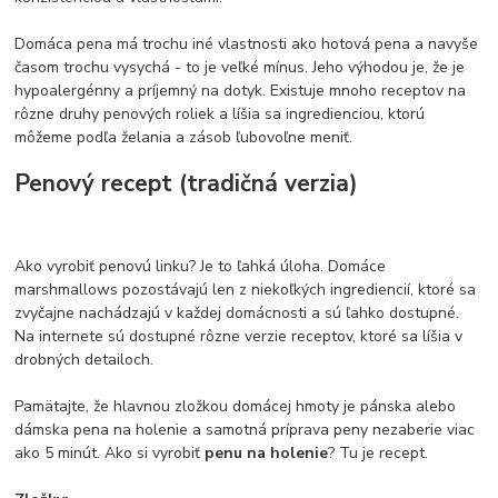
Domáca pena má trochu iné vlastnosti ako hotová pena a navyše
časom trochu vysychá - to je veľké mínus. Jeho výhodou je, že je
hypoalergénny a príjemný na dotyk. Existuje mnoho receptov na
rôzne druhy penových roliek a líšia sa ingredienciou, ktorú
môžeme podľa želania a zásob ľubovoľne meniť.
Penový recept (tradičná verzia)
Ako vyrobiť penovú linku? Je to ľahká úloha. Domáce
marshmallows pozostávajú len z niekoľkých ingrediencií, ktoré sa
zvyčajne nachádzajú v každej domácnosti a sú ľahko dostupné.
Na internete sú dostupné rôzne verzie receptov, ktoré sa líšia v
drobných detailoch.
Pamätajte, že hlavnou zložkou domácej hmoty je pánska alebo
dámska pena na holenie a samotná príprava peny nezaberie viac
ako 5 minút. Ako si vyrobiť
penu na holenie
? Tu je recept.