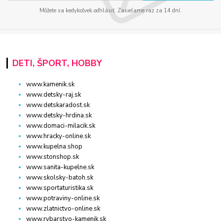
Môžete sa kedykoľvek odhlásiť. Zasielame raz za 14 dní.
DETI, ŠPORT, HOBBY
www.kamenik.sk
www.detsky-raj.sk
www.detskaradost.sk
www.detsky-hrdina.sk
www.domaci-milacik.sk
www.hracky-online.sk
www.kupelna.shop
www.stonshop.sk
www.sanita-kupelne.sk
www.skolsky-batoh.sk
www.sportaturistika.sk
www.potraviny-online.sk
www.zlatnictvo-online.sk
www.rybarstvo-kamenik.sk