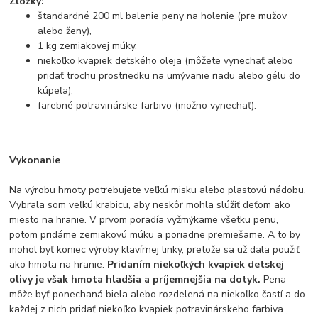
Zložky:
štandardné 200 ml balenie peny na holenie (pre mužov
alebo ženy),
1 kg zemiakovej múky,
niekoľko kvapiek detského oleja (môžete vynechať alebo
pridať trochu prostriedku na umývanie riadu alebo gélu do
kúpeľa),
farebné potravinárske farbivo (možno vynechať).
Vykonanie
Na výrobu hmoty potrebujete veľkú misku alebo plastovú nádobu.
Vybrala som veľkú krabicu, aby neskôr mohla slúžiť deťom ako
miesto na hranie. V prvom poradía vyžmýkame všetku penu,
potom pridáme zemiakovú múku a poriadne premiešame. A to by
mohol byť koniec výroby klavírnej linky, pretože sa už dala použiť
ako hmota na hranie.
Pridaním niekoľkých kvapiek detskej
olivy je však hmota hladšia a príjemnejšia na dotyk.
Pena
môže byť ponechaná biela alebo rozdelená na niekoľko častí a do
každej z nich pridať niekoľko kvapiek potravinárskeho farbiva ,