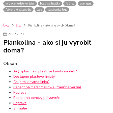
vybavenie detskej izby
boxy na hračky
figúrky
avengers
Adventné kalendáre
lego
stavebnice lego
Úvod
Blog
Piankolina - ako si ju vyrobiť doma?
27
.
02
.
2023
Piankolina - ako si ju vyrobiť
doma?
Obsah
Aký vplyv majú plastové hmoty na deti?
Dostupné plastové hmoty
Čo je to klavírna linka?
Recept na marshmallows (tradičná verzia)
Poprava
Recept na penový polystyrén
Poprava
Zhrnutie