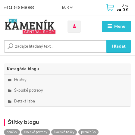
0
ks
EUR
+421 940 949 000
za
0 €
Menu
Hľadať
Kategórie blogu
Hračky
Školské potreby
Detská izba
Štítky blogu
hračky
školské potreby
školské tašky
peračníky