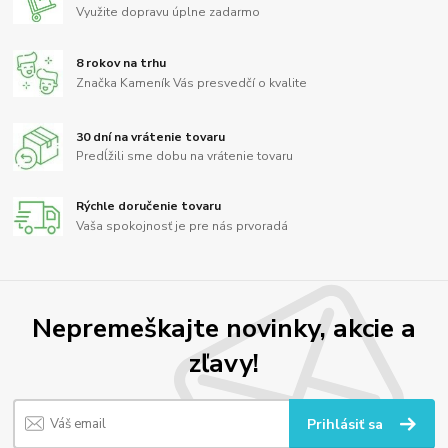
Využite dopravu úplne zadarmo
8 rokov na trhu
Značka Kameník Vás presvedčí o kvalite
30 dní na vrátenie tovaru
Predĺžili sme dobu na vrátenie tovaru
Rýchle doručenie tovaru
Vaša spokojnosť je pre nás prvoradá
Nepremeškajte novinky, akcie a
zľavy!
Prihlásiť sa