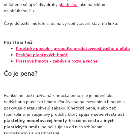
obľúbené sú aj všetky druhy
plastelína
, ako napríklad
najobľúbenejší z
Čo je dôležité, môžete si doma vyrobiť vlastnú klavírnu linku.
Pozrite si tiež:
Kinetický piesok - prebuďte predstavivosť vášho dieťaťa
Prehľad plastových hmôt
Plastová hmota - zabáva a rozvíja ručne
Čo je pena?
Piankoline, tiež nazývaná kinetická pena, nie je nič iné ako
nadýchaná plastická hmota. Používa sa na miesenie a lepenie a
poskytuje dieťaťu skvelú zábavu. Kinetická pena, alebo tiež
foamkoline, je zaujímavý produkt, ktorý
spája v sebe vlastnosti
plastelíny, modelovacej hmoty, hracieho cesta a iných
plastických hmôt
, no odlišuje sa od nich vzhľadom,
konzistenciou a vlastnosťami.