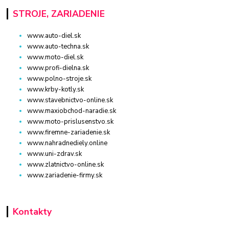
STROJE, ZARIADENIE
www.auto-diel.sk
www.auto-techna.sk
www.moto-diel.sk
www.profi-dielna.sk
www.polno-stroje.sk
www.krby-kotly.sk
www.stavebnictvo-online.sk
www.maxiobchod-naradie.sk
www.moto-prislusenstvo.sk
www.firemne-zariadenie.sk
www.nahradnediely.online
www.uni-zdrav.sk
www.zlatnictvo-online.sk
www.zariadenie-firmy.sk
Kontakty