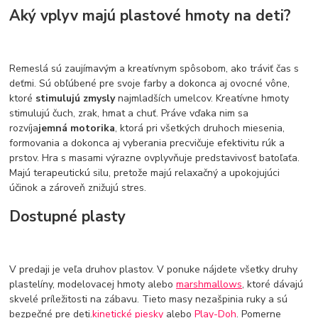
Aký vplyv majú plastové hmoty na deti?
Remeslá sú zaujímavým a kreatívnym spôsobom, ako tráviť čas s
deťmi. Sú obľúbené pre svoje farby a dokonca aj ovocné vône,
ktoré
stimulujú zmysly
najmladších umelcov. Kreatívne hmoty
stimulujú čuch, zrak, hmat a chuť. Práve vďaka nim sa
rozvíja
jemná motorika
, ktorá pri všetkých druhoch miesenia,
formovania a dokonca aj vyberania precvičuje efektivitu rúk a
prstov. Hra s masami výrazne ovplyvňuje predstavivosť batoľaťa.
Majú terapeutickú silu, pretože majú relaxačný a upokojujúci
účinok a zároveň znižujú stres.
Dostupné plasty
V predaji je veľa druhov plastov. V ponuke nájdete všetky druhy
plastelíny, modelovacej hmoty alebo
marshmallows
, ktoré dávajú
skvelé príležitosti na zábavu. Tieto masy nezašpinia ruky a sú
bezpečné pre deti.
kinetické piesky
alebo
Play-Doh
. Pomerne