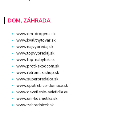
DOM, ZÁHRADA
www.dm-drogeria.sk
www.kvalitnytovar.sk
www.najvypredaj.sk
www.topvypredaj.sk
www.top-nabytok.sk
www.proti-skodcom.sk
www.retromaxishop.sk
www.superpredajca.sk
www.spotrebice-domace.sk
www.osvetlenie-svietidla.eu
www.uni-kozmetika.sk
www.zahradnicek.sk