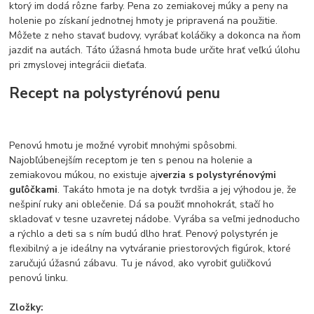
ktorý im dodá rôzne farby. Pena zo zemiakovej múky a peny na
holenie po získaní jednotnej hmoty je pripravená na použitie.
Môžete z neho stavať budovy, vyrábať koláčiky a dokonca na ňom
jazdiť na autách. Táto úžasná hmota bude určite hrať veľkú úlohu
pri zmyslovej integrácii dieťaťa.
Recept na polystyrénovú penu
Penovú hmotu je možné vyrobiť mnohými spôsobmi.
Najobľúbenejším receptom je ten s penou na holenie a
zemiakovou múkou, no existuje aj
verzia s polystyrénovými
guľôčkami
. Takáto hmota je na dotyk tvrdšia a jej výhodou je, že
nešpiní ruky ani oblečenie. Dá sa použiť mnohokrát, stačí ho
skladovať v tesne uzavretej nádobe. Vyrába sa veľmi jednoducho
a rýchlo a deti sa s ním budú dlho hrať. Penový polystyrén je
flexibilný a je ideálny na vytváranie priestorových figúrok, ktoré
zaručujú úžasnú zábavu. Tu je návod, ako vyrobiť guličkovú
penovú linku.
Zložky: