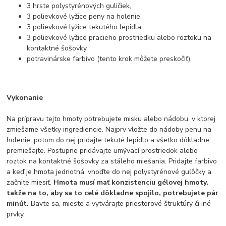
3 hrste polystyrénových guličiek,
3 polievkové lyžice peny na holenie,
3 polievkové lyžice tekutého lepidla,
3 polievkové lyžice pracieho prostriedku alebo roztoku na
kontaktné šošovky,
potravinárske farbivo (tento krok môžete preskočiť).
Vykonanie
Na prípravu tejto hmoty potrebujete misku alebo nádobu, v ktorej
zmiešame všetky ingrediencie. Najprv vložte do nádoby penu na
holenie, potom do nej pridajte tekuté lepidlo a všetko dôkladne
premiešajte. Postupne pridávajte umývací prostriedok alebo
roztok na kontaktné šošovky za stáleho miešania. Pridajte farbivo
a keď je hmota jednotná, vhoďte do nej polystyrénové guľôčky a
začnite miesiť.
Hmota musí mať konzistenciu gélovej hmoty,
takže na to, aby sa to celé dôkladne spojilo, potrebujete pár
minút.
Bavte sa, mieste a vytvárajte priestorové štruktúry či iné
prvky.