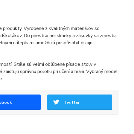
ne produkty. Vyrobené z kvalitných materiálov so
dškolákov. Do priestrannej skrinky a zásuvky sa zmestia
eľnými nálepkami umožňujú prispôsobiť dizajn
ostí. Stále sú veľmi obľúbené písacie stoly v
 zaisťujú správnu polohu pri učení a hraní. Vybraný model
e.
ebook
Twitter