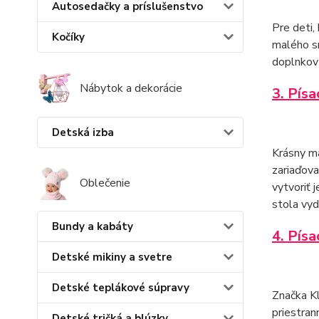
Autosedačky a príslušenstvo
Pre deti,
Kočíky
malého sn
doplnkov 
Nábytok a dekorácie
3. Pís
Detská izba
Krásny ma
zariaďova
Oblečenie
vytvoriť 
stola vyd
Bundy a kabáty
4. Písa
Detské mikiny a svetre
Detské teplákové súpravy
Značka Kl
priestran
Detské tričká a blúzky