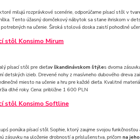
 ktoré milujú rozprávkové scenérie, odporúčame písací stôl v tv
ílka. Tento úžasný domčekový nábytok sa stane ihriskom v dets
potrebných na učenie. Široká stolová doska zaistí pohodlné učen
ací stôl Konsimo Mirum
lý písací stôl pre dieťa
v škandinávskom štýle
s dvoma zásuvka
ní detských izieb. Drevené nohy z masívneho dubového dreva zai
jedinečné miesto na učenie a hru pre každé dieťa. Kvalitné mater
ržia dlhé roky. Cena: približne 1 600 PLN
cí stôl Konsimo Softline
upś ponúka písací stôl Sophie, ktorý zaujme svojou funkčnosťou
nú zásuvku na uloženie drobností a príslušenstva, pričom
na jeho