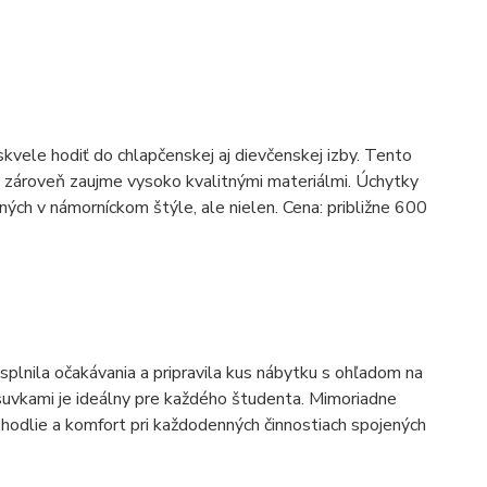
skvele hodiť do chlapčenskej aj dievčenskej izby. Tento
 a zároveň zaujme vysoko kvalitnými materiálmi. Úchytky
ých v námorníckom štýle, ale nielen. Cena: približne 600
plnila očakávania a pripravila kus nábytku s ohľadom na
ásuvkami je ideálny pre každého študenta. Mimoriadne
ohodlie a komfort pri každodenných činnostiach spojených