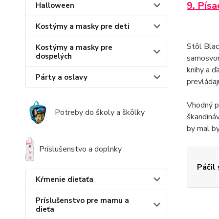
9. Pís
Halloween
Kostýmy a masky pre deti
Stôl Blac
Kostýmy a masky pre
dospelých
samosvorn
knihy a ď
Párty a oslavy
prevláda
Vhodný pí
Potreby do školy a škôlky
škandináv
by mal by
Príslušenstvo a doplnky
Páčil
Kŕmenie dieťaťa
Príslušenstvo pre mamu a
dieťa