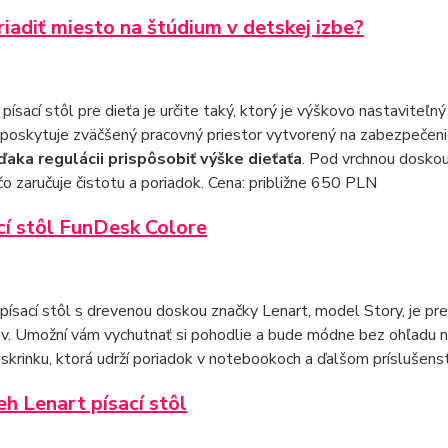
iadiť miesto na štúdium v detskej izbe?
 písací stôl pre dieťa je určite taký, ktorý je výškovo nastaviteľn
poskytuje zväčšený pracovný priestor vytvorený na zabezpečeni
aka regulácii prispôsobiť výške dieťaťa
. Pod vrchnou doskou
čo zaručuje čistotu a poriadok. Cena: približne 650 PLN
cí stôl FunDesk Colore
písací stôl s drevenou doskou značky Lenart, model Story, je p
v. Umožní vám vychutnať si pohodlie a bude módne bez ohľadu na
 skrinku, ktorá udrží poriadok v notebookoch a ďalšom príslušens
eh Lenart písací stôl