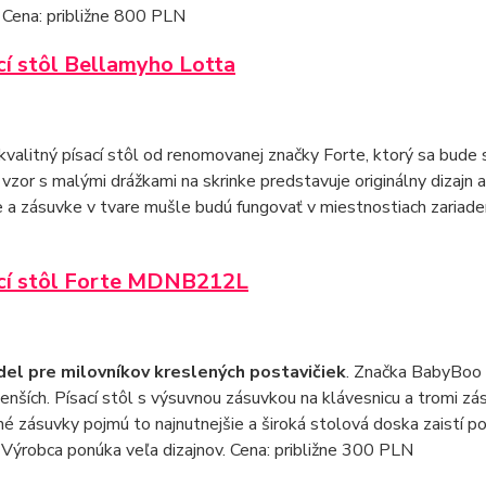
 Cena: približne 800 PLN
ací stôl Bellamyho Lotta
kvalitný písací stôl od renomovanej značky Forte, ktorý sa bude 
 vzor s malými drážkami na skrinke predstavuje originálny dizajn
e a zásuvke v tvare mušle budú fungovať v miestnostiach zariaden
ací stôl Forte MDNB212L
el pre milovníkov kreslených postavičiek
. Značka BabyBoo s
enších. Písací stôl s výsuvnou zásuvkou na klávesnicu a tromi z
né zásuvky pojmú to najnutnejšie a široká stolová doska zaistí p
 Výrobca ponúka veľa dizajnov. Cena: približne 300 PLN