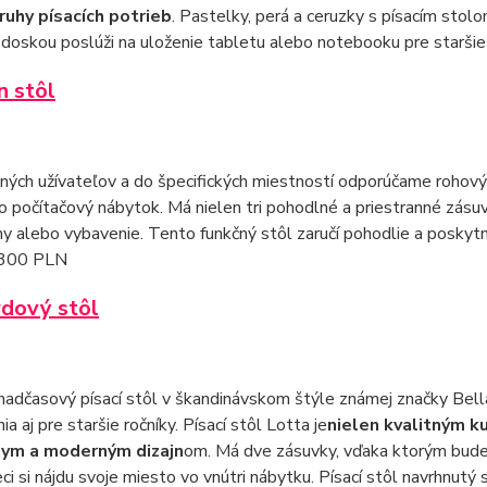
ruhy písacích potrieb
. Pastelky, perá a ceruzky s písacím sto
doskou poslúži na uloženie tabletu alebo notebooku pre staršie 
in stôl
ných užívateľov a do špecifických miestností odporúčame rohový
ko počítačový nábytok. Má nielen tri pohodlné a priestranné zásu
ihy alebo vybavenie. Tento funkčný stôl zaručí pohodlie a poskyt
e 300 PLN
rdový stôl
nadčasový písací stôl v škandinávskom štýle známej značky Bel
a aj pre staršie ročníky. Písací stôl Lotta je
nielen kvalitným k
nym a moderným dizajn
om. Má dve zásuvky, vďaka ktorým bude
ci si nájdu svoje miesto vo vnútri nábytku. Písací stôl navrhnutý