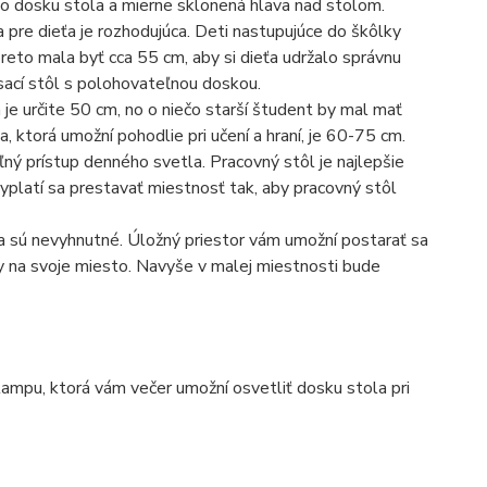
e o dosku stola a mierne sklonená hlava nad stolom.
pre dieťa je rozhodujúca. Deti nastupujúce do škôlky
to mala byť cca 55 cm, aby si dieťa udržalo správnu
sací stôl s polohovateľnou doskou.
je určite 50 cm, no o niečo starší študent by mal mať
a, ktorá umožní pohodlie pri učení a hraní, je 60-75 cm.
ý prístup denného svetla. Pracovný stôl je najlepšie
Vyplatí sa prestavať miestnosť tak, aby pracovný stôl
a sú nevyhnutné. Úložný priestor vám umožní postarať sa
y na svoje miesto. Navyše v malej miestnosti bude
lampu, ktorá vám večer umožní osvetliť dosku stola pri