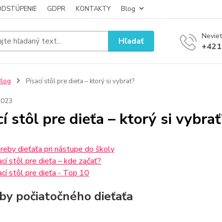
ODSTÚPENIE
GDPR
KONTAKTY
Blog
Neviet
Hľadať
+421
Blog
Písací stôl pre dieťa – ktorý si vybrať?
2023
í stôl pre dieťa – ktorý si vybrať
reby dieťaťa pri nástupe do školy
ací stôl pre dieťa – kde začať?
ací stôl pre dieťa - Top 10
by počiatočného dieťaťa