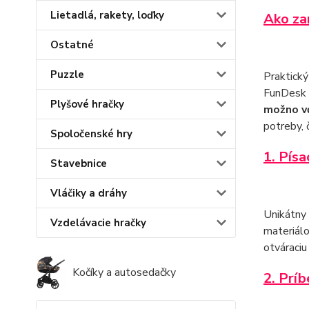
Lietadlá, rakety, loďky
Ako zar
Ostatné
Puzzle
Praktický
FunDesk 
Plyšové hračky
možno vď
potreby, 
Spoločenské hry
1. Písa
Stavebnice
Vláčiky a dráhy
Unikátny 
Vzdelávacie hračky
materiálo
otváraciu
Kočíky a autosedačky
2. Príb