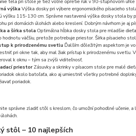
anie tela pri stole je tiež voľné opretie rúk v 90-stupňovom uhl
ná výška
Výška dosky pri výbere ergonomického písacieho stola 
ú výšku 115-130 cm. Správne nastavená výška dosky stola by pre
ohu pri domácich úlohách alebo kreslení. Dobrým návrhom je aj pí
ka a šírka stola
Optimálna hĺbka dosky stola pre mladšie dieťa 
o hodnotu väčšiu, pretože potrebuje priestor. Šírka písacieho stol
stup k prirodzenému svetlu
Ďalším dôležitým aspektom je voľn
estniť pri okne tak, aby mal žiak prístup k prirodzenému svetlu. 
roval k oknu – tým sa zvýši viditeľnosť.
adací priestor
Zásuvky a skrinky v písacom stole pre malé dieť
oriadok okolo batoľaťa, ako aj umiestniť všetky potrebné doplnk
žiavať poriadok.
te správne zladiť stôl s kreslom, čo umožní pohodlné učenie, a 
úlohách.
ý stôl – 10 najlepších