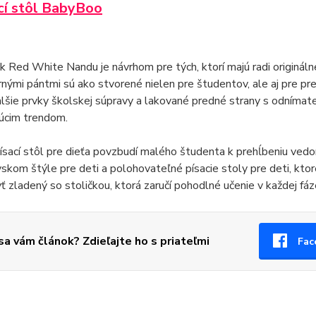
ací stôl BabyBoo
k Red White Nandu je návrhom pre tých, ktorí majú radi originál
ými pántmi sú ako stvorené nielen pre študentov, ale aj pre pre
alšie prvky školskej súpravy a lakované predné strany s odnímat
júcim trendom.
sací stôl pre dieťa povzbudí malého študenta k prehĺbeniu vedom
skom štýle pre deti a polohovateľné písacie stoly pre deti, ktoré
ť zladený so stoličkou, ktorá zaručí pohodlné učenie v každej fáz
 sa vám článok? Zdieľajte ho s priateľmi
Fac