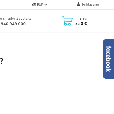
Prihlásenie
EUR
e si rady? Zavolajte.
0
ks
za
0 €
 940 949 000
?