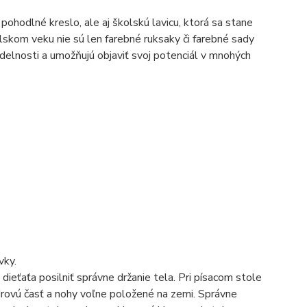
pohodlné kreslo, ale aj školskú lavicu, ktorá sa stane
skom veku nie sú len farebné ruksaky či farebné sady
idelnosti a umožňujú objaviť svoj potenciál v mnohých
vky.
ieťaťa posilniť správne držanie tela. Pri písacom stole
drovú časť a nohy voľne položené na zemi. Správne