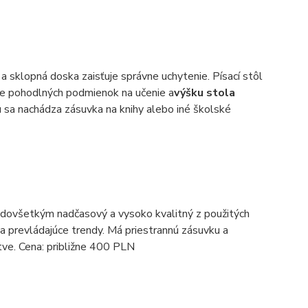
ý a sklopná doska zaisťuje správne uchytenie. Písací stôl
e pohodlných podmienok na učenie a
výšku stola
 sa nachádza zásuvka na knihy alebo iné školské
redovšetkým nadčasový a vysoko kvalitný z použitých
 prevládajúce trendy. Má priestrannú zásuvku a
tve. Cena: približne 400 PLN