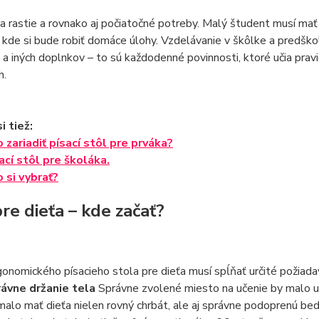
a rastie a rovnako aj počiatočné potreby. Malý študent musí mať 
kde si bude robiť domáce úlohy. Vzdelávanie v škôlke a predškol
 a iných doplnkov – to sú každodenné povinnosti, ktoré učia prav
h.
i tiež:
 zariadiť písací stôl pre prváka?
ací stôl pre školáka.
 si vybrať?
re dieťa – kde začať?
onomického písacieho stola pre dieťa musí spĺňať určité požiada
ávne držanie tela
Správne zvolené miesto na učenie by malo u d
malo mať dieťa nielen rovný chrbát, ale aj správne podoprenú be