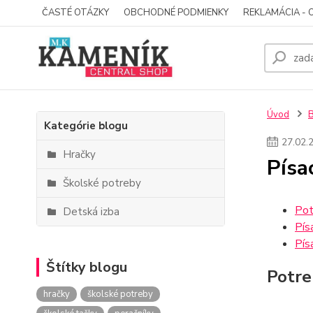
ČASTÉ OTÁZKY
OBCHODNÉ PODMIENKY
REKLAMÁCIA - 
Úvod
Kategórie blogu
27
.
02
.
Hračky
Písac
Školské potreby
Pot
Detská izba
Pís
Pís
Štítky blogu
Potre
hračky
školské potreby