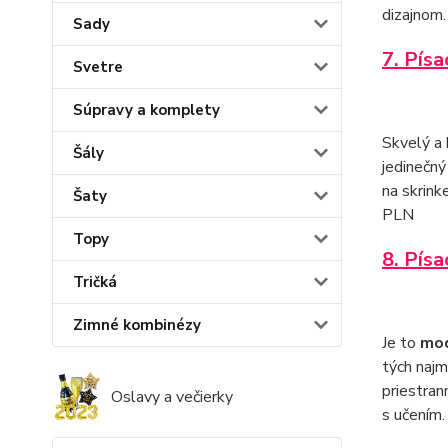
dizajnom.
Sady
7. Pís
Svetre
Súpravy a komplety
Skvelý a 
Šály
jedinečný
na skrink
Šaty
PLN
Topy
8. Pís
Tričká
Zimné kombinézy
Je to
mod
tých najm
priestran
Oslavy a večierky
s učením.