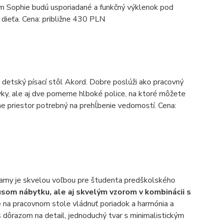
lom Sophie budú usporiadané a funkčný výklenok pod
dieťa. Cena: približne 430 PLN
 detský písací stôl Akord. Dobre poslúži ako pracovný
vky, ale aj dve pomerne hlboké police, na ktoré môžete
ne priestor potrebný na prehĺbenie vedomostí. Cena:
lamy je skvelou voľbou pre študenta predškolského
usom nábytku, ale aj skvelým vzorom v kombinácii s
 na pracovnom stole vládnuť poriadok a harmónia a
 s dôrazom na detail, jednoduchý tvar s minimalistickým