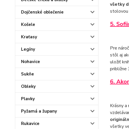
všetky d
stolovou 
Dojčenské oblečenie
5. Sofi
Košele
Kraťasy
Pre nároč
Legíny
stôl aj a
Nohavice
uložiť kn
približn
Sukňe
6. Ako
Obleky
Plavky
Krásny a 
Pyžamá a župany
vzdelávani
originál
Rukavice
všetky ve