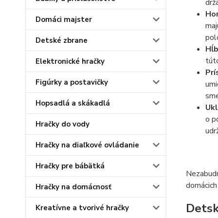
drž
Hor
Domáci majster
maj
pol
Detské zbrane
Hĺb
tút
Elektronické hračky
Prí
Figúrky a postavičky
umi
sme
Hopsadlá a skákadlá
Ukl
o p
Hračky do vody
udr
Hračky na diaľkové ovládanie
Hračky pre bábätká
Nezabudni
domácich 
Hračky na domácnosť
Detsk
Kreatívne a tvorivé hračky