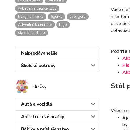
školské tašky
peračníky
vybavenie detskej izby
Vaše dieť
miestom, 
boxy na hračky
figúrky
avengers
pasteliek
Adventné kalendáre
lego
oblastiac
stavebnice lego
Pozrite s
Najpredávanejšie
Ako
Pís
Školské potreby
Ako
Stôl p
Hračky
Autá a vozidlá
Výber erg
Antistresové hračky
Spr
by 
Bábiky a príslušenstvo