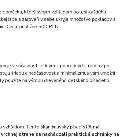
are domčeka, ktorý svojim vzhľadom poteší každého
kej izbe a zároveň v sebe ukryje množstvo pokladov a
ie. Cena: približne 500 PLN
mi je v súčasnosti jedným z popredných trendov pri
sťujú triedu a nadčasovosť a minimalizmus vám umožní
iály použité na výrobu dreveného detského písacieho
 a vzhľadom. Tento škandinávsky písací stôl má
 vrchnej strane sa nachádzali praktické schránky na