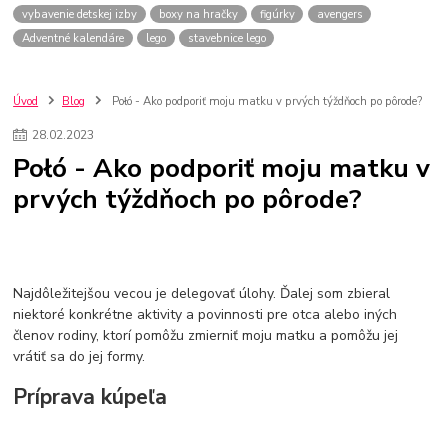
vybavenie detskej izby
boxy na hračky
figúrky
avengers
Adventné kalendáre
lego
stavebnice lego
Úvod
Blog
Połó - Ako podporiť moju matku v prvých týždňoch po pôrode?
28
.
02
.
2023
Połó - Ako podporiť moju matku v
prvých týždňoch po pôrode?
Najdôležitejšou vecou je delegovať úlohy. Ďalej som zbieral
niektoré konkrétne aktivity a povinnosti pre otca alebo iných
členov rodiny, ktorí pomôžu zmierniť moju matku a pomôžu jej
vrátiť sa do jej formy.
Príprava kúpeľa