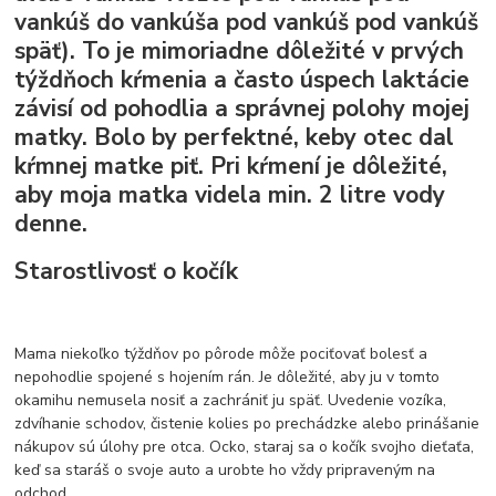
vankúš do vankúša pod vankúš pod vankúš
späť). To je mimoriadne dôležité v prvých
týždňoch kŕmenia a často úspech laktácie
závisí od pohodlia a správnej polohy mojej
matky. Bolo by perfektné, keby otec dal
kŕmnej matke piť. Pri kŕmení je dôležité,
aby moja matka videla min. 2 litre vody
denne.
Starostlivosť o kočík
Mama niekoľko týždňov po pôrode môže pociťovať bolesť a
nepohodlie spojené s hojením rán. Je dôležité, aby ju v tomto
okamihu nemusela nosiť a zachrániť ju späť. Uvedenie vozíka,
zdvíhanie schodov, čistenie kolies po prechádzke alebo prinášanie
nákupov sú úlohy pre otca. Ocko, staraj sa o kočík svojho dieťaťa,
keď sa staráš o svoje auto a urobte ho vždy pripraveným na
odchod.