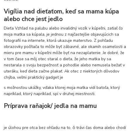
Vigília nad dieťaťom, keď sa mama kúpa
alebo chce jesť jedlo
Dieťa Vzhľad na palubu alebo invalidný vozík v kúpeľni, zatiaľ čo
moja matka sa kúpala, je jednou z najčastejšie objavujúcich sa
fotografií na internete, ktorá ukazuje materstvo. Z pohľadu
obrazovky počítača to môže byť zábavné, ale okamih osamelosti a
mieru pre mamu v kúpeľni môže byť na nezaplatenie. Je dobré, že
v tom čase sa môj otec staral o dieťa, že jeho matka by sa
nestarala o svoju bezpečnosť a pohodlie alebo nemusela bežať v
uteráku, keď dieťa začne plakať. Ak otec z niektorých dôvodov
chýba, veľmi praktický gadget je
s možnosťou ukážky, vďaka ktorej moja matka vidí batoľa, ktorý
napríklad, ktorý napríklad, spí v druhej miestnosti.
Príprava raňajok/ jedla na mamu
je úlohou pre otca bez ohľadu na to, či trávi čas doma alebo chodí