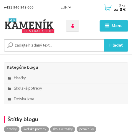
0
ks
EUR
+421 940 949 000
za
0 €
Menu
Hľadať
Kategórie blogu
Hračky
Školské potreby
Detská izba
Štítky blogu
hračky
školské potreby
školské tašky
peračníky