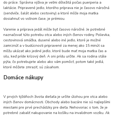
do práce. Správna výživa je veľmi dôležitá počas puerperia a
laktácie. Pripravené jedlo, ktorého príprava nie je časovo náročná
(sendviče, šalát alebo cestoviny) a ktoré môže moja matka
dosiahnuť vo voľnom čase, je prémiou.
Varenie a príprava jedál môže byť časovo náročné. Je potrebné
naznačovať túto potrebu otca alebo iných členov rodiny. Polievka,
cestovinová omáčka, dusené alebo iné jedlo, ktoré je možné
zamrznúť a v budúcnosti pripravené za menej ako 15 minút sa
môžu ukázať ako jediné jedlo, ktoré bude mať moja matka čas a
silu, keď príde krízový deň. A oni prídu určite. Ak sa rodina stále
pýta, čo potrebujete alebo ako vám pomôcť, potom také jedlá,
ktoré môžete zmraziť, sú zásahom.
Domáce nákupy
V prvých týždňoch života dieťaťa je určite úlohou pre otca alebo
iných členov domácnosti. Obchody alebo bazáre nie sú najlepšími
miestami pre prvé prechádzky pre dieťa. Nehovoriac o tom, že je
potrebné zabaliť nakupovanie na košíku na invalidnom vozíku. Ak