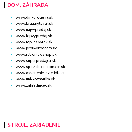
DOM, ZÁHRADA
www.dm-drogeria.sk
www.kvalitnytovar.sk
www.najvypredaj.sk
www.topvypredaj.sk
www.top-nabytok.sk
www.proti-skodcom.sk
www.retromaxishop.sk
www.superpredajca.sk
www.spotrebice-domace.sk
www.osvetlenie-svietidla.eu
www.uni-kozmetika.sk
www.zahradnicek.sk
STROJE, ZARIADENIE