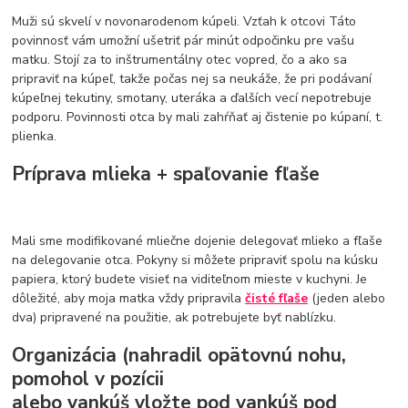
Muži sú skvelí v novonarodenom kúpeli. Vzťah k otcovi Táto
povinnosť vám umožní ušetriť pár minút odpočinku pre vašu
matku. Stojí za to inštrumentálny otec vopred, čo a ako sa
pripraviť na kúpeľ, takže počas nej sa neukáže, že pri podávaní
kúpeľnej tekutiny, smotany, uteráka a ďalších vecí nepotrebuje
podporu. Povinnosti otca by mali zahŕňať aj čistenie po kúpaní, t.
plienka.
Príprava mlieka + spaľovanie fľaše
Mali sme modifikované mliečne dojenie delegovať mlieko a fľaše
na delegovanie otca. Pokyny si môžete pripraviť spolu na kúsku
papiera, ktorý budete visieť na viditeľnom mieste v kuchyni. Je
dôležité, aby moja matka vždy pripravila
čisté fľaše
(jeden alebo
dva) pripravené na použitie, ak potrebujete byť nablízku.
Organizácia (nahradil opätovnú nohu,
pomohol v pozícii
alebo vankúš vložte pod vankúš pod