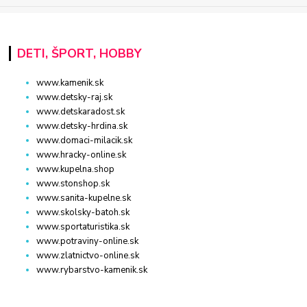
DETI, ŠPORT, HOBBY
www.kamenik.sk
www.detsky-raj.sk
www.detskaradost.sk
www.detsky-hrdina.sk
www.domaci-milacik.sk
www.hracky-online.sk
www.kupelna.shop
www.stonshop.sk
www.sanita-kupelne.sk
www.skolsky-batoh.sk
www.sportaturistika.sk
www.potraviny-online.sk
www.zlatnictvo-online.sk
www.rybarstvo-kamenik.sk