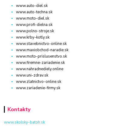
www.auto-diel.sk
www.auto-techna.sk
www.moto-diel.sk
www.profi-dielna.sk
www.polno-stroje.sk
www.krby-kotly.sk
www.stavebnictvo-online.sk
www.maxiobchod-naradie.sk
www.moto-prislusenstvo.sk
www.firemne-zariadenie.sk
www.nahradnediely.online
www.uni-zdrav.sk
www.zlatnictvo-online.sk
www.zariadenie-firmy.sk
Kontakty
www.skolsky-batoh.sk