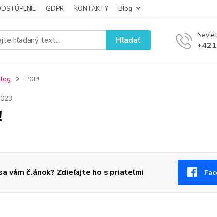
ODSTÚPENIE
GDPR
KONTAKTY
Blog
Neviet
Hľadať
+421
Blog
POP!
2023
!
 sa vám článok? Zdieľajte ho s priateľmi
Fac