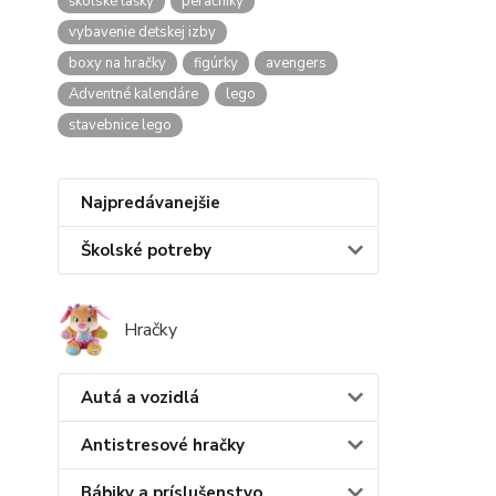
školské tašky
peračníky
vybavenie detskej izby
boxy na hračky
figúrky
avengers
Adventné kalendáre
lego
stavebnice lego
Najpredávanejšie
Školské potreby
Hračky
Autá a vozidlá
Antistresové hračky
Bábiky a príslušenstvo