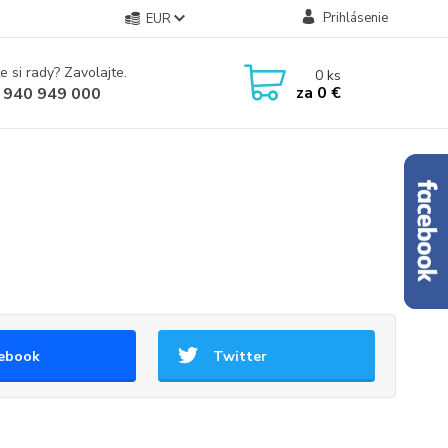
Prihlásenie
EUR
e si rady? Zavolajte.
0
ks
za
0 €
 940 949 000
ebook
Twitter