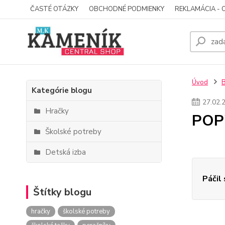
ČASTÉ OTÁZKY
OBCHODNÉ PODMIENKY
REKLAMÁCIA - 
Úvod
Kategórie blogu
27
.
02
.
Hračky
POP
Školské potreby
Detská izba
Páčil
Štítky blogu
hračky
školské potreby