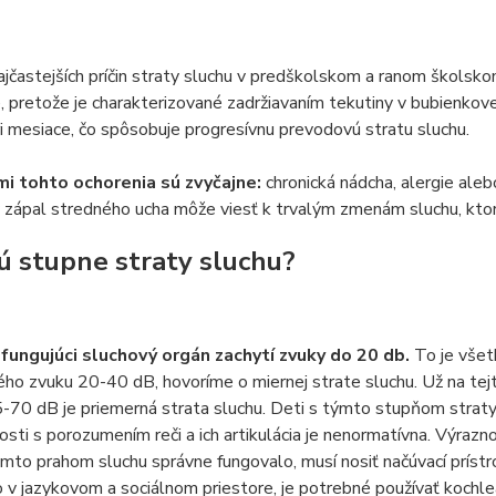
ajčastejších príčin straty sluchu v predškolskom a ranom školsko
, pretože je charakterizované zadržiavaním tekutiny v bubienkove
ri mesiace, čo spôsobuje progresívnu prevodovú stratu sluchu.
i tohto ochorenia sú zvyčajne:
chronická nádcha, alergie aleb
 zápal stredného ucha môže viesť k trvalým zmenám sluchu, ktoré
ú stupne straty sluchu?
fungujúci sluchový orgán zachytí zvuky do 20 db.
To je všetk
ho zvuku 20-40 dB, hovoríme o miernej strate sluchu. Už na tejt
5-70 dB je priemerná strata sluchu. Deti s týmto stupňom strat
osti s porozumením reči a ich artikulácia je nenormatívna. Výraz
ýmto prahom sluchu správne fungovalo, musí nosiť načúvací prístr
 v jazykovom a sociálnom priestore, je potrebné používať kochle