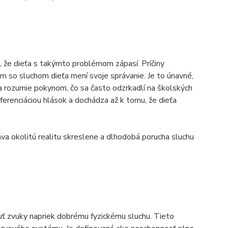
ia, že dieťa s takýmto problémom zápasí. Príčiny
m so sluchom dieťa mení svoje správanie. Je to únavné,
a rozumie pokynom, čo sa často odzrkadlí na školských
iferenciáciou hlások a dochádza až k tomu, že dieťa
va okolitú realitu skreslene a dlhodobá porucha sluchu
uť zvuky napriek dobrému fyzickému sluchu. Tieto