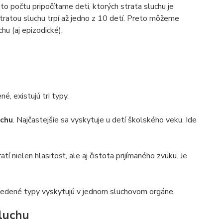
to počtu pripočítame deti, ktorých strata sluchu je
stratou sluchu trpí až jedno z 10 detí. Preto môžeme
hu (aj epizodické).
é, existujú tri typy.
uchu
. Najčastejšie sa vyskytuje u detí školského veku. Ide
tí nielen hlasitosť, ale aj čistota prijímaného zvuku. Je
 uvedené typy vyskytujú v jednom sluchovom orgáne.
sluchu