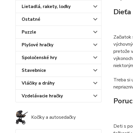
Lietadlá, rakety, loďky
Dieťa
Ostatné
Puzzle
Začiatok 
výchovnýc
Plyšové hračky
pretože v
Spoločenské hry
výkonoch.
niektorý
Stavebnice
Treba si 
Vláčiky a dráhy
nepriazni
Vzdelávacie hračky
Poruc
Kočíky a autosedačky
Deti s po