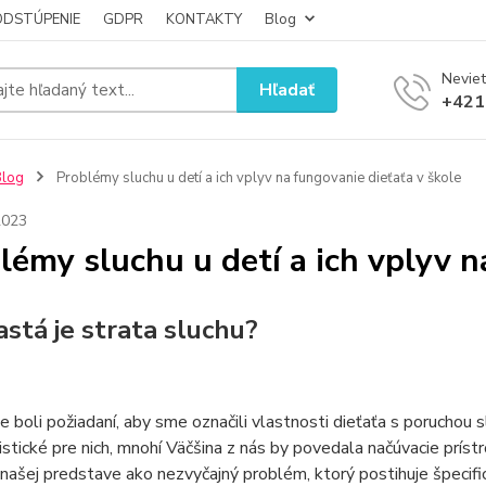
ODSTÚPENIE
GDPR
KONTAKTY
Blog
Neviet
Hľadať
+421
Blog
Problémy sluchu u detí a ich vplyv na fungovanie dieťaťa v škole
2023
lémy sluchu u detí a ich vplyv n
astá je strata sluchu?
 boli požiadaní, aby sme označili vlastnosti dieťaťa s poruchou s
istické pre nich, mnohí Väčšina z nás by povedala načúvacie príst
 našej predstave ako nezvyčajný problém, ktorý postihuje špecifi