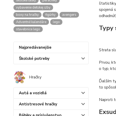
školské tašky
peračníky
štatistik
vybavenie detskej izby
spojená s
boxy na hračky
figúrky
avengers
odhadnúť,
Adventné kalendáre
lego
Typy 
stavebnice lego
Najpredávanejšie
Strata sl
Školské potreby
Prvou, kt
o typ, kt
Hračky
Ďalším t
to spôsob
Autá a vozidlá
Naproti 
Antistresové hračky
Exsud
Bábiky a príslušenstvo