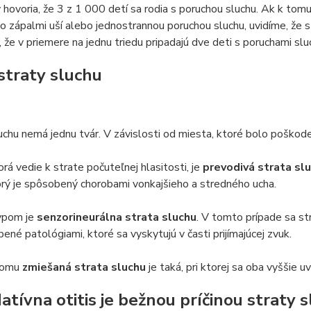
y hovoria, že 3 z 1 000 detí sa rodia s poruchou sluchu. Ak k tomu
o zápalmi uší alebo jednostrannou poruchou sluchu, uvidíme, že 
 že v priemere na jednu triedu pripadajú dve deti s poruchami sluc
straty sluchu
uchu nemá jednu tvár. V závislosti od miesta, ktoré bolo poškoden
orá vedie k strate počuteľnej hlasitosti, je
prevodivá strata sl
orý je spôsobený chorobami vonkajšieho a stredného ucha.
ypom je
senzorineurálna strata sluchu
. V tomto prípade sa stra
ené patológiami, ktoré sa vyskytujú v časti prijímajúcej zvuk.
tomu
zmiešaná strata sluchu
je taká, pri ktorej sa oba vyššie
atívna otitis je bežnou príčinou straty 