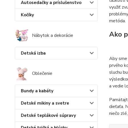
ťažkosti 
Autosedačky a príslušenstvo
využiť zv
problémy 
Kočíky
metóda.
Ako p
Nábytok a dekorácie
Detská izba
Aby sme ú
prvého ko
sluchu bu
Oblečenie
výsledkom
a vedie l
Bundy a kabáty
Pamätajte
Detské mikiny a svetre
dieťaťa. 
niečo zlé
Detské teplákové súpravy
Detské tričká a blúzky