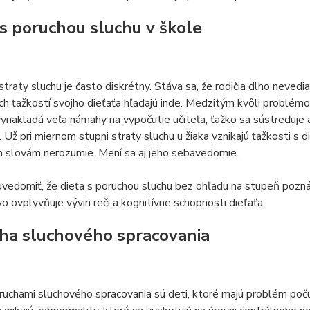
 s poruchou sluchu v škole
straty sluchu je často diskrétny. Stáva sa, že rodičia dlho neved
h ťažkostí svojho dieťaťa hľadajú inde. Medzitým kvôli problémo
ynakladá veľa námahy na vypočutie učiteľa, ťažko sa sústreďuje 
 Už pri miernom stupni straty sluchu u žiaka vznikajú ťažkosti s d
m slovám nerozumie. Mení sa aj jeho sebavedomie.
uvedomiť, že dieťa s poruchou sluchu bez ohľadu na stupeň pozná
vo ovplyvňuje vývin reči a kognitívne schopnosti dieťaťa.
ha sluchového spracovania
ruchami sluchového spracovania sú deti, ktoré majú problém poč