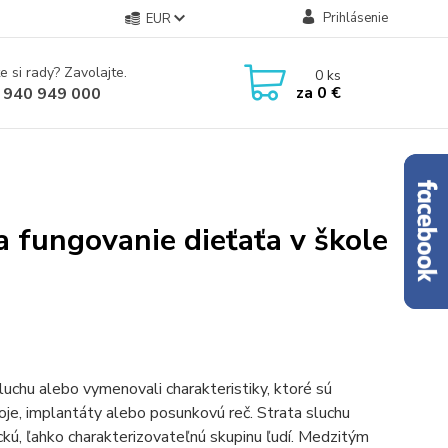
Prihlásenie
EUR
e si rady? Zavolajte.
0
ks
za
0 €
 940 949 000
a fungovanie dieťaťa v škole
luchu alebo vymenovali charakteristiky, ktoré sú
roje, implantáty alebo posunkovú reč. Strata sluchu
ckú, ľahko charakterizovateľnú skupinu ľudí. Medzitým