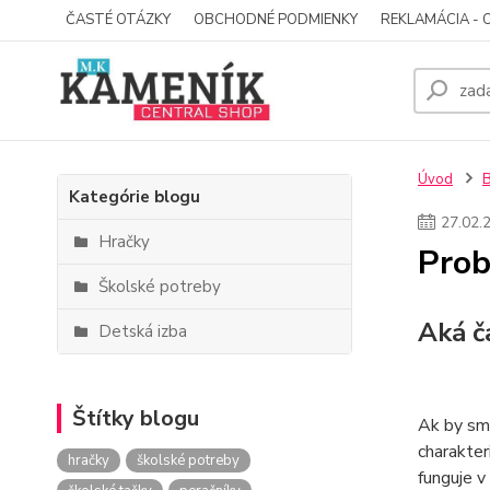
ČASTÉ OTÁZKY
OBCHODNÉ PODMIENKY
REKLAMÁCIA - 
Úvod
Kategórie blogu
27
.
02
.
Hračky
Prob
Školské potreby
Aká č
Detská izba
Štítky blogu
Ak by sme
charakter
hračky
školské potreby
funguje v