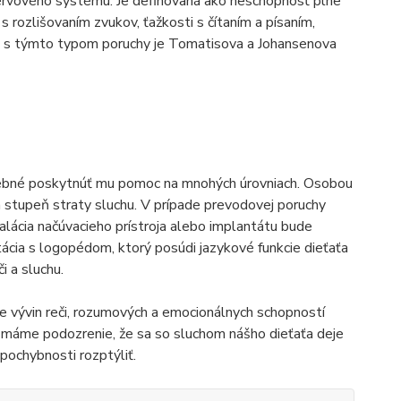
 nervového systému. Je definovaná ako neschopnosť plne
 rozlišovaním zvukov, ťažkosti s čítaním a písaním,
ce s týmto typom poruchy je Tomatisova a Johansenova
trebné poskytnúť mu pomoc na mnohých úrovniach. Osobou
a stupeň straty sluchu. V prípade prevodovej poruchy
talácia načúvacieho prístroja alebo implantátu bude
tácia s logopédom, ktorý posúdi jazykové funkcie dieťaťa
i a sluchu.
je vývin reči, rozumových a emocionálnych schopností
ď máme podozrenie, že sa so sluchom nášho dieťaťa deje
pochybnosti rozptýliť.