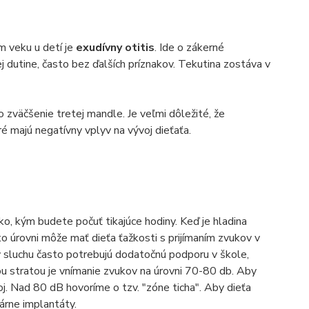
m veku u detí je
exudívny otitis
. Ide o zákerné
j dutine, často bez ďalších príznakov. Tekutina zostáva v
o zväčšenie tretej mandle. Je veľmi dôležité, že
 majú negatívny vplyv na vývoj dieťaťa.
o, kým budete počuť tikajúce hodiny. Keď je hladina
o úrovni môže mať dieťa ťažkosti s prijímaním zvukov v
y sluchu často potrebujú dodatočnú podporu v škole,
nou stratou je vnímanie zvukov na úrovni 70-80 db. Aby
oj. Nad 80 dB hovoríme o tzv. "zóne ticha". Aby dieťa
árne implantáty.