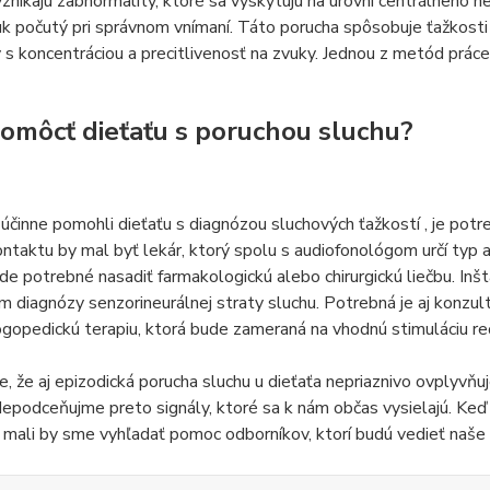
vznikajú zabnormality, ktoré sa vyskytujú na úrovni centrálneho
uk počutý pri správnom vnímaní. Táto porucha spôsobuje ťažkosti s
s koncentráciou a precitlivenosť na zvuky. Jednou z metód prá
omôcť dieťaťu s poruchou sluchu?
činne pomohli dieťaťu s diagnózou sluchových ťažkostí , je po
ntaktu by mal byť lekár, ktorý spolu s audiofonológom určí typ 
de potrebné nasadiť farmakologickú alebo chirurgickú liečbu. Inš
 diagnózy senzorineurálnej straty sluchu. Potrebná je aj konzul
ogopedickú terapiu, ktorá bude zameraná na vhodnú stimuláciu reč
, že aj epizodická porucha sluchu u dieťaťa nepriaznivo ovplyvňu
Nepodceňujme preto signály, ktoré sa k nám občas vysielajú. Ke
, mali by sme vyhľadať pomoc odborníkov, ktorí budú vedieť naše 