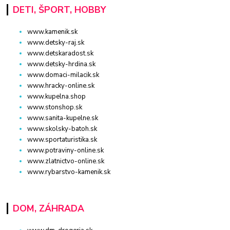
DETI, ŠPORT, HOBBY
www.kamenik.sk
www.detsky-raj.sk
www.detskaradost.sk
www.detsky-hrdina.sk
www.domaci-milacik.sk
www.hracky-online.sk
www.kupelna.shop
www.stonshop.sk
www.sanita-kupelne.sk
www.skolsky-batoh.sk
www.sportaturistika.sk
www.potraviny-online.sk
www.zlatnictvo-online.sk
www.rybarstvo-kamenik.sk
DOM, ZÁHRADA