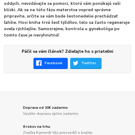
oddych, nevzdávajte sa pomoci, ktorú vám ponúkajú vaši
blízki. Ak sa na túto fázu materstva vopred správne
pripravíte, určite sa vám bude šestonedelie prechádzať
ľahšie. Hoci kniha trvá šesť týždňov, telo sa často regeneruje
oveľa rýchlejšie. Samozrejme, kontrola u gynekológa po
tomto čase je nevyhnutná!
Páčil sa vám článok? Zdieľajte ho s priateľmi
Facebook
Twitter
Doprava od 30€ zadarmo
Využite dopravu úplne zadarmo
8 rokov na trhu
Značka Kameník Vás presvedčí o kvalite