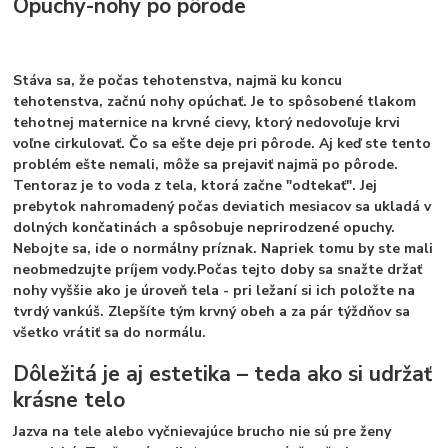
Opuchy-nohy po pôrode
Stáva sa, že počas tehotenstva, najmä ku koncu
tehotenstva, začnú nohy opúchať. Je to spôsobené tlakom
tehotnej maternice na krvné cievy, ktorý nedovoľuje krvi
voľne cirkulovať. Čo sa ešte deje pri pôrode. Aj keď ste tento
problém ešte nemali, môže sa prejaviť najmä po pôrode.
Tentoraz je to voda z tela, ktorá začne "odtekať". Jej
prebytok nahromadený počas deviatich mesiacov sa ukladá v
dolných končatinách a spôsobuje neprirodzené opuchy.
Nebojte sa, ide o normálny príznak. Napriek tomu by ste mali
neobmedzujte príjem vody.
Počas tejto doby sa snažte držať
nohy vyššie ako je úroveň tela - pri ležaní si ich položte na
tvrdý vankúš. Zlepšíte tým krvný obeh a za pár týždňov sa
všetko vrátiť sa do normálu.
Dôležitá je aj estetika – teda ako si udržať
krásne telo
Jazva na tele alebo vyčnievajúce brucho nie sú pre ženy