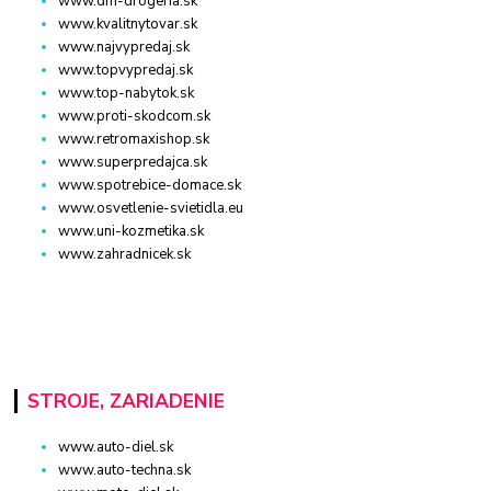
www.dm-drogeria.sk
www.kvalitnytovar.sk
www.najvypredaj.sk
www.topvypredaj.sk
www.top-nabytok.sk
www.proti-skodcom.sk
www.retromaxishop.sk
www.superpredajca.sk
www.spotrebice-domace.sk
www.osvetlenie-svietidla.eu
www.uni-kozmetika.sk
www.zahradnicek.sk
STROJE, ZARIADENIE
www.auto-diel.sk
www.auto-techna.sk