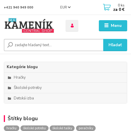
0
ks
EUR
+421 940 949 000
za
0 €
Menu
Hľadať
Kategórie blogu
Hračky
Školské potreby
Detská izba
Štítky blogu
hračky
školské potreby
školské tašky
peračníky