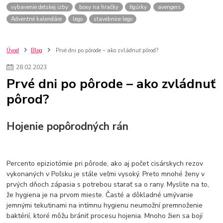
vybavenie detskej izby
boxy na hračky
figúrky
avengers
Adventné kalendáre
lego
stavebnice lego
Úvod
Blog
Prvé dni po pôrode – ako zvládnuť pôrod?
28
.
02
.
2023
Prvé dni po pôrode – ako zvládnuť
pôrod?
Hojenie popôrodných rán
Percento epiziotómie pri pôrode, ako aj počet cisárskych rezov
vykonaných v Poľsku je stále veľmi vysoký. Preto mnohé ženy v
prvých dňoch zápasia s potrebou starať sa o rany. Myslite na to,
že hygiena je na prvom mieste. Časté a dôkladné umývanie
jemnými tekutinami na intímnu hygienu neumožní premnoženie
baktérií, ktoré môžu brániť procesu hojenia. Mnoho žien sa bojí