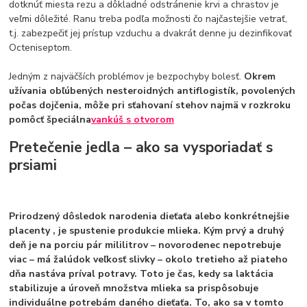
dotknúť miesta rezu a dôkladné odstránenie krvi a chrastov je
veľmi dôležité. Ranu treba podľa možnosti čo najčastejšie vetrať,
t.j. zabezpečiť jej prístup vzduchu a dvakrát denne ju dezinfikovať
Octeniseptom.
Jedným z najväčších problémov je bezpochyby bolesť.
Okrem
užívania obľúbených nesteroidných antiflogistík, povolených
počas dojčenia, môže pri sťahovaní stehov najmä v rozkroku
pomôcť špeciálna
vankúš s otvorom
Pretečenie jedla – ako sa vysporiadať s
prsiami
Prirodzený dôsledok narodenia dieťaťa alebo konkrétnejšie
placenty , je spustenie produkcie mlieka. Kým prvý a druhý
deň je na porciu pár mililitrov – novorodenec nepotrebuje
viac – má žalúdok veľkosť slivky – okolo tretieho až piateho
dňa nastáva príval potravy. Toto je čas, kedy sa laktácia
stabilizuje a úroveň množstva mlieka sa prispôsobuje
individuálne potrebám daného dieťaťa. To, ako sa v tomto