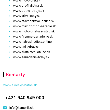
www.moto-diel.sk
www.profi-dielna.sk
www.polno-stroje.sk
www.krby-kotly.sk
www.stavebnictvo-online.sk
www.maxiobchod-naradie.sk
www.moto-prislusenstvo.sk
www.firemne-zariadenie.sk
www.nahradnediely.online
www.uni-zdrav.sk
www.zlatnictvo-online.sk
www.zariadenie-firmy.sk
Kontakty
www.skolsky-batoh.sk
+421 940 949 000
info@kamenik.sk