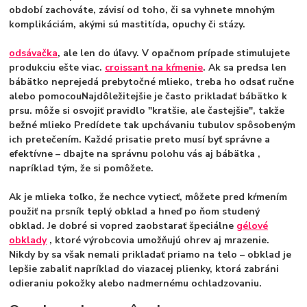
období zachováte, závisí od toho, či sa vyhnete mnohým
komplikáciám, akými sú mastitída, opuchy či stázy.
odsávačka
, ale len do úľavy. V opačnom prípade stimulujete
produkciu ešte viac.
croissant na kŕmenie
. Ak sa predsa len
bábätko neprejedá prebytočné mlieko, treba ho odsať ručne
alebo pomocou
Najdôležitejšie je často prikladať bábätko k
prs
u. môže si osvojiť pravidlo "kratšie, ale častejšie", takže
bežné mlieko Predídete tak upchávaniu tubulov spôsobeným
ich pretečením. Každé prisatie preto musí byť správne a
efektívne – dbajte na správnu polohu vás aj bábätka ,
napríklad tým, že si pomôžete.
Ak je mlieka toľko, že nechce vytiecť, môžete pred kŕmením
použiť na prsník teplý obklad a hneď po ňom studený
obklad. Je dobré si vopred zaobstarať špeciálne
gélové
obklady
, ktoré výrobcovia umožňujú ohrev aj mrazenie.
Nikdy by sa však nemali prikladať priamo na telo – obklad je
lepšie zabaliť napríklad do viazacej plienky, ktorá zabráni
odieraniu pokožky alebo nadmernému ochladzovaniu.