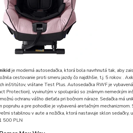
nikid
je moderná autosedačka, ktorá bola navrhnutá tak, aby zai
ožnila cestovanie proti smeru jazdy čo najdlhšie, t.j. 5 rokov. . A
ých inštitútov, vrátane Test Plus. Autosedačka RWF je vybave
act Protection), vyvinutým v spolupráci so známym nemeckým in
 možnú ochranu vášho dieťaťa pri bočnom náraze. Sedačka má un
m popruhu a pre pohodlie je vybavená aretačným mechanizmom. Sa
eľmi stabilnou v aute a nožička, ktorá nastavuje sklon sedačky, u
e 1 500 PLN