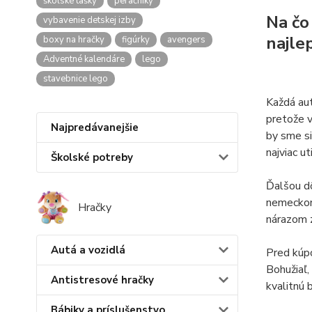
školské tašky
peračníky
Na čo
vybavenie detskej izby
najle
boxy na hračky
figúrky
avengers
Adventné kalendáre
lego
stavebnice lego
Každá au
pretože v
Najpredávanejšie
by sme si
najviac u
Školské potreby
Ďalšou dô
nemeckom
Hračky
nárazom z
Autá a vozidlá
Pred kúpo
Bohužiaľ,
Antistresové hračky
kvalitnú 
Bábiky a príslušenstvo