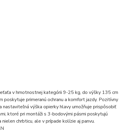
ieťaťa v hmotnostnej kategórii 9-25 kg, do výšky 135 cm
m poskytuje primeranú ochranu a komfort jazdy. Pozitívny
 a nastaviteľná výška opierky hlavy umožňuje prispôsobiť
ásmi, ktoré pri montáži s 3-bodovými pásmi poskytujú
ielen chrbticu, ale v prípade kolízie aj panvu.
LN