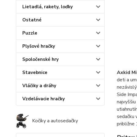
Lietadlá, rakety, loďky
Ostatné
Puzzle
Plyšové hračky
Spoločenské hry
Axkid Mi
Stavebnice
deti a um
Vláčiky a dráhy
nezávisl
Side Imp
Vzdelávacie hračky
najvyššiu
utiahnutí
sedačku v
Kočíky a autosedačky
približn