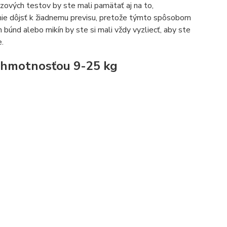
zových testov by ste mali pamätať aj na to,
ie dôjsť k žiadnemu previsu, pretože týmto spôsobom
 búnd alebo mikín by ste si mali vždy vyzliecť, aby ste
e.
 hmotnosťou 9-25 kg