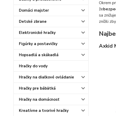
Okrem pri
že
bezpeč
Domáci majster
sa znižuj
znížili z
Detské zbrane
Najbe
Elektronické hračky
Figúrky a postavičky
Axkid 
Hopsadlá a skákadlá
Hračky do vody
Hračky na diaľkové ovládanie
Hračky pre bábätká
Hračky na domácnosť
Kreatívne a tvorivé hračky