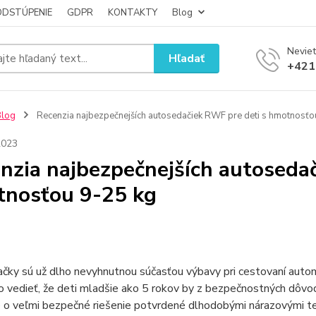
ODSTÚPENIE
GDPR
KONTAKTY
Blog
Neviet
Hľadať
+421
Blog
Recenzia najbezpečnejších autosedačiek RWF pre deti s hmotnosťo
2023
nzia najbezpečnejších autosedač
nosťou 9-25 kg
ky sú už dlho nevyhnutnou súčasťou výbavy pri cestovaní autom
to vedieť, že deti mladšie ako 5 rokov by z bezpečnostných dôvod
 o veľmi bezpečné riešenie potvrdené dlhodobými nárazovými t