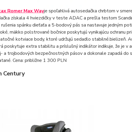
itax Romer Max Way
je spoľahlivá autosedačka chrbtom v smere
ačka získala 4 hviezdičky v teste ADAC a prešla testom Scand
 rušenia spánku dieťaťa a 5-bodový pás sa nastavuje jedným potia
oké, mäkko polstrované bočnice poskytujú vynikajúcu ochranu pr
atočné kotviace body, ktoré udržujú sedadlo stabilné.bielizeň
rá poskytuje extra stabilitu a príslušný indikátor indikuje, že je
j- a trojbodových bezpečnostných pásov a dokonale zapadá do st
atané. Cena: približne 1 300 PLN
n Century