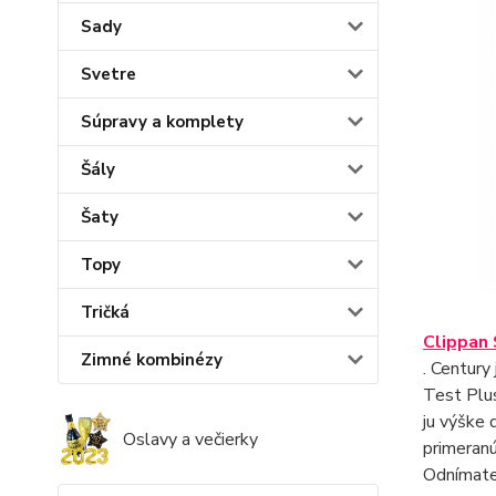
Sady
Svetre
Súpravy a komplety
Šály
Šaty
Topy
Tričká
Clippan 
Zimné kombinézy
. Century
Test Plus
ju výške 
Oslavy a večierky
primeranú
Odnímateľ