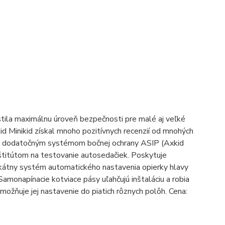
stila maximálnu úroveň bezpečnosti pre malé aj veľké
xkid Minikid získal mnoho pozitívnych recenzií od mnohých
ná dodatočným systémom bočnej ochrany ASIP (Axkid
štitútom na testovanie autosedačiek. Poskytuje
ikátny systém automatického nastavenia opierky hlavy
monapínacie kotviace pásy uľahčujú inštaláciu a robia
možňuje jej nastavenie do piatich rôznych polôh. Cena: