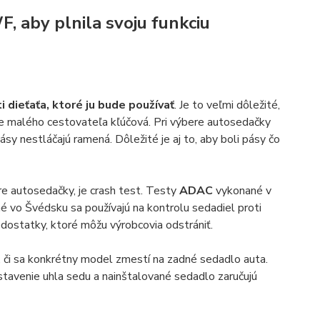
, aby plnila svoju funkciu
 dieťaťa, ktoré ju bude používať
. Je to veľmi dôležité,
ne malého cestovateľa kľúčová. Pri výbere autosedačky
ásy nestláčajú ramená. Dôležité je aj to, aby boli pásy čo
re autosedačky, je crash test. Testy
ADAC
vykonané v
 vo Švédsku sa používajú na kontrolu sedadiel proti
edostatky, ktoré môžu výrobcovia odstrániť.
, či sa konkrétny model zmestí na zadné sedadlo auta.
astavenie uhla sedu a nainštalované sedadlo zaručujú