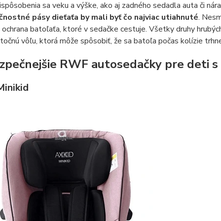
spôsobenia sa veku a výške, ako aj zadného sedadla auta či nára
nostné pásy dieťaťa by mali byť čo najviac utiahnuté
. Nesm
e ochrana batoľaťa, ktoré v sedačke cestuje. Všetky druhy hrubých
bytočnú vôľu, ktorá môže spôsobiť, že sa batoľa počas kolízie trhn
zpečnejšie RWF autosedačky pre deti s
Minikid