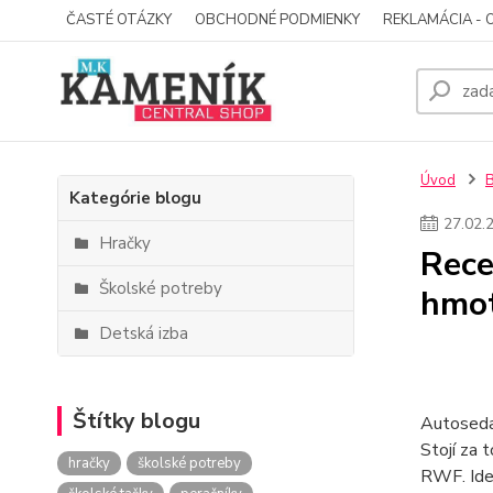
ČASTÉ OTÁZKY
OBCHODNÉ PODMIENKY
REKLAMÁCIA - 
Úvod
Kategórie blogu
27
.
02
.
Hračky
Rece
Školské potreby
hmot
Detská izba
Štítky blogu
Autosedač
Stojí za 
hračky
školské potreby
RWF. Ide