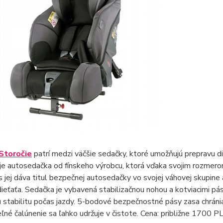
Storočie
patrí medzi väčšie sedačky, ktoré umožňujú prepravu d
 je autosedačka od fínskeho výrobcu, ktorá vďaka svojim rozmero
 jej dáva titul bezpečnej autosedačky vo svojej váhovej skupine
dieťaťa. Sedačka je vybavená stabilizačnou nohou a kotviacimi p
 stabilitu počas jazdy. 5-bodové bezpečnostné pásy zasa chránia n
né čalúnenie sa ľahko udržuje v čistote. Cena: približne 1700 P