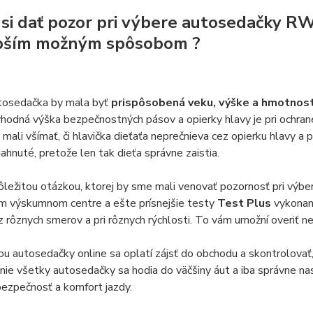
 si dať pozor pri výbere autosedačky RWF
pším možným spôsobom ?
tosedačka by mala byť
prispôsobená veku, výške a hmotnosti
hodná výška bezpečnostných pásov a opierky hlavy je pri ochra
 mali všímať, či hlavička dieťaťa neprečnieva cez opierku hlavy a p
tiahnuté, pretože len tak dieťa správne zaistia.
ležitou otázkou, ktorej by sme mali venovať pozornosť pri výbe
 výskumnom centre a ešte prísnejšie testy
Test Plus
vykonané
 rôznych smerov a pri rôznych rýchlosti. To vám umožní overiť n
u autosedačky online sa oplatí zájsť do obchodu a skontrolovať
 nie všetky autosedačky sa hodia do väčšiny áut a iba správne n
bezpečnosť a komfort jazdy.