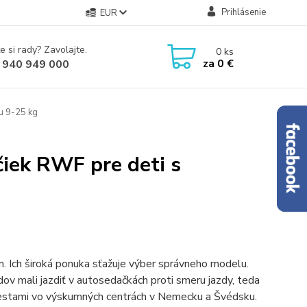
Prihlásenie
EUR
e si rady? Zavolajte.
0
ks
za
0 €
 940 949 000
u 9-25 kg
iek RWF pre deti s
. Ich široká ponuka sťažuje výber správneho modelu.
ov mali jazdiť v autosedačkách proti smeru jazdy, teda
estami vo výskumných centrách v Nemecku a Švédsku.