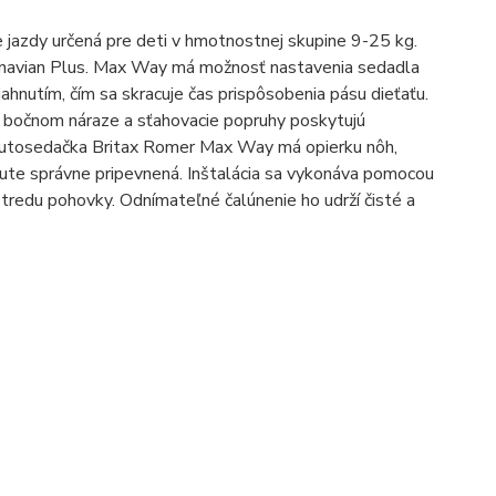
 jazdy určená pre deti v hmotnostnej skupine 9-25 kg.
inavian Plus. Max Way má možnosť nastavenia sedadla
hnutím, čím sa skracuje čas prispôsobenia pásu dieťaťu.
i bočnom náraze a sťahovacie popruhy poskytujú
. Autosedačka Britax Romer Max Way má opierku nôh,
 v aute správne pripevnená. Inštalácia sa vykonáva pomocou
redu pohovky. Odnímateľné čalúnenie ho udrží čisté a