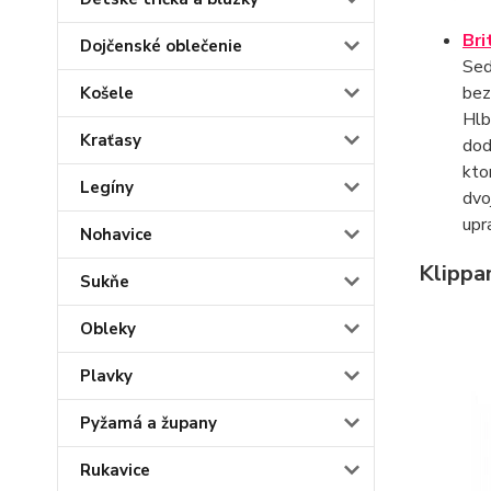
Br
Dojčenské oblečenie
Sed
bez
Košele
Hlb
Kraťasy
dod
kto
Legíny
dvo
upr
Nohavice
Klippa
Sukňe
Obleky
Plavky
Pyžamá a župany
Rukavice