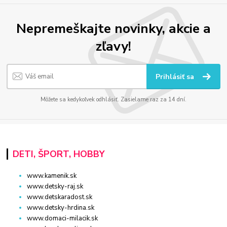
Nepremeškajte novinky, akcie a
zľavy!
Prihlásiť sa
Môžete sa kedykoľvek odhlásiť. Zasielame raz za 14 dní.
DETI, ŠPORT, HOBBY
www.kamenik.sk
www.detsky-raj.sk
www.detskaradost.sk
www.detsky-hrdina.sk
www.domaci-milacik.sk