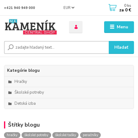
0
ks
EUR
+421 940 949 000
za
0 €
Menu
Hľadať
Kategórie blogu
Hračky
Školské potreby
Detská izba
Štítky blogu
hračky
školské potreby
školské tašky
peračníky