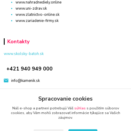
www.nahradnediely.online
www.uni-zdrav.sk
www.zlatnictvo-online.sk
www.zariadenie-firmy.sk
Kontakty
www.skolsky-batoh.sk
+421 940 949 000
info@kamenik.sk
Spracovanie cookies
Náš e-shop a partneri potrebujú Váš
súhlas
s použitím súborov
cookies, aby Vám mohli zobrazovať informácie týkajúce sa Vašich
záujmov.
© 2024 Všetky práva vyhradené KAMENIK.SK
Vytvorené na
Eshop-rychlo.sk