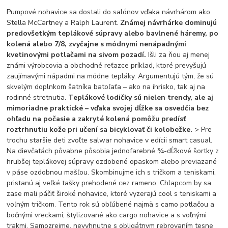
Pumpové nohavice sa dostali do salónov vďaka návrhárom ako
Stella McCartney a Ralph Laurent.
Známej návrhárke dominujú
predovšetkým teplákové súpravy alebo bavlnené háremy, po
kolená alebo 7/8, zvyčajne s módnymi nenápadnými
kvetinovými potlačami na sivom pozadí.
Išli za ňou aj menej
známi výrobcovia a obchodné reťazce príklad, ktoré prevyšujú
zaujímavými nápadmi na módne tepláky. Argumentujú tým, že sú
skvelým doplnkom šatníka batoľaťa – ako na ihrisko, tak aj na
rodinné stretnutia.
Teplákové lodičky sú nielen trendy, ale aj
mimoriadne praktické – vďaka svojej dĺžke sa osvedčia bez
ohľadu na počasie a zakryté kolená pomôžu predísť
roztrhnutiu kože pri učení sa bicyklovať či kolobežke.
> Pre
trochu staršie deti zvoľte salwar nohavice v edícii smart casual.
Na dievčatách pôvabne pôsobia jednofarebné ¾-dĺžkové šortky z
hrubšej teplákovej súpravy ozdobené opaskom alebo previazané
v páse ozdobnou mašľou. Skombinujme ich s tričkom a teniskami,
pristanú aj veľké tašky prehodené cez rameno. Chlapcom by sa
zase mali páčiť široké nohavice, ktoré vyzerajú cool s teniskami a
voľným tričkom. Tento rok sú obľúbené najmä s camo potlačou a
bočnými vreckami, štylizované ako cargo nohavice a s voľnými
trakmi. Samozrejme, nevyhnutne s obligátnym rebrovaním tesne