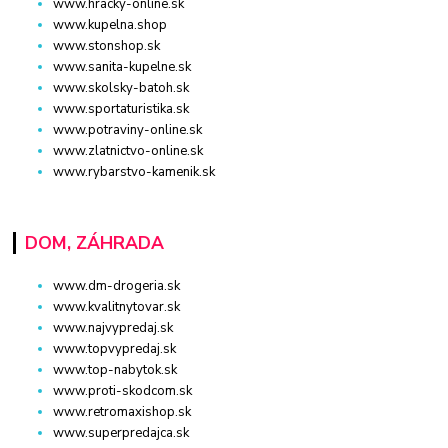
www.hracky-online.sk
www.kupelna.shop
www.stonshop.sk
www.sanita-kupelne.sk
www.skolsky-batoh.sk
www.sportaturistika.sk
www.potraviny-online.sk
www.zlatnictvo-online.sk
www.rybarstvo-kamenik.sk
DOM, ZÁHRADA
www.dm-drogeria.sk
www.kvalitnytovar.sk
www.najvypredaj.sk
www.topvypredaj.sk
www.top-nabytok.sk
www.proti-skodcom.sk
www.retromaxishop.sk
www.superpredajca.sk