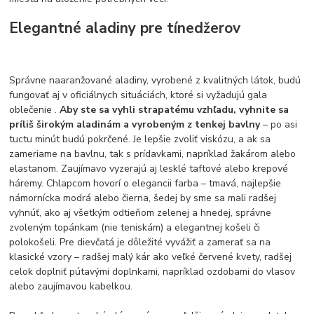
Elegantné aladiny pre tínedžerov
Správne naaranžované aladiny, vyrobené z kvalitných látok, budú
fungovať aj v oficiálnych situáciách, ktoré si vyžadujú gala
oblečenie .
Aby ste sa vyhli strapatému vzhľadu, vyhnite sa
príliš širokým aladinám a vyrobeným z tenkej bavlny
– po asi
tuctu minút budú pokrčené. Je lepšie zvoliť viskózu, a ak sa
zameriame na bavlnu, tak s prídavkami, napríklad žakárom alebo
elastanom. Zaujímavo vyzerajú aj lesklé taftové alebo krepové
háremy. Chlapcom hovorí o elegancii farba – tmavá, najlepšie
námornícka modrá alebo čierna, šedej by sme sa mali radšej
vyhnúť, ako aj všetkým odtieňom zelenej a hnedej, správne
zvoleným topánkam (nie teniskám) a elegantnej košeli či
polokošeli. Pre dievčatá je dôležité vyvážiť a zamerať sa na
klasické vzory – radšej malý kár ako veľké červené kvety, radšej
celok doplniť pútavými doplnkami, napríklad ozdobami do vlasov
alebo zaujímavou kabelkou.