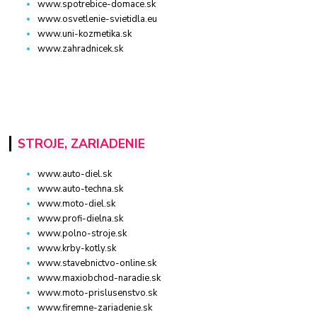
www.spotrebice-domace.sk
www.osvetlenie-svietidla.eu
www.uni-kozmetika.sk
www.zahradnicek.sk
STROJE, ZARIADENIE
www.auto-diel.sk
www.auto-techna.sk
www.moto-diel.sk
www.profi-dielna.sk
www.polno-stroje.sk
www.krby-kotly.sk
www.stavebnictvo-online.sk
www.maxiobchod-naradie.sk
www.moto-prislusenstvo.sk
www.firemne-zariadenie.sk