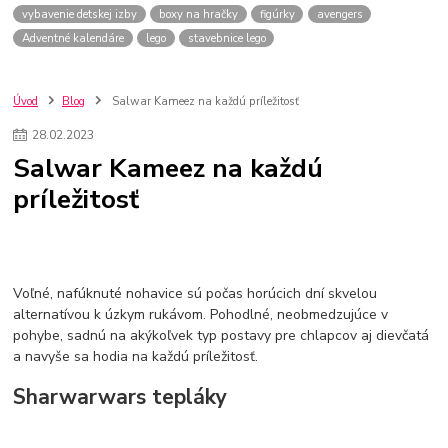
vybavenie detskej izby
boxy na hračky
figúrky
avengers
Adventné kalendáre
lego
stavebnice lego
Úvod
Blog
Salwar Kameez na každú príležitosť
28
.
02
.
2023
Salwar Kameez na každú
príležitosť
Voľné, nafúknuté nohavice sú počas horúcich dní skvelou
alternatívou k úzkym rukávom. Pohodlné, neobmedzujúce v
pohybe, sadnú na akýkoľvek typ postavy pre chlapcov aj dievčatá
a navyše sa hodia na každú príležitosť.
Sharwarwars tepláky