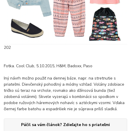
202
Fotka. Cool Club, 5.10.2015, H&M, Badoxx, Paso
Iný návrh možno použiť na dennej báze, napr. na stretnutie s
priateľmi. Dievčenský pohodlný a módny vzhľad. Volány zdobiace
tričko sú teraz na vrchole, rovnako ako džínsová bunda (tiež
zdobená volánmi). Skvele vyzerajú v kombinácii so spodkom v
podobe ružových háremových nohavíc s aztéckymi vzormi. Vďaka
čiernej farbe batohu a espadriliek nie je súprava príliš sladká.
Páčil sa vám článok? Zdieľajte ho s priateľmi