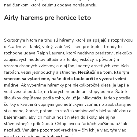
nad členkom, ktoré celému dodáva nonšalanciu.
Airly-harems pre horúce leto
Skutočným hitom na trhu sú háremy, ktoré sa spájajú s rozprávkou
o Aladinovi - ľahký, voľný, vzdušný - sen pre teplo. Trendy tu
rozhodne udáva Ralph Laurent, ktorý nedávno predstavil niekoľko
zaujímavých modelov alladine z tenkej viskózy, s pôvabným
vzorom drobných kvietkov, ale aj ľan, ladený v svetlých zemitých
farbách, veľmi jednoduchý a striedmy.
Nezáleží na tom, ktorým
smerom sa vyberieme, naše dieťa bude určite vyzerať veľmi
módne.
Ak vyberáme háremky pre niekoľkoročné dieťa, je lepšie
voliť veselé potlače, na ktorých nebude ani stopy po hre. Šatník
školákov dopĺňame podľa toho, čo už je. Milovníčku farieb potešia
šortky s kvetmi či vtipnými geometrickými vzormi, no zaobstarajme
si aj menej žiarivé, potom ich stačí skombinovať s bielou blúzkou a
balerínkami, aby ich mohla nosiť nielen do školy, ale aj na
slávnostnejšie príležitosti. Chlapcovi na farbách väčšinou až tak
nezáleží. Venujme pozornosť vreckám – čím ich je viac, tým viac
miesta na uloženie potrebných vecí.