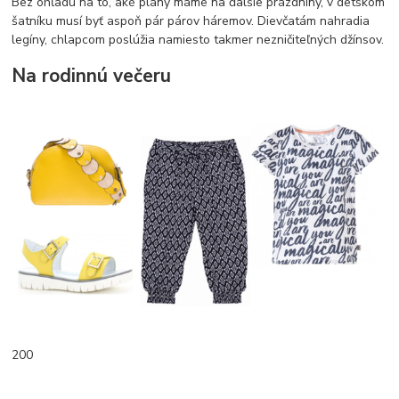
Bez ohľadu na to, aké plány máme na ďalšie prázdniny, v detskom
šatníku musí byť aspoň pár párov háremov. Dievčatám nahradia
legíny, chlapcom poslúžia namiesto takmer nezničiteľných džínsov.
Na rodinnú večeru
200