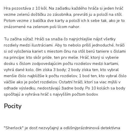
Hra pozostáva z 10 kôl. Na začiatku každého hráča si jeden hráč
vezme zelenú doštičku zo zásobníka, prevráti ju a položí na stôl.
Potom vezme z balíčka dve karty a položí ich k sebe tak, ako je to
znázornené na zelenom poli lícom nahor.
Tu začína súťaž. Hráči sa snažia čo najrýchlejšie nájsť všetky
rozdiely medzi ilustráciami. Aby to nebolo príliš jednoduché, hráči
si od vyloženia kariet s miestom činu na stôl berú taniere s číslami
na princípe: kto skôr príde, ten prv melie. Hráč, ktorý si vyberie
dosku s číslom zodpovedajúcim počtu rozdielov medzi kartami,
vyhrá dané kolo, čím získa 3 body; 2 body získa ten, kto vybral
menšie číslo najbližšie k počtu rozdielov, 1 bod ten, kto vybral číslo
väčšie ako je počet rozdielov. Ostatní hráči, ktorí sa viac mýlili v
odhade výsledku, nedostávajú žiadne body. Po 10 kolách sa body
spočítajú a vyhráva hráč s najvyšším počtom bodov.
Pocity
"Sherlock" je dosť nezvyčajný a odlišnýprázdninová detektívna