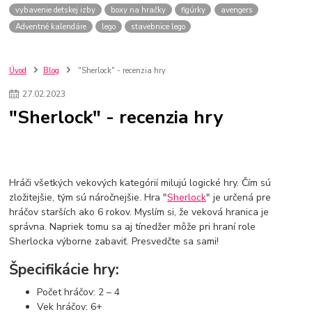
vybavenie detskej izby
boxy na hračky
figúrky
avengers
Adventné kalendáre
lego
stavebnice lego
Úvod
Blog
"Sherlock" - recenzia hry
27
.
02
.
2023
"Sherlock" - recenzia hry
Hráči všetkých vekových kategórií milujú logické hry. Čím sú
zložitejšie, tým sú náročnejšie. Hra "
Sherlock
" je určená pre
hráčov starších ako 6 rokov. Myslím si, že veková hranica je
správna. Napriek tomu sa aj tínedžer môže pri hraní role
Sherlocka výborne zabaviť. Presvedčte sa sami!
Špecifikácie hry:
Počet hráčov: 2 – 4
Vek hráčov: 6+