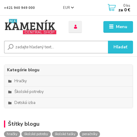
0
ks
EUR
+421 940 949 000
za
0 €
Menu
Hľadať
Kategórie blogu
Hračky
Školské potreby
Detská izba
Štítky blogu
hračky
školské potreby
školské tašky
peračníky