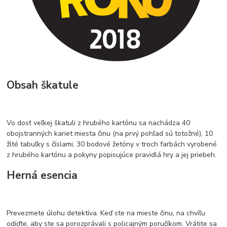
Obsah škatule
Vo dosť veľkej škatuli z hrubého kartónu sa nachádza 40
obojstranných kariet miesta činu (na prvý pohľad sú totožné), 10
žlté tabuľky s číslami, 30 bodové žetóny v troch farbách vyrobené
z hrubého kartónu a pokyny popisujúce pravidlá hry a jej priebeh.
Herná esencia
Prevezmete úlohu detektíva. Keď ste na mieste činu, na chvíľu
odíďte, aby ste sa porozprávali s policajným poručíkom. Vrátite sa