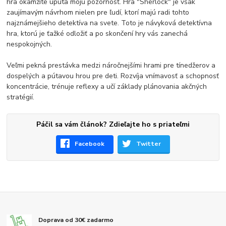
hra okamžite upúta moju pozornosť. Hra "Sherlock" je však
zaujímavým návrhom nielen pre ľudí, ktorí majú radi tohto
najznámejšieho detektíva na svete. Toto je návyková detektívna
hra, ktorú je ťažké odložiť a po skončení hry vás zanechá
nespokojných.
Veľmi pekná prestávka medzi náročnejšími hrami pre tínedžerov a
dospelých a pútavou hrou pre deti. Rozvíja vnímavosť a schopnosť
koncentrácie, trénuje reflexy a učí základy plánovania akčných
stratégií.
Páčil sa vám článok? Zdieľajte ho s priateľmi
Facebook
Twitter
Doprava od 30€ zadarmo