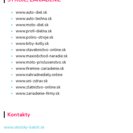
www.auto-diel.sk
www.auto-techna.sk
www.moto-diel.sk
www.profi-dielna.sk
www.polno-stroje.sk
www.krby-kotly.sk
www.stavebnictvo-online.sk
www.maxiobchod-naradie.sk
www.moto-prislusenstvo.sk
www.firemne-zariadenie.sk
www.nahradnediely.online
www.uni-zdrav.sk
www.zlatnictvo-online.sk
www.zariadenie-firmy.sk
Kontakty
www.skolsky-batoh.sk