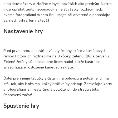
a nájdete dôkazy o zločine v iných pozíciách ako predtým. Niekto
musí upratať tento neporiadok a nájsť všetky rozdiely medzi
dvoma fotografiami miesta činu. Majte oči otvorené a ponáhľajte
sa, nech vyhrá ten najlepší!
Nastavenie hry
Pred prvou hrou odstráňte všetky žetóny skóre z kartónových
rámov. Potom ich roztriedime na 3 kôpky, zelenú, žltú a červenú.
Zelené žetóny sú umiestnené lícom nadol, takže ilustrácie
znázorňujúce rozloženie kariet sú zakryté.
Ďalej prehneme tabuľky s číslami na polovicu a položíme ich na
stôl tak, aby k nim mal každý hráč voľný prístup. Zamiešajte karty
s fotografiami z miesta činu a položte ich do stredu stola.
Pripravený začať!
Spustenie hry