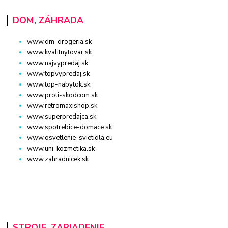
DOM, ZÁHRADA
www.dm-drogeria.sk
www.kvalitnytovar.sk
www.najvypredaj.sk
www.topvypredaj.sk
www.top-nabytok.sk
www.proti-skodcom.sk
www.retromaxishop.sk
www.superpredajca.sk
www.spotrebice-domace.sk
www.osvetlenie-svietidla.eu
www.uni-kozmetika.sk
www.zahradnicek.sk
STROJE, ZARIADENIE