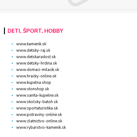
DETI, ŠPORT, HOBBY
www.kamenik.sk
www.detsky-raj.sk
www.detskaradost.sk
www.detsky-hrdina.sk
www.domaci-milacik.sk
www.hracky-online.sk
www.kupelna.shop
www.stonshop.sk
www.sanita-kupelne.sk
www.skolsky-batoh.sk
www.sportaturistika.sk
www.potraviny-online.sk
www.zlatnictvo-online.sk
www.rybarstvo-kamenik.sk