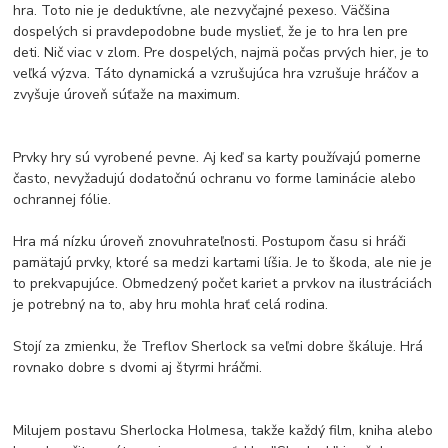
hra. Toto nie je deduktívne, ale nezvyčajné pexeso. Väčšina
dospelých si pravdepodobne bude myslieť, že je to hra len pre
deti. Nič viac v zlom. Pre dospelých, najmä počas prvých hier, je to
veľká výzva. Táto dynamická a vzrušujúca hra vzrušuje hráčov a
zvyšuje úroveň súťaže na maximum.
Prvky hry sú vyrobené pevne. Aj keď sa karty používajú pomerne
často, nevyžadujú dodatočnú ochranu vo forme laminácie alebo
ochrannej fólie.
Hra má nízku úroveň znovuhrateľnosti. Postupom času si hráči
pamätajú prvky, ktoré sa medzi kartami líšia. Je to škoda, ale nie je
to prekvapujúce. Obmedzený počet kariet a prvkov na ilustráciách
je potrebný na to, aby hru mohla hrať celá rodina.
Stojí za zmienku, že Treflov Sherlock sa veľmi dobre škáluje. Hrá
rovnako dobre s dvomi aj štyrmi hráčmi.
Milujem postavu Sherlocka Holmesa, takže každý film, kniha alebo