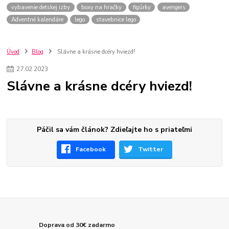
vybavenie detskej izby
boxy na hračky
figúrky
avengers
Adventné kalendáre
lego
stavebnice lego
Úvod
Blog
Slávne a krásne dcéry hviezd!
27
.
02
.
2023
Slávne a krásne dcéry hviezd!
Páčil sa vám článok? Zdieľajte ho s priateľmi
Facebook
Twitter
Doprava od 30€ zadarmo