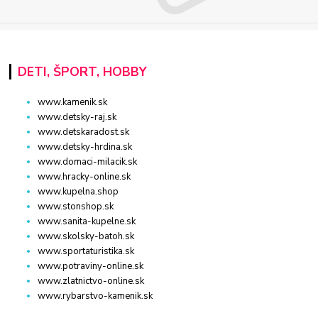
DETI, ŠPORT, HOBBY
www.kamenik.sk
www.detsky-raj.sk
www.detskaradost.sk
www.detsky-hrdina.sk
www.domaci-milacik.sk
www.hracky-online.sk
www.kupelna.shop
www.stonshop.sk
www.sanita-kupelne.sk
www.skolsky-batoh.sk
www.sportaturistika.sk
www.potraviny-online.sk
www.zlatnictvo-online.sk
www.rybarstvo-kamenik.sk