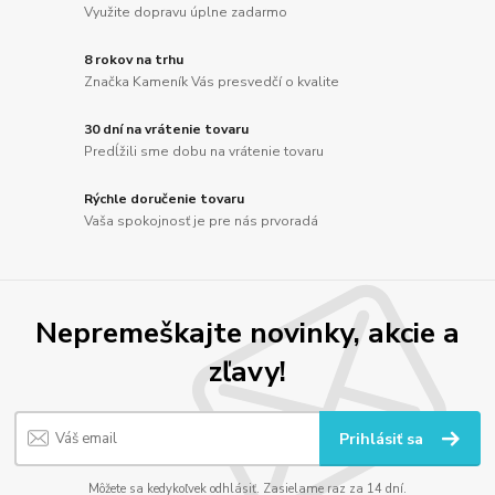
Využite dopravu úplne zadarmo
8 rokov na trhu
Značka Kameník Vás presvedčí o kvalite
30 dní na vrátenie tovaru
Predĺžili sme dobu na vrátenie tovaru
Rýchle doručenie tovaru
Vaša spokojnosť je pre nás prvoradá
Nepremeškajte novinky, akcie a
zľavy!
Prihlásiť sa
Môžete sa kedykoľvek odhlásiť. Zasielame raz za 14 dní.