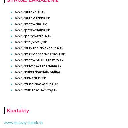
STROJE, ZARIADENIE
www.auto-diel.sk
www.auto-techna.sk
www.moto-diel.sk
www.profi-dielna.sk
www.polno-stroje.sk
www.krby-kotly.sk
www.stavebnictvo-online.sk
www.maxiobchod-naradie.sk
www.moto-prislusenstvo.sk
www.firemne-zariadenie.sk
www.nahradnediely.online
www.uni-zdrav.sk
www.zlatnictvo-online.sk
www.zariadenie-firmy.sk
Kontakty
www.skolsky-batoh.sk