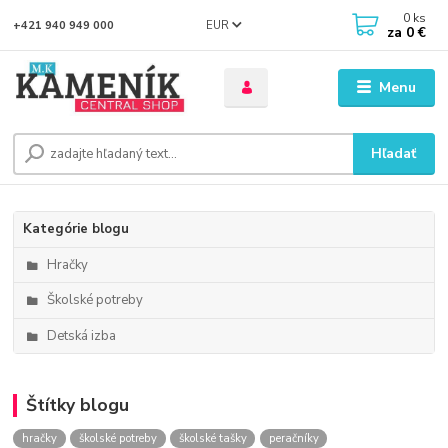
0
ks
EUR
+421 940 949 000
za
0 €
Menu
Hľadať
Kategórie blogu
Hračky
Školské potreby
Detská izba
Štítky blogu
hračky
školské potreby
školské tašky
peračníky