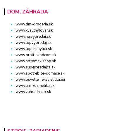
DOM, ZÁHRADA
www.dm-drogeria.sk
www.kvalitnytovar.sk
www.najvypredaj.sk
www.topvypredaj.sk
www.top-nabytok.sk
www.proti-skodcom.sk
www.retromaxishop.sk
www.superpredajca.sk
www.spotrebice-domace.sk
www.osvetlenie-svietidla.eu
www.uni-kozmetika.sk
www.zahradnicek.sk