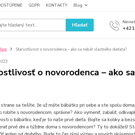
ODSTÚPENIE
GDPR
KONTAKTY
Blog
Neviet
Hľadať
+421
Blog
Starostlivosť o novorodenca – ako sa nebáť vlastného dieťaťa?
2023
ostlivosť o novorodenca – ako sa
 strane sa tešíte, že už máte bábätko pri sebe a ste spolu doma,
o robíte s novorodencom, správne? Ako vymeniť, zabaliť, odkvapk
vosti o bábätko, keď je to naše prvé dieťa. Bojíte sa koliky a bezs
rať prvé dni a týždne doma s novorodencom? Ty to dokážeš! Star
iť jeden od druhého. Bude to čas plný výziev a nových skúsenost