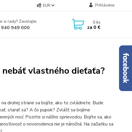
Prihlásenie
EUR
e si rady? Zavolajte.
0
ks
za
0 €
 940 949 000
 nebáť vlastného dieťaťa?
 na druhej strane sa bojíte, ako to zvládnete. Bude
ať, starať sa? A čo pupok? Zvlášť sa bojíme
enných nocí. Pozrite si nášho sprievodcu. Bojíte sa, ako
ostlivosť o novorodenca nie je náročná. Na začiatku sa
í.