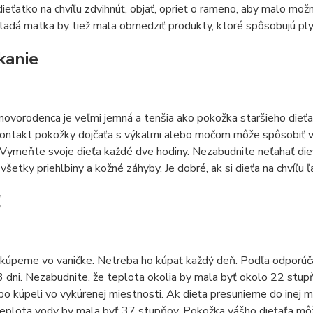
dieťatko na chvíľu zdvihnúť, objať, oprieť o rameno, aby malo mo
ladá matka by tiež mala obmedziť produkty, ktoré spôsobujú ply
kanie
ovorodenca je veľmi jemná a tenšia ako pokožka staršieho dieťa
ontakt pokožky dojčaťa s výkalmi alebo močom môže spôsobiť vred
Vymeňte svoje dieťa každé dve hodiny. Nezabudnite neťahať dieť
 všetky priehlbiny a kožné záhyby. Je dobré, ak si dieťa na chvíľu 
ľ
kúpeme vo vaničke. Netreba ho kúpať každý deň. Podľa odporúčan
 dni. Nezabudnite, že teplota okolia by mala byť okolo 22 stupňov
po kúpeli vo vykúrenej miestnosti. Ak dieťa presunieme do inej mi
eplota vody by mala byť 37 stupňov. Pokožka vášho dieťaťa môž