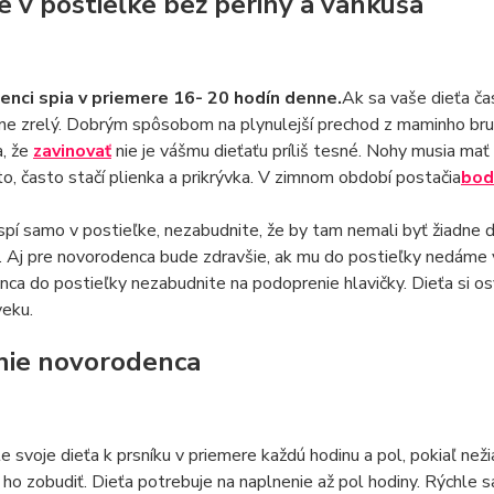
e v postieľke bez periny a vankúša
nci spia v priemere 16- 20 hodín denne.
Ak sa vaše dieťa ča
ne zrelý. Dobrým spôsobom na plynulejší prechod z maminho br
a, že
zavinovať
nie je vášmu dieťaťu príliš tesné. Nohy musia mať 
to, často stačí plienka a prikrývka. V zimnom období postačia
bod
spí samo v postieľke, nezabudnite, že by tam nemali byť žiadne ďal
. Aj pre novorodenca bude zdravšie, ak mu do postieľky nedáme va
ca do postieľky nezabudnite na podoprenie hlavičky. Dieťa si o
veku.
ie novorodenca
te svoje dieťa k prsníku v priemere každú hodinu a pol, pokiaľ ne
a ho zobudiť. Dieťa potrebuje na naplnenie až pol hodiny. Rýchle sa