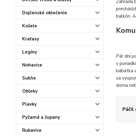
Záhrada b
prechádzk
Dojčenské oblečenie
balkón. A
Košele
Komun
Kraťasy
Legíny
Pár dní p
v poriadk
Nohavice
bábätka a
sa vyspor
Sukňe
doma nebu
Obleky
Plavky
Páčil
Pyžamá a župany
Rukavice