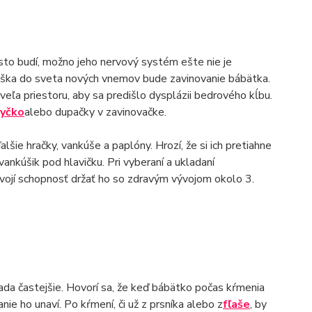
sto budí, možno jeho nervový systém ešte nie je
uška do sveta nových vnemov bude zavinovanie bábätka.
veľa priestoru, aby sa predišlo dysplázii bedrového kĺbu.
yčko
alebo dupačky v zavinovačke.
šie hračky, vankúše a paplóny. Hrozí, že si ich pretiahne
nkúšik pod hlavičku. Pri vyberaní a ukladaní
svojí schopnosť držať ho so zdravým vývojom okolo 3.
žiada častejšie. Hovorí sa, že keď bábätko počas kŕmenia
nie ho unaví. Po kŕmení, či už z prsníka alebo z
fľaše
, by