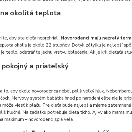
na okolitá teplota
te, aby ste dieťa neprehriali.
Novorodenci majú nezrelý term
plota okolia je okolo 22 stupňov. Dotyk zátylku je najlepší spôso
 je teplo, odstráňte jednu vrstvu oblečenia. Ak je krk dieťaťa st
, pokojný a priateľský
 to, aby okolo novorodenca nebol príliš veľký hluk. Nebombarduj
očoch. Nervový systém bábätka hneď po narodení ešte nie je pr
a môže viesť k plaču. Pre dieťa bude najlepšia mierne zatemnená
íliš hlučné. Na začiatku potrebuje dieťa ticho. Aj vy ako mama m
na maximum – novorodenci spia veľa.