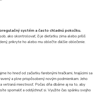
oregulačný systém a často chladnú pokožku.
b, ako skontrolovať, či je dieťatku zima alebo príliš
udený, prikryte ho alebo mu oblečte ďalšie oblečenie.
me ho hneď od začiatku farebnými hračkami, hrajúcimi sa
ipravený a plne prispôsobený novým podmienkam. Jeho
 a vetraná miestnosť. Počas dňa dbáme aj na to, aby
usíte spomaliť a oddýchnuť si. Využite čas spánku svojho