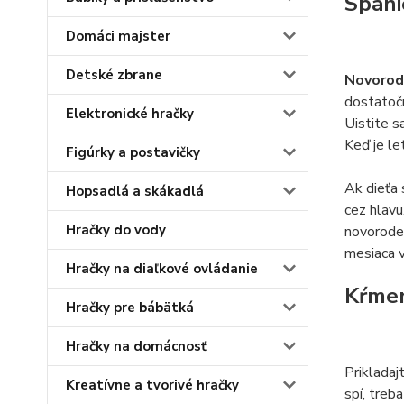
Spani
Domáci majster
Detské zbrane
Novorode
dostatoč
Elektronické hračky
Uistite s
Keď je le
Figúrky a postavičky
Ak dieťa 
Hopsadlá a skákadlá
cez hlavu
Hračky do vody
novoroden
mesiaca 
Hračky na diaľkové ovládanie
Kŕmen
Hračky pre bábätká
Hračky na domácnosť
Prikladaj
Kreatívne a tvorivé hračky
spí, treb