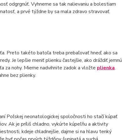
žnosť odgrgnúť. Vyhneme sa tak nalievaniu a bolestiam
natosť, a prvé týždne by sa mala zdravo stravovať.
ťa. Preto takéto batoľa treba prebaľovať hneď, ako sa
y. Je lepšie meniť plienku častejšie, ako dráždiť jemnú
a za nohy. Mierne nadvihnite zadok a vložte
plienka
.
ľahne bez plienky.
í Poľskej neonatologickej spoločnosti ho stačí kúpať
. Ak je príliš chladno, vykúrte kúpeľňu a aktivity
estnosti, kdeje chladnejšie, dajme si na hlavu tenký
e byť počas prvých týždňov šupinatá a suchá.