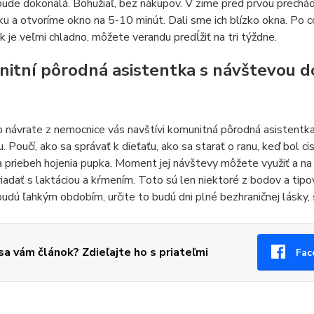
ude dokonalá. Bohužiaľ, bez nákupov. V zime pred prvou prechá
u a otvoríme okno na 5-10 minút. Dali sme ich blízko okna. Po 
k je veľmi chladno, môžete verandu predĺžiť na tri týždne.
itní pôrodná asistentka s návštevou 
o návrate z nemocnice vás navštívi komunitná pôrodná asistentka 
u. Poučí, ako sa správať k dieťaťu, ako sa starať o ranu, keď bol 
 priebeh hojenia pupka. Moment jej návštevy môžete využiť a na 
iadať s laktáciou a kŕmením. Toto sú len niektoré z bodov a tip
dú ľahkým obdobím, určite to budú dni plné bezhraničnej lásky, š
 sa vám článok? Zdieľajte ho s priateľmi
Fac