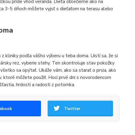
dzkou príde vhod veranda. Dieťa oblečieme ako na
cca 3-5 dňoch môžete vyjsť s dieťaťom na terasu alebo
doma
z kliniky podľa vášho výberu u teba doma. Uistí sa, že si
cisársky rez, vyberie stehy. Ten skontroluje stav pokožky
všetko sa opýtať. Ukáže vám, ako sa starať o prsia, ako
ov, ktoré môžete použiť. Hoci prvé dni s novorodencom
ťastia, hrdosti a radosti z potomka.
ebook
Twitter