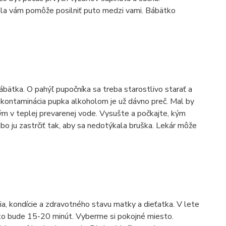
la vám pomôže posilniť puto medzi vami. Bábätko
ábätka. O pahýľ pupočníka sa treba starostlivo starať a
kontaminácia pupka alkoholom je už dávno preč. Mal by
m v teplej prevarenej vode. Vysušte a počkajte, kým
bo ju zastrčiť tak, aby sa nedotýkala bruška. Lekár môže
, kondície a zdravotného stavu matky a dieťatka. V lete
to bude 15-20 minút. Vyberme si pokojné miesto.