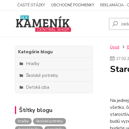
ČASTÉ OTÁZKY
OBCHODNÉ PODMIENKY
REKLAMÁCIA - 
Úvod
Kategórie blogu
27
.
02
.
Hračky
Star
Školské potreby
Detská izba
Na jednej
všetko, č
Štítky blogu
starostli
budú vyze
hračky
školské potreby
budete uč