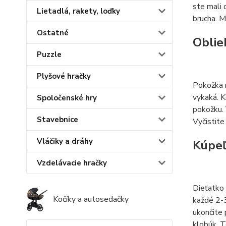
ste mali 
Lietadlá, rakety, loďky
brucha. M
Ostatné
Oblie
Puzzle
Plyšové hračky
Pokožka n
vykaká. K
Spoločenské hry
pokožku. 
Stavebnice
Vyčistite
Vláčiky a dráhy
Kúpe
Vzdelávacie hračky
Dieťatko 
Kočíky a autosedačky
každé 2-3
ukončite 
klobúk. T