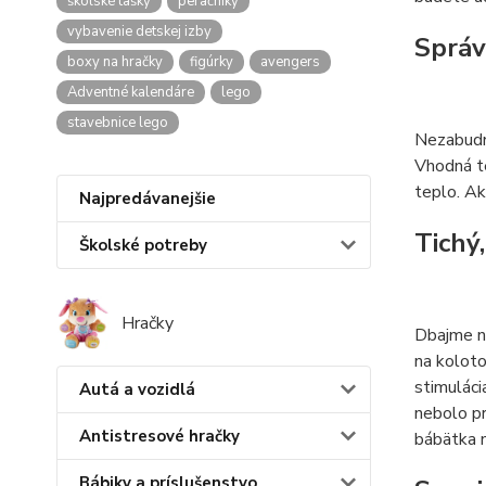
školské tašky
peračníky
vybavenie detskej izby
Správ
boxy na hračky
figúrky
avengers
Adventné kalendáre
lego
stavebnice lego
Nezabudni
Vhodná te
teplo. Ak
Najpredávanejšie
Tichý
Školské potreby
Hračky
Dbajme na
na kolot
stimuláci
Autá a vozidlá
nebolo pr
Antistresové hračky
bábätka 
Bábiky a príslušenstvo