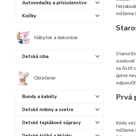
Autosedačky a príslušenstvo
Nezabudn
môžeme b
Kočíky
Staro
Nábytok a dekorácie
Starostli
Detská izba
sledovať 
sa čistiť
úplne nev
Oblečenie
odporučiť
Prvá 
Bundy a kabáty
Detské mikiny a svetre
Detské teplákové súpravy
Kedy vezm
môžeme ís
Detské tričká a blúzky