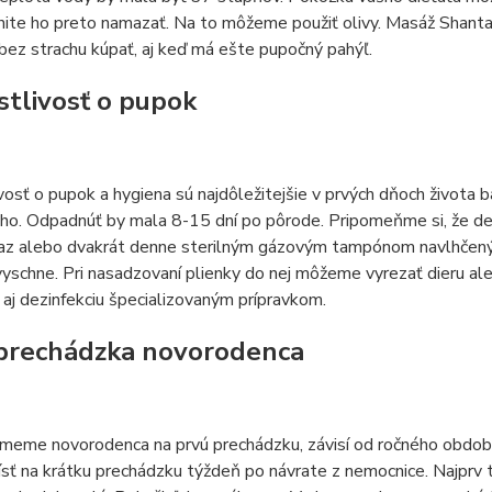
ite ho preto namazať. Na to môžeme použiť olivy. Masáž Shanta
ez strachu kúpať, aj keď má ešte pupočný pahýľ.
stlivosť o pupok
vosť o pupok a hygiena sú najdôležitejšie v prvých dňoch života b
ho. Odpadnúť by mala 8-15 dní po pôrode. Pripomeňme si, že de
 raz alebo dvakrát denne sterilným gázovým tampónom navlhčený
yschne. Pri nasadzovaní plienky do nej môžeme vyrezať dieru ale
 aj dezinfekciu špecializovaným prípravkom.
prechádzka novorodenca
eme novorodenca na prvú prechádzku, závisí od ročného obdobia
ť na krátku prechádzku týždeň po návrate z nemocnice. Najprv 