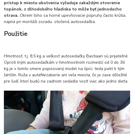
prístup k miestu ukotvenia vyžaduje zakaždým otvorenie
topánok, z dlhodobého hľadiska to môže byť jednoducho
otrava.
Okrem toho sa horné upevňovacie popruhy často krútia,
najmä pri montáži zozadu. otočená autosedačka.
Použitie
Hmotnosť, t.j. 8,5 kg a veľkosť autosedačky Bastiaan sú prijateľné.
Oproti iným autosedačkám v hmotnostnom rozmedzí od 0 do 36
kg je v tomto smere popisovaný model na špici, teda patrí k tým
ľahším. Ruža v auteNezaberie ani veľa miesta, čo je zase dôležité
pre ľudí, ktorí budú na zadnom sedadle voziť viac ako jedno dieťa.