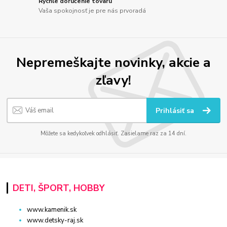
Rýchle doručenie tovaru
Vaša spokojnosť je pre nás prvoradá
Nepremeškajte novinky, akcie a
zľavy!
Prihlásiť sa
Môžete sa kedykoľvek odhlásiť. Zasielame raz za 14 dní.
DETI, ŠPORT, HOBBY
www.kamenik.sk
www.detsky-raj.sk