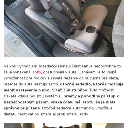
Veľkou výhodou autosedačky Lionelo Bastiaan je nepochybne to,
že je vybavená
Isofix
, dostupnými v aute. Uznávam, je to veľká
vymoženosť pre rodičov a skvelé riešenie do budúcna pre dieťa,
pretože do auta nastúpi samo.
otočné sedadlo, ktoré umožňuje
meniť nastavenie o uhol 90 až 360 stupňov.
Túto možnosť
získate vďaka použitiu systému
. priamy a pohodlný prístup k
bezpečnostným pásom, vďaka čomu má istotu, že je dieťa
správne pripútané.
Otočná sedačka automaticky umožňuje
dieťaťu cestovať po smere aj proti smeru jazdy.