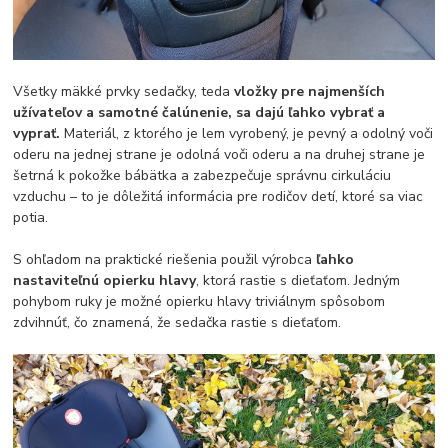
Všetky mäkké prvky sedačky, teda
vložky pre najmenších
užívateľov a samotné čalúnenie, sa dajú ľahko vybrať a
vyprať.
Materiál, z ktorého je lem vyrobený, je pevný a odolný voči
oderu na jednej strane je odolná voči oderu a na druhej strane je
šetrná k pokožke bábätka a zabezpečuje správnu cirkuláciu
vzduchu – to je dôležitá informácia pre rodičov detí, ktoré sa viac
potia.
S ohľadom na praktické riešenia použil výrobca
ľahko
nastaviteľnú opierku hlavy
, ktorá rastie s dieťaťom. Jedným
pohybom ruky je možné opierku hlavy triviálnym spôsobom
zdvihnúť, čo znamená, že sedačka rastie s dieťaťom.