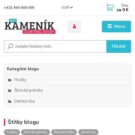
0
ks
EUR
+421 940 949 000
za
0 €
Menu
Hľadať
Kategórie blogu
Hračky
Školské potreby
Detská izba
Štítky blogu
hračky
školské potreby
školské tašky
peračníky