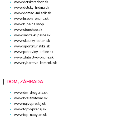
www.detskaradost.sk
www.detsky-hrdina.sk
www.domaci-milacik.sk
www.hracky-online.sk
www.kupelna.shop
www.stonshop.sk
www.sanita-kupelne.sk
www.skolsky-batoh.sk
www.sportaturistika.sk
www.potraviny-online.sk
www.zlatnictvo-online.sk
www.rybarstvo-kamenik.sk
DOM, ZÁHRADA
www.dm-drogeria.sk
www.kvalitnytovar.sk
www.najvypredaj.sk
www.topvypredaj.sk
www.top-nabytok.sk