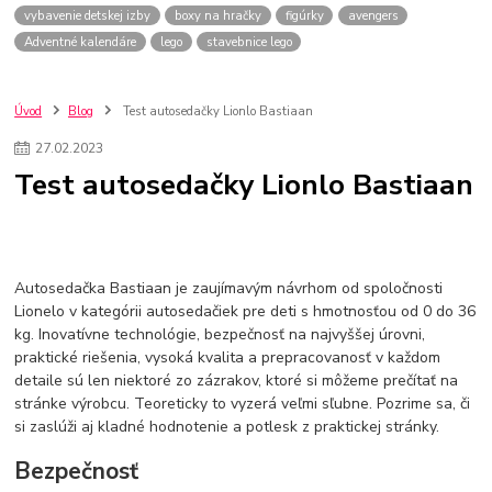
vybavenie detskej izby
boxy na hračky
figúrky
avengers
Adventné kalendáre
lego
stavebnice lego
Úvod
Blog
Test autosedačky Lionlo Bastiaan
27
.
02
.
2023
Test autosedačky Lionlo Bastiaan
Autosedačka Bastiaan je zaujímavým návrhom od spoločnosti
Lionelo v kategórii autosedačiek pre deti s hmotnosťou od 0 do 36
kg. Inovatívne technológie, bezpečnosť na najvyššej úrovni,
praktické riešenia, vysoká kvalita a prepracovanosť v každom
detaile sú len niektoré zo zázrakov, ktoré si môžeme prečítať na
stránke výrobcu. Teoreticky to vyzerá veľmi sľubne. Pozrime sa, či
si zaslúži aj kladné hodnotenie a potlesk z praktickej stránky.
Bezpečnosť