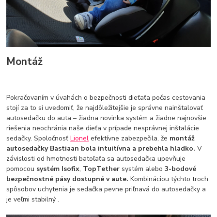
Montáž
Pokračovaním v úvahách o bezpečnosti dieťaťa počas cestovania
stojí za to si uvedomiť, že najdôležitejšie je správne nainštalovať
autosedačku do auta – žiadna novinka systém a žiadne najnovšie
riešenia neochránia naše dieťa v prípade nesprávnej inštalácie
sedačky. Spoločnosť
Lionel
efektívne zabezpečila, že
montáž
autosedačky Bastiaan bola intuitívna a prebehla hladko.
V
závislosti od hmotnosti batoľaťa sa autosedačka upevňuje
pomocou
systém Isofix
,
TopTether
systém alebo
3-bodové
bezpečnostné pásy dostupné v aute.
Kombináciou týchto troch
spôsobov uchytenia je sedačka pevne priľnavá do autosedačky a
je veľmi stabilný .