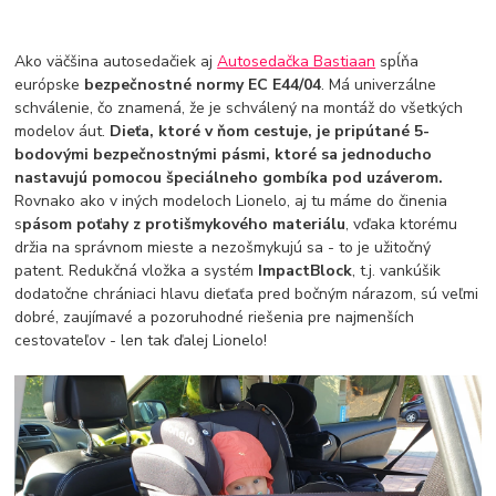
Ako väčšina autosedačiek aj
Autosedačka Bastiaan
spĺňa
európske
bezpečnostné normy EC E44/04
. Má univerzálne
schválenie, čo znamená, že je schválený na montáž do všetkých
modelov áut.
Dieťa, ktoré v ňom cestuje, je pripútané 5-
bodovými bezpečnostnými pásmi, ktoré sa jednoducho
nastavujú pomocou špeciálneho gombíka pod uzáverom.
Rovnako ako v iných modeloch Lionelo, aj tu máme do činenia
s
pásom poťahy z protišmykového materiálu
, vďaka ktorému
držia na správnom mieste a nezošmykujú sa - to je užitočný
patent. Redukčná vložka a systém
ImpactBlock
, t.j. vankúšik
dodatočne chrániaci hlavu dieťaťa pred bočným nárazom, sú veľmi
dobré, zaujímavé a pozoruhodné riešenia pre najmenších
cestovateľov - len tak ďalej Lionelo!