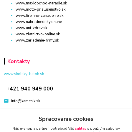
www.maxiobchod-naradie.sk
www.moto-prislusenstvo.sk
www.firemne-zariadenie.sk
www.nahradnediely.online
www.uni-zdrav.sk
www.zlatnictvo-online.sk
www.zariadenie-firmy.sk
Kontakty
www.skolsky-batoh.sk
+421 940 949 000
info@kamenik.sk
Spracovanie cookies
Náš e-shop a partneri potrebujú Váš
súhlas
s použitím súborov