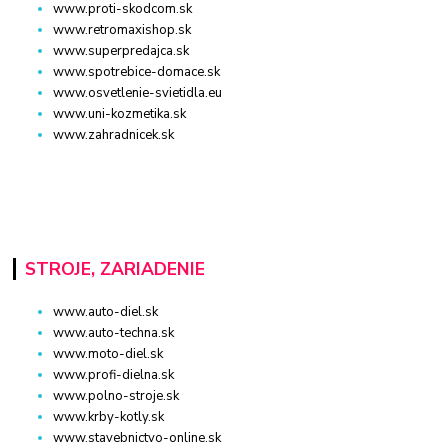
www.proti-skodcom.sk
www.retromaxishop.sk
www.superpredajca.sk
www.spotrebice-domace.sk
www.osvetlenie-svietidla.eu
www.uni-kozmetika.sk
www.zahradnicek.sk
STROJE, ZARIADENIE
www.auto-diel.sk
www.auto-techna.sk
www.moto-diel.sk
www.profi-dielna.sk
www.polno-stroje.sk
www.krby-kotly.sk
www.stavebnictvo-online.sk