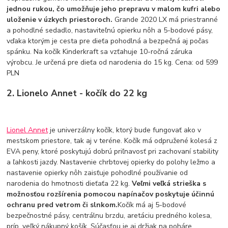
jednou rukou, čo umožňuje jeho prepravu v malom kufri alebo
uloženie v úzkych priestoroch.
Grande 2020 LX má priestranné
a pohodlné sedadlo, nastaviteľnú opierku nôh a 5-bodové pásy,
vďaka ktorým je cesta pre dieťa pohodlná a bezpečná aj počas
spánku. Na kočík Kinderkraft sa vzťahuje 10-ročná záruka
výrobcu. Je určená pre dieťa od narodenia do 15 kg. Cena: od 599
PLN
2. Lionelo Annet - kočík do 22 kg
Lionel Annet
je univerzálny kočík, ktorý bude fungovať ako v
mestskom priestore, tak aj v teréne. Kočík má odpružené kolesá z
EVA peny, ktoré poskytujú dobrú priľnavosť pri zachovaní stability
a ľahkosti jazdy. Nastavenie chrbtovej opierky do polohy ležmo a
nastavenie opierky nôh zaisťuje pohodlné používanie od
narodenia do hmotnosti dieťaťa 22 kg.
Veľmi veľká strieška s
možnosťou rozšírenia pomocou napínačov poskytuje účinnú
ochranu pred vetrom či slnkom.
Kočík má aj 5-bodové
bezpečnostné pásy, centrálnu brzdu, aretáciu predného kolesa,
príp. veľký nákupný košík. Súčasťou je aj držiak na poháre,