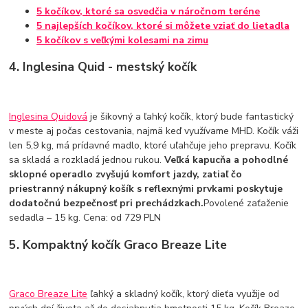
5 kočíkov, ktoré sa osvedčia v náročnom teréne
5 najlepších kočíkov, ktoré si môžete vziať do lietadla
5 kočíkov s veľkými kolesami na zimu
4. Inglesina Quid - mestský kočík
Inglesina Quidová
je šikovný a ľahký kočík, ktorý bude fantastický
v meste aj počas cestovania, najmä keď využívame MHD. Kočík váži
len 5,9 kg, má prídavné madlo, ktoré uľahčuje jeho prepravu. Kočík
sa skladá a rozkladá jednou rukou.
Veľká kapucňa a pohodlné
sklopné operadlo zvyšujú komfort jazdy, zatiaľ čo
priestranný nákupný košík s reflexnými prvkami poskytuje
dodatočnú bezpečnosť pri prechádzkach.
Povolené zaťaženie
sedadla – 15 kg. Cena: od 729 PLN
5. Kompaktný kočík Graco Breaze Lite
Graco Breaze Lite
ľahký a skladný kočík, ktorý dieťa využije od