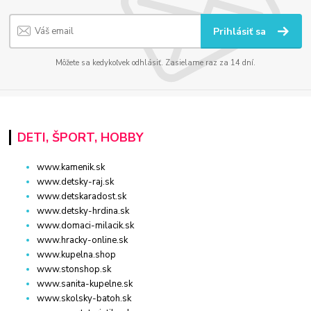
Prihlásiť sa
Môžete sa kedykoľvek odhlásiť. Zasielame raz za 14 dní.
DETI, ŠPORT, HOBBY
www.kamenik.sk
www.detsky-raj.sk
www.detskaradost.sk
www.detsky-hrdina.sk
www.domaci-milacik.sk
www.hracky-online.sk
www.kupelna.shop
www.stonshop.sk
www.sanita-kupelne.sk
www.skolsky-batoh.sk