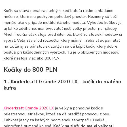
Kočík sa stáva nenahraditeľným, keď batoľa rastie a hľadáme
riešenie, ktoré mu poskytne pohodlný priestor. Rozmery sú tiež
menšie ako v prípade multifunkčného modelu. Výhodou kočíkov je
aj ľahké zdvíhanie, manévrovateľnosť, veľký priestor na nákupy.
Mnohí rodičia však stoja pred dilemou, ktorý zo stoviek modelov si
vybrať. Veľa závisí od rozpočtu, ktorý máme. Treba však pamätať
na to, že aj za pár stoviek zlotých sa dá kúpiť kočík, ktorý dobre
poslúži pri každodenných výletoch. Tu je 6 obľúbených modelov,
ktoré nestoja viac ako 800 PLN.
Kočíky do 800 PLN
1 . Kinderkraft Grande 2020 LX - kočík do malého
kufra
Kinderkraft Grande 2020 LX
je veľký a pohodlný kočík s
priestrannou strieškou, ktorá sa dá predĺžiť pomocou zipsu.
Ľahkosť jazdy za každých podmienok zabezpečujú veľké,
odpružené gumené kolesá.
Kočík sa zloží do malej veľkosti