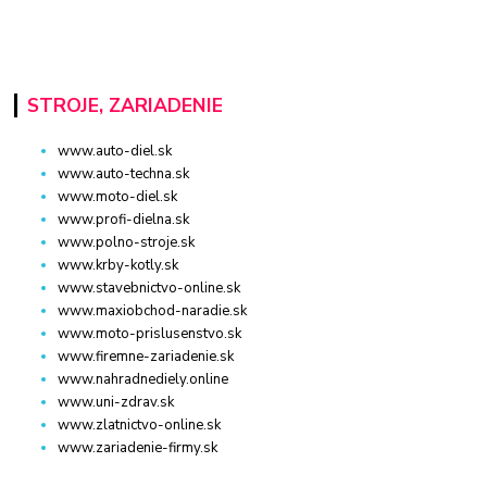
STROJE, ZARIADENIE
www.auto-diel.sk
www.auto-techna.sk
www.moto-diel.sk
www.profi-dielna.sk
www.polno-stroje.sk
www.krby-kotly.sk
www.stavebnictvo-online.sk
www.maxiobchod-naradie.sk
www.moto-prislusenstvo.sk
www.firemne-zariadenie.sk
www.nahradnediely.online
www.uni-zdrav.sk
www.zlatnictvo-online.sk
www.zariadenie-firmy.sk