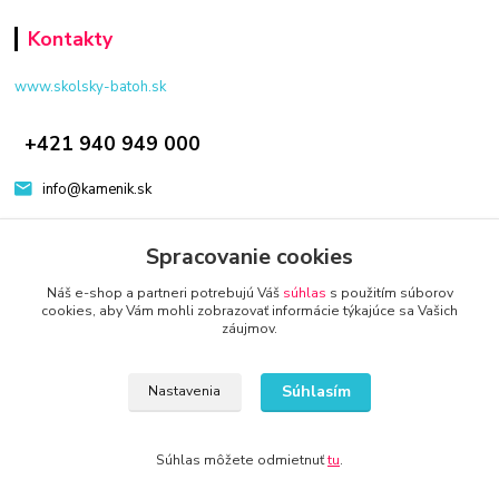
Kontakty
www.skolsky-batoh.sk
+421 940 949 000
info@kamenik.sk
Spracovanie cookies
Náš e-shop a partneri potrebujú Váš
súhlas
s použitím súborov
cookies, aby Vám mohli zobrazovať informácie týkajúce sa Vašich
záujmov.
© 2024 Všetky práva vyhradené KAMENIK.SK
Vytvorené na
Eshop-rychlo.sk
Súhlasím
Nastavenia
Súhlas môžete odmietnuť
tu
.