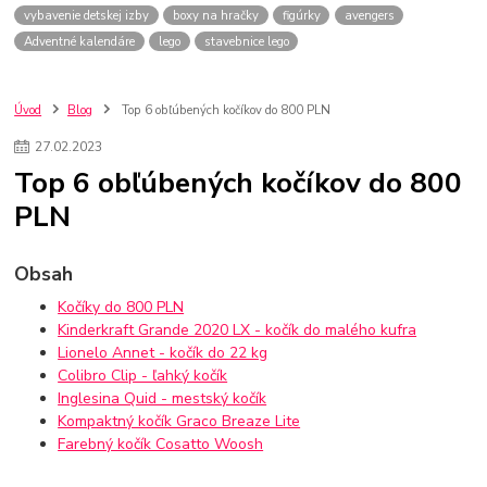
vybavenie detskej izby
boxy na hračky
figúrky
avengers
Adventné kalendáre
lego
stavebnice lego
Úvod
Blog
Top 6 obľúbených kočíkov do 800 PLN
27
.
02
.
2023
Top 6 obľúbených kočíkov do 800
PLN
Obsah
Kočíky do 800 PLN
Kinderkraft Grande 2020 LX - kočík do malého kufra
Lionelo Annet - kočík do 22 kg
Colibro Clip - ľahký kočík
Inglesina Quid - mestský kočík
Kompaktný kočík Graco Breaze Lite
Farebný kočík Cosatto Woosh