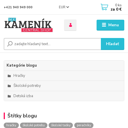
0
ks
EUR
+421 940 949 000
za
0 €
Menu
Hľadať
Kategórie blogu
Hračky
Školské potreby
Detská izba
Štítky blogu
hračky
školské potreby
školské tašky
peračníky