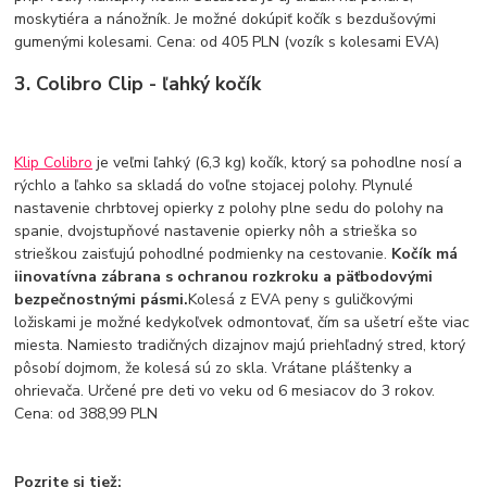
moskytiéra a nánožník. Je možné dokúpiť kočík s bezdušovými
gumenými kolesami. Cena: od 405 PLN (vozík s kolesami EVA)
3. Colibro Clip - ľahký kočík
Klip Colibro
je veľmi ľahký (6,3 kg) kočík, ktorý sa pohodlne nosí a
rýchlo a ľahko sa skladá do voľne stojacej polohy. Plynulé
nastavenie chrbtovej opierky z polohy plne sedu do polohy na
spanie, dvojstupňové nastavenie opierky nôh a strieška so
strieškou zaisťujú pohodlné podmienky na cestovanie.
Kočík má
iinovatívna zábrana s ochranou rozkroku a päťbodovými
bezpečnostnými pásmi.
Kolesá z EVA peny s guličkovými
ložiskami je možné kedykoľvek odmontovať, čím sa ušetrí ešte viac
miesta. Namiesto tradičných dizajnov majú priehľadný stred, ktorý
pôsobí dojmom, že kolesá sú zo skla. Vrátane pláštenky a
ohrievača. Určené pre deti vo veku od 6 mesiacov do 3 rokov.
Cena: od 388,99 PLN
Pozrite si tiež: