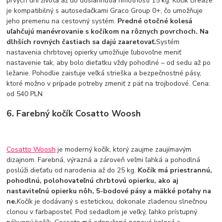
prvých dní života až do dosiahnutia hmotnosti 15 kg. Kočík Breaze
je kompatibilný s autosedačkami Graco Group 0+, čo umožňuje
jeho premenu na cestovný systém.
Predné otočné kolesá
uľahčujú manévrovanie s kočíkom na rôznych povrchoch. Na
dlhších rovných častiach sa dajú zaaretovať.
Systém
nastavenia chrbtovej opierky umožňuje ľubovoľne meniť
nastavenie tak, aby bolo dieťatku vždy pohodlné – od sedu až po
ležanie. Pohodlie zaisťuje veľká strieška a bezpečnostné pásy,
ktoré možno v prípade potreby zmeniť z päť na trojbodové. Cena:
od 540 PLN
6. Farebný kočík Cosatto Woosh
Cosatto Woosh
je moderný kočík, ktorý zaujme zaujímavým
dizajnom. Farebná, výrazná a zároveň veľmi ľahká a pohodlná
poslúži dieťaťu od narodenia až do 25 kg.
Kočík má priestrannú,
pohodlnú, polohovateľnú chrbtovú opierku, ako aj
nastaviteľnú opierku nôh, 5-bodové pásy a mäkké poťahy na
ne.
Kočík je dodávaný s estetickou, dokonale zladenou slnečnou
clonou v farbaposteľ. Pod sedadlom je veľký, ľahko prístupný