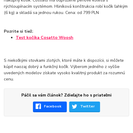
nákupný košík. Cossato má odpružené penové kolesá s
rýchloupínacím systémom. Hliníková konštrukcia robí kočík ľahkým
(6 kg) a skladá sa jednou rukou. Cena: od 799 PLN
Pozrite si tiež:
Test kočíka Cosatto Woosh
S niekoľkými stovkami zlotých, ktoré máte k dispozícii, si môžete
kúpiť naozaj dobrý a funkčný kočík. Výberom jedného z vyššie
uvedených modelov získate vysoko kvalitný produkt za rozumnú
cenu.
Páčil sa vám článok? Zdieľajte ho s priateľmi
Facebook
Twitter