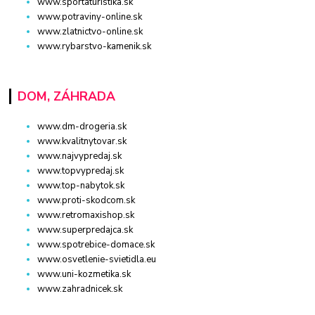
www.sportaturistika.sk
www.potraviny-online.sk
www.zlatnictvo-online.sk
www.rybarstvo-kamenik.sk
DOM, ZÁHRADA
www.dm-drogeria.sk
www.kvalitnytovar.sk
www.najvypredaj.sk
www.topvypredaj.sk
www.top-nabytok.sk
www.proti-skodcom.sk
www.retromaxishop.sk
www.superpredajca.sk
www.spotrebice-domace.sk
www.osvetlenie-svietidla.eu
www.uni-kozmetika.sk
www.zahradnicek.sk