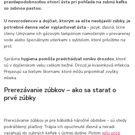
pravdepodobnosťou otvorí ústa pri pohľade na zubnú kefku
so zubnou pastou.
U novorodencov a dojčiat, ktorým sa ešte neobjavili zúbky, je
potrebné denne
večer
vyplachovať ústa
– jazyk, ďasná, lícne
steny. Umývame ich gázovým tampónom namočeným v prevarenej
vode alebo špeciálnymi utierkami s xylitolom, ktoré priložíme na
prst.
Správna
hygiena pomôže predchádzať vzniku drozdov
, ktoré
sú v dojčenskom veku celkom bežné. Drozd je kvasinková infekcia.
Prejavujú sa bielymi škvrnami, ktoré môžu pripomínať zvyšky
mlieka.
Prerezávanie zúbkov – ako sa starať o
prvé zúbky
Prerezávanie zúbkov je pre bábätká náročné obdobie – sú vtedy
podráždený, plačlivý. Trápia ich opuchnuté ďasná a neradi
zasahujú do zubných kefiek v ústnej dutine. Potom
gély proti