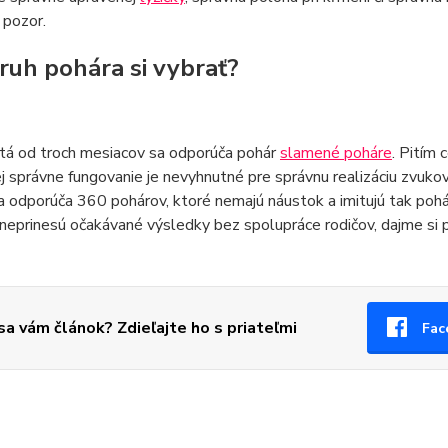
 pozor.
ruh pohára si vybrať?
atá od troch mesiacov sa odporúča pohár
slamené poháre
. Pitím 
ej správne fungovanie je nevyhnutné pre správnu realizáciu zvukov z
a odporúča 360 pohárov, ktoré nemajú náustok a imitujú tak poh
í neprinesú očakávané výsledky bez spolupráce rodičov, dajme si 
 sa vám článok? Zdieľajte ho s priateľmi
Fac