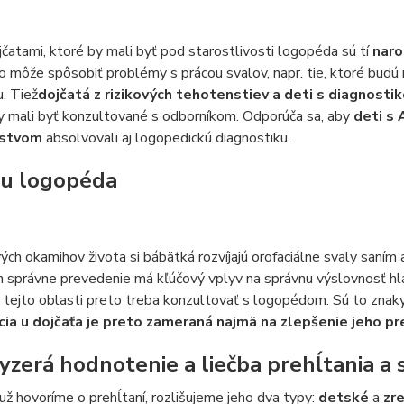
čatami, ktoré by mali byť pod starostlivosti logopéda sú tí
naro
čo môže spôsobiť problémy s prácou svalov, napr. tie, ktoré bud
u. Tiež
dojčatá z rizikových tehotenstiev a deti s diagnos
y mali byť konzultované s odborníkom. Odporúča sa, aby
deti s 
stvom
absolvovali aj logopedickú diagnostiku.
 u logopéda
ých okamihov života si bábätká rozvíjajú orofaciálne svaly saním a 
ch správne prevedenie má kľúčový vplyv na správnu výslovnosť h
 tejto oblasti preto treba konzultovať s logopédom. Sú to znak
cia u dojčaťa je preto zameraná najmä na zlepšenie jeho pre
yzerá hodnotenie a liečba prehĺtania a s
ž hovoríme o prehĺtaní, rozlišujeme jeho dva typy:
detské
a
zr