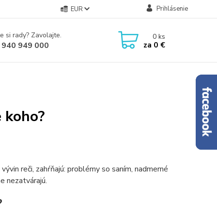
Prihlásenie
EUR
e si rady? Zavolajte.
0
ks
za
0 €
 940 949 000
e koho?
ývin reči, zahŕňajú: problémy so saním, nadmerné
ne nezatvárajú.
?