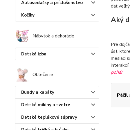
Autosedačky a príslušenstvo
dať veľký
Kočíky
Aký d
Nábytok a dekorácie
Pre dojč
úst, ktor
Detská izba
mesiaci s
interakci
pohár
Oblečenie
Bundy a kabáty
Páčil
Detské mikiny a svetre
Detské teplákové súpravy
Detské tričká a blúzky