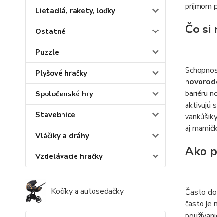
príjmom p
Lietadlá, rakety, loďky
Čo si
Ostatné
Puzzle
Schopnos
Plyšové hračky
novorode
bariéru n
Spoločenské hry
aktivujú 
Stavebnice
vankúšiky
aj mamičk
Vláčiky a dráhy
Ako p
Vzdelávacie hračky
Kočíky a autosedačky
Často dos
často je 
používan