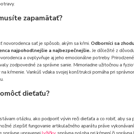
otravy.
 musíte zapamätať?
ť novorodenca sať je spôsob, akým sa kŕmi.
Odborníci sa zhodu
nca najpohodlnejšie a najbezpečnejšie.
Je dôležité z dôvodu
ovorodenca a ovplyvňuje aj jeho emocionálne potreby. Prirodzené
svaly zodpovedné za správne sanie. Mimoriadne užitočnou a fyzi
 na kŕmenie. Vankúš vďaka svojej konštrukcii pomáha pri správno
u.
omôcť dieťaťu?
távam otázku, ako podporiť vývin reči dieťaťa a co robiť, aby sa 
možné zlepšiť fungovanie artikulačného aparátu práve vykonávaní
ie správne upravenej
lyžičky
, správna poloha pri kŕmení či správna 