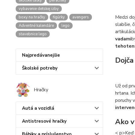
školské tašky
peračníky
vybavenie detskej izby
Medzi doj
boxy na hračky
figúrky
avengers
slabšie, 
Adventné kalendáre
lego
artikuláci
stavebnice lego
vadami
b
tehoten
Najpredávanejšie
Dojča
Školské potreby
Už od prv
Hračky
hrtana. I
poruchy v
interven
Autá a vozidlá
Ako v
Antistresové hračky
< p>Keď u
Bábiky a príslušenstvo