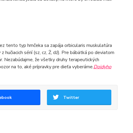
cez tento typ hrnčeka sa zapája orbicularis muskulatúra
 hučiacich sérií (sz, cz, Ż, dź). Pre bábätká po deviatom
ár. Nezabúdajme, že všetky druhy terapeutických
pozor na to, aké prípravky pre dieťa vyberáme.
Doidyho
ebook
Twitter