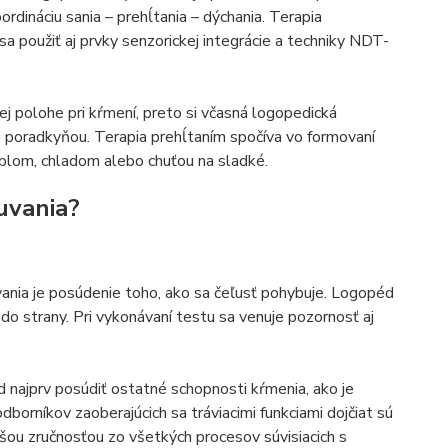
rdináciu sania – prehĺtania – dýchania. Terapia
a použiť aj prvky senzorickej integrácie a techniky NDT-
nej polohe pri kŕmení, preto si včasná logopedická
u poradkyňou. Terapia prehĺtaním spočíva vo formovaní
eplom, chladom alebo chuťou na sladké.
uvania?
vania je posúdenie toho, ako sa čeľusť pohybuje. Logopéd
h do strany. Pri vykonávaní testu sa venuje pozornosť aj
d najprv posúdiť ostatné schopnosti kŕmenia, ako je
 odborníkov zaoberajúcich sa tráviacimi funkciami dojčiat sú
žšou zručnosťou zo všetkých procesov súvisiacich s