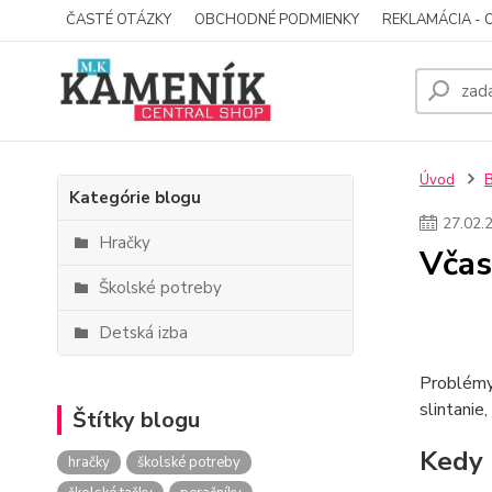
ČASTÉ OTÁZKY
OBCHODNÉ PODMIENKY
REKLAMÁCIA - 
Úvod
Kategórie blogu
27
.
02
.
Hračky
Včas
Školské potreby
Detská izba
Problémy 
slintanie
Štítky blogu
Kedy 
hračky
školské potreby