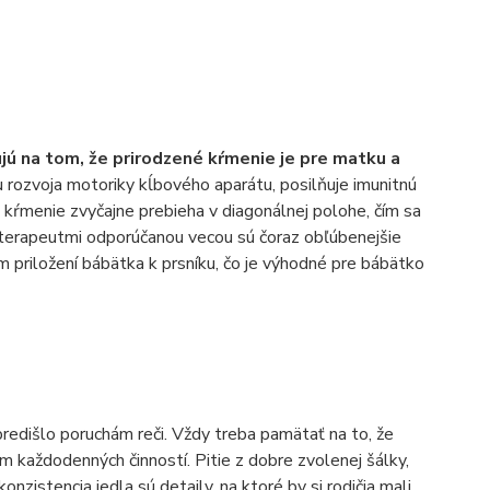
jú na tom, že prirodzené kŕmenie je pre matku a
 rozvoja motoriky kĺbového aparátu, posilňuje imunitnú
 kŕmenie zvyčajne prebieha v diagonálnej polohe, čím sa
oterapeutmi odporúčanou vecou sú čoraz obľúbenejšie
m priložení bábätka k prsníku, čo je výhodné pre bábätko
predišlo poruchám reči. Vždy treba pamätať na to, že
m každodenných činností. Pitie z dobre zvolenej šálky,
konzistencia jedla sú detaily, na ktoré by si rodičia mali