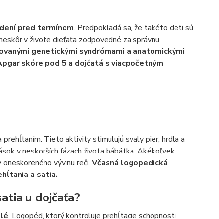
dení pred termínom
. Predpokladá sa, že takéto deti sú
ú neskôr v živote dieťaťa zodpovedné za správnu
tikovanými genetickými syndrómami a anatomickými
Apgar skóre pod 5 a dojčatá s viacpočetným
prehĺtaním. Tieto aktivity stimulujú svaly pier, hrdla a
lások v neskorších fázach života bábätka. Akékoľvek
y oneskoreného vývinu reči.
Včasná logopedická
hĺtania a satia.
atia u dojčaťa?
elé
. Logopéd, ktorý kontroluje prehĺtacie schopnosti