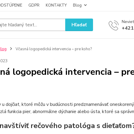
ODSTÚPENIE
GDPR
KONTAKTY
Blog
Neviet
Hľadať
+421
Blog
Včasná logopedická intervencia – pre koho?
2023
ná logopedická intervencia – pr
u dojčiat, ktoré môžu v budúcnosti predznamenávať oneskorený v
, zlá funkcia pier, abnormálne dýchanie alebo ústa, ktoré sa správ
navštíviť rečového patológa s dieťaťom