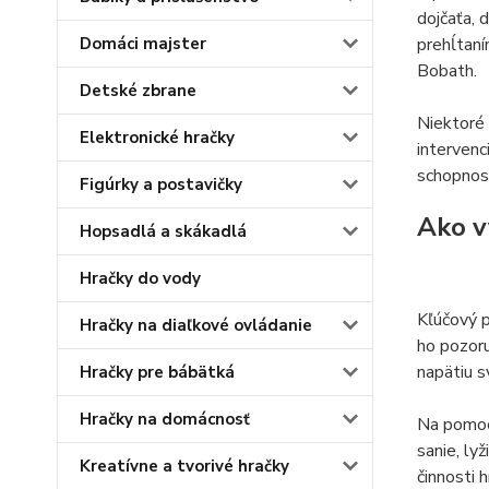
dojčaťa, 
prehĺtaní
Domáci majster
Bobath.
Detské zbrane
Niektoré 
Elektronické hračky
intervenc
schopnost
Figúrky a postavičky
Ako v
Hopsadlá a skákadlá
Hračky do vody
Kľúčový p
Hračky na diaľkové ovládanie
ho pozoru
napätiu sv
Hračky pre bábätká
Hračky na domácnosť
Na pomoc 
sanie, ly
Kreatívne a tvorivé hračky
činnosti 