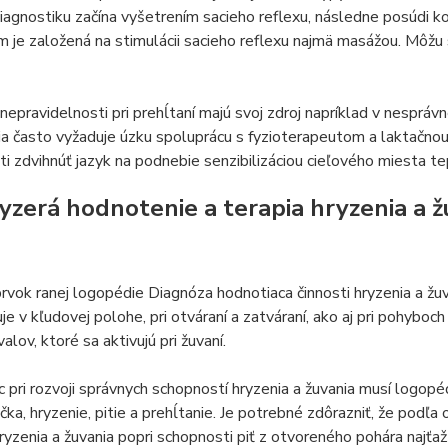
diagnostiku začína vyšetrením sacieho reflexu, následne posúdi koo
m je založená na stimulácii sacieho reflexu najmä masážou. Môžu s
nepravidelnosti pri prehĺtaní majú svoj zdroj napríklad v nespráv
ia často vyžaduje úzku spoluprácu s fyzioterapeutom a laktačno
i zdvihnúť jazyk na podnebie senzibilizáciou cieľového miesta t
yzerá hodnotenie a terapia hryzenia a ž
rvok ranej logopédie Diagnóza hodnotiaca činnosti hryzenia a žu
je v kľudovej polohe, pri otváraní a zatváraní, ako aj pri pohyboc
alov, ktoré sa aktivujú pri žuvaní.
pri rozvoji správnych schopností hryzenia a žuvania musí logopé
žička, hryzenie, pitie a prehĺtanie. Je potrebné zdôrazniť, že podľa
hryzenia a žuvania popri schopnosti piť z otvoreného pohára najťa